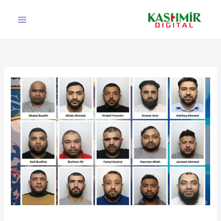
Ski
t
conten