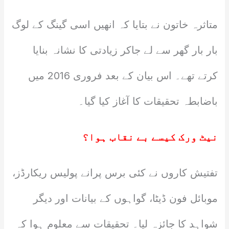
متاثرہ خاتون نے بتایا کہ انھیں اسی گینگ کے لوگ
بار بار گھر سے لے جاکر زیادتی کا نشانہ بنایا
کرتے تھے۔ اس بیان کے بعد فروری 2016 میں
باضابطہ تحقیقات کا آغاز کیا گیا۔
نیٹ ورک کیسے بے نقاب ہوا؟
تفتیش کاروں نے کئی برس پرانے پولیس ریکارڈز،
موبائل فون ڈیٹا، گواہوں کے بیانات اور دیگر
شواہد کا جائزہ لیا۔ تحقیقات سے معلوم ہوا کہ