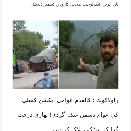
تازہ ترین
,
ٹیکنالوجی
,
صحت
,
کاروبار
,
کشمیر ڈیجیٹل
راولاکوٹ : کالعدم عوامی ایکشن کمیٹی
کی عوام دشمن غنڈہ گردی! بھاری درخت
گرا کر سڑکیں بلاک کر دیں