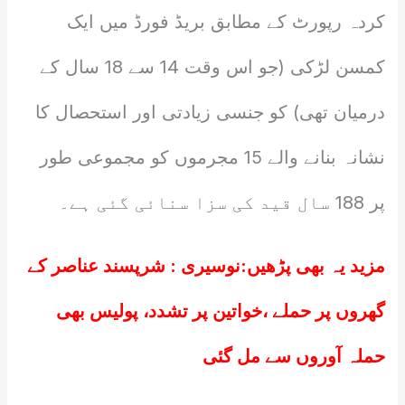
کردہ رپورٹ کے مطابق بریڈ فورڈ میں ایک
کمسن لڑکی (جو اس وقت 14 سے 18 سال کے
درمیان تھی) کو جنسی زیادتی اور استحصال کا
نشانہ بنانے والے 15 مجرموں کو مجموعی طور
پر 188 سال قید کی سزا سنائی گئی ہے۔
مزید یہ بھی پڑھیں:
نوسیری : شرپسند عناصر کے
گھروں پر حملے ،خواتین پر تشدد، پولیس بھی
حملہ آوروں سے مل گئی