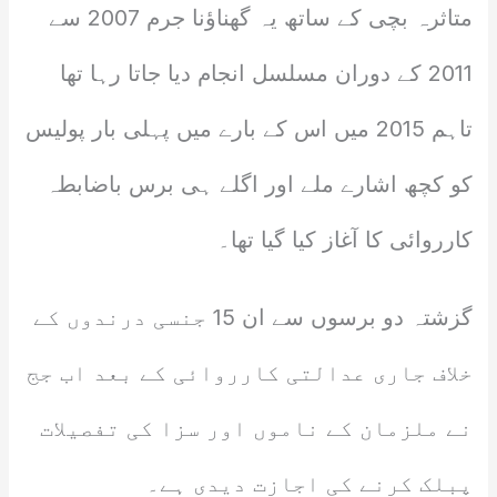
متاثرہ بچی کے ساتھ یہ گھناؤنا جرم 2007 سے
2011 کے دوران مسلسل انجام دیا جاتا رہا تھا
تاہم 2015 میں اس کے بارے میں پہلی بار پولیس
کو کچھ اشارے ملے اور اگلے ہی برس باضابطہ
کارروائی کا آغاز کیا گیا تھا۔
گزشتہ دو برسوں سے ان 15 جنسی درندوں کے
خلاف جاری عدالتی کارروائی کے بعد اب جج
نے ملزمان کے ناموں اور سزا کی تفصیلات
پبلک کرنے کی اجازت دیدی ہے۔