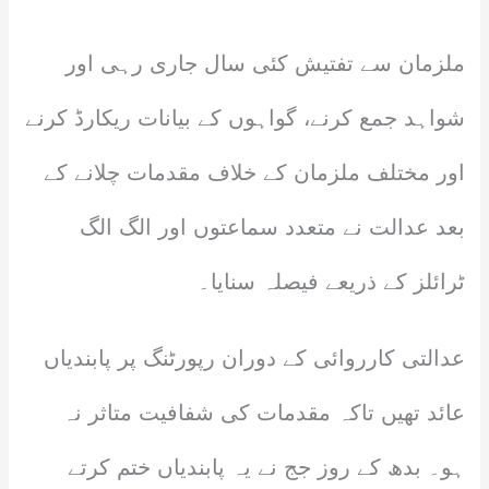
ملزمان سے تفتیش کئی سال جاری رہی اور
شواہد جمع کرنے، گواہوں کے بیانات ریکارڈ کرنے
اور مختلف ملزمان کے خلاف مقدمات چلانے کے
بعد عدالت نے متعدد سماعتوں اور الگ الگ
ٹرائلز کے ذریعے فیصلہ سنایا۔
عدالتی کارروائی کے دوران رپورٹنگ پر پابندیاں
عائد تھیں تاکہ مقدمات کی شفافیت متاثر نہ
ہو۔ بدھ کے روز جج نے یہ پابندیاں ختم کرتے