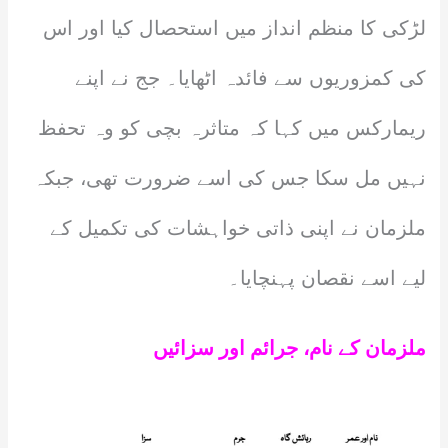
لڑکی کا منظم انداز میں استحصال کیا اور اس
کی کمزوریوں سے فائدہ اٹھایا۔ جج نے اپنے
ریمارکس میں کہا کہ متاثرہ بچی کو وہ تحفظ
نہیں مل سکا جس کی اسے ضرورت تھی، جبکہ
ملزمان نے اپنی ذاتی خواہشات کی تکمیل کے
لیے اسے نقصان پہنچایا۔
ملزمان کے نام، جرائم اور سزائیں