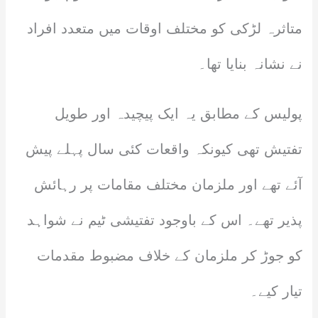
متاثرہ لڑکی کو مختلف اوقات میں متعدد افراد
نے نشانہ بنایا تھا۔
پولیس کے مطابق یہ ایک پیچیدہ اور طویل
تفتیش تھی کیونکہ واقعات کئی سال پہلے پیش
آئے تھے اور ملزمان مختلف مقامات پر رہائش
پذیر تھے۔ اس کے باوجود تفتیشی ٹیم نے شواہد
کو جوڑ کر ملزمان کے خلاف مضبوط مقدمات
تیار کیے۔