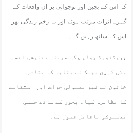
کہ اس کے بچپن اور نوجوانی پر ان واقعات کے
گہرے اثرات مرتب ہوئے اور یہ زخم زندگی بھر
اس کے ساتھ رہیں گے۔
بریڈفورڈ پولیس کی سینئر تفتیشی افسر
وکی گرین بینک نے بتایا کہ متاثرہ
خاتون نے غیر معمولی جرات اور استقامت
کا مظاہرہ کیا۔ بچوں کے ساتھ جنسی
بدسلوکی ناقابل قبول ہے۔