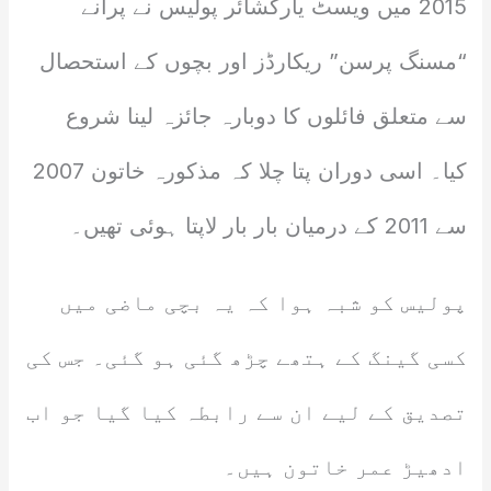
2015 میں ویسٹ یارکشائر پولیس نے پرانے
“مسنگ پرسن” ریکارڈز اور بچوں کے استحصال
سے متعلق فائلوں کا دوبارہ جائزہ لینا شروع
کیا۔ اسی دوران پتا چلا کہ مذکورہ خاتون 2007
سے 2011 کے درمیان بار بار لاپتا ہوئی تھیں۔
پولیس کو شبہ ہوا کہ یہ بچی ماضی میں
کسی گینگ کے ہتھے چڑھ گئی ہو گئی۔ جس کی
تصدیق کے لیے ان سے رابطہ کیا گیا جو اب
ادھیڑ عمر خاتون ہیں۔