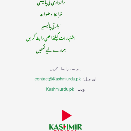
رازداری کی پالیسی
شرائط و ضوابط
ادارتی پالیسیز
اشتہارات کیلئے ابھی رابطہ کریں
ہمارے لیے لکھیں
ہم سے رابطہ کریں
ای میل:
contact@Kashmiurdu.pk
ویب:
Kashmiurdu.pk