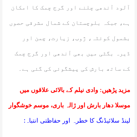
آلود آندھی چلنے اور گرج چمک کا امکان
ہے، جبکہ بلوچستان کے شمال مشرقی حصوں
بشمول کوئٹہ، ژوب، زیارت، چمن اور
ڈیرہ بگٹی میں بھی آندھی اور گرج چمک
کے ساتھ بارش کی پیشگوئی کی گئی ہے۔
مزید پڑھیں:
وادی نیلم کے بالائی علاقوں میں
موسلا دھار بارش اور ژالہ باری، موسم خوشگوار
لینڈ سلائیڈنگ کا خطرہ اور حفاظتی انتباہ: