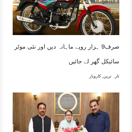
صرف9 ہزار روپے ماہانہ دیں اور نئی موٹر
سائیکل گھر لے جائیں
تازہ ترین
,
کاروبار