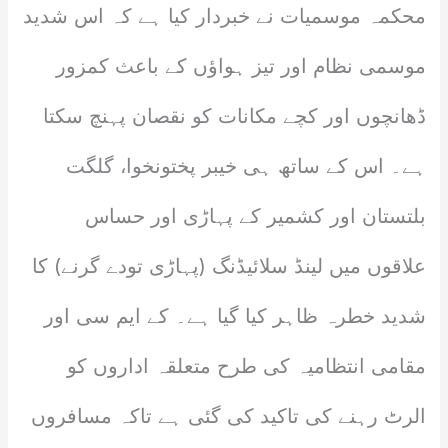
محکمہ موسمیات نے خبردار کیا ہے کہ اس شدید
موسمی نظام اور تیز ہواؤں کے باعث کمزور
ڈھانچوں اور کچے مکانات کو نقصان پہنچ سکتا
ہے۔ اس کے ساتھ ہی خیبر پختونخوا، گلگت
بلتستان اور کشمیر کے پہاڑی اور حساس
علاقوں میں لینڈ سلائیڈنگ (پہاڑی تودے گرنے) کا
شدید خطرہ ظاہر کیا گیا ہے۔ کے ایم سی اور
مقامی انتظامیہ کی طرح متعلقہ اداروں کو
الرٹ رہنے کی تاکید کی گئی ہے تاکہ مسافروں