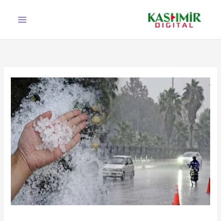
Ski
t
conten