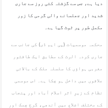
دیا ہے، جس سے گزشتہ کئی روز سے جاری
شدید اور جھلسانے والی گرمی کا زور
مکمل طور پر ٹوٹ گیا ہے۔
محکمہ موسمیات (پی ایم ڈی) کی جانب سے
جاری کردہ الرٹ کے مطابق ایک طاقتور
مغربی ہواؤں کا سلسلہ ملک کے بالائی
علاقوں میں داخل ہو چکا ہے۔ اس موسمی
نظام کے زیرِ اثر اسلام آباد اور پنجاب
کے مختلف اضلاع میں آندھی، گرج چمک اور