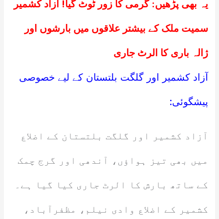
یہ بھی پڑھیں:
گرمی کا زور ٹوٹ گیا! آزاد کشمیر
سمیت ملک کے بیشتر علاقوں میں بارشوں اور
ژالہ باری کا الرٹ جاری
آزاد کشمیر اور گلگت بلتستان کے لیے خصوصی
پیشگوئی:
آزاد کشمیر اور گلگت بلتستان کے اضلاع
میں بھی تیز ہواؤں، آندھی اور گرج چمک
کے ساتھ بارش کا الرٹ جاری کیا گیا ہے۔
کشمیر کے اضلاع وادی نیلم، مظفرآباد،