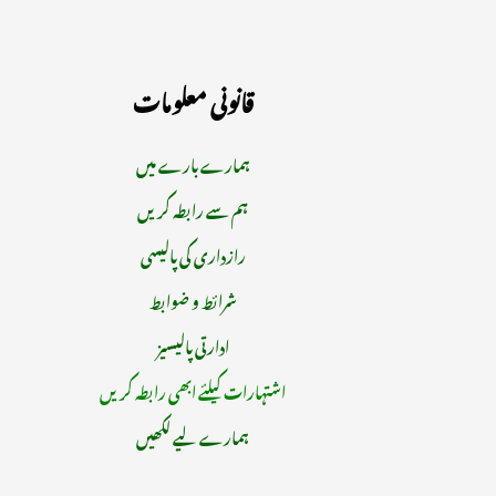
قانونی معلومات
ہمارے بارے میں
ہم سے رابطہ کریں
رازداری کی پالیسی
شرائط و ضوابط
ادارتی پالیسیز
اشتہارات کیلئے ابھی رابطہ کریں
ہمارے لیے لکھیں