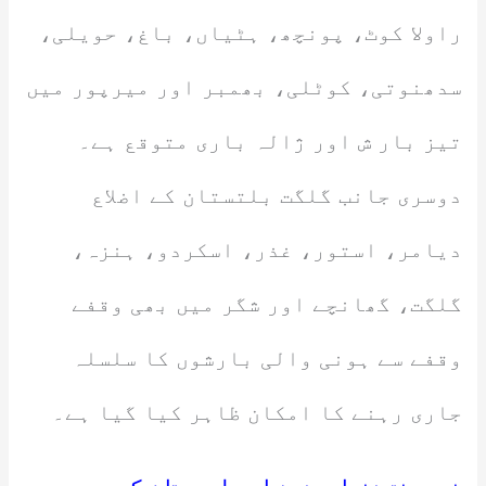
راولا کوٹ، پونچھ، ہٹیاں، باغ، حویلی،
سدھنوتی، کوٹلی، بھمبر اور میرپور میں
تیز بار ش اور ژالہ باری متوقع ہے۔
دوسری جانب گلگت بلتستان کے اضلاع
دیامر، استور، غذر، اسکردو، ہنزہ،
گلگت، گھانچے اور شگر میں بھی وقفے
وقفے سے ہونی والی بارشوں کا سلسلہ
جاری رہنے کا امکان ظاہر کیا گیا ہے۔