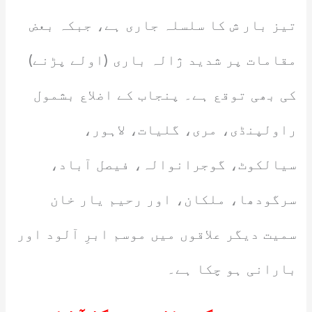
تیز بار ش کا سلسلہ جاری ہے، جبکہ بعض
مقامات پر شدید ژالہ باری (اولے پڑنے)
کی بھی توقع ہے۔ پنجاب کے اضلاع بشمول
راولپنڈی، مری، گلیات، لاہور،
سیالکوٹ، گوجرانوالہ، فیصل آباد،
سرگودھا، ملکان، اور رحیم یار خان
سمیت دیگر علاقوں میں موسم ابرِ آلود اور
بارانی ہو چکا ہے۔