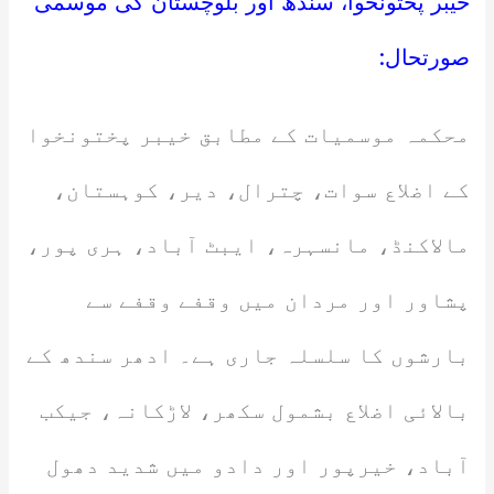
خیبر پختونخوا، سندھ اور بلوچستان کی موسمی
صورتحال:
محکمہ موسمیات کے مطابق خیبر پختونخوا
کے اضلاع سوات، چترال، دیر، کوہستان،
مالاکنڈ، مانسہرہ، ایبٹ آباد، ہری پور،
پشاور اور مردان میں وقفے وقفے سے
بارشوں کا سلسلہ جاری ہے۔ ادھر سندھ کے
بالائی اضلاع بشمول سکھر، لاڑکانہ، جیکب
آباد، خیرپور اور دادو میں شدید دھول