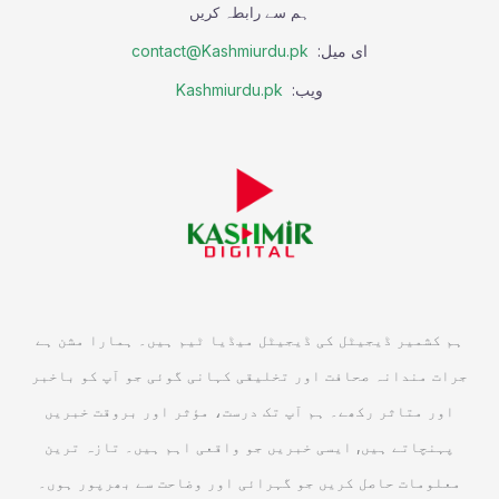
ہم سے رابطہ کریں
ای میل:
contact@Kashmiurdu.pk
ویب:
Kashmiurdu.pk
ہم کشمیر ڈیجیٹل کی ڈیجیٹل میڈیا ٹیم ہیں۔ ہمارا مشن ہے
جرات مندانہ صحافت اور تخلیقی کہانی گوئی جو آپ کو باخبر
اور متاثر رکھے۔ ہم آپ تک درست، مؤثر اور بروقت خبریں
پہنچاتے ہیں, ایسی خبریں جو واقعی اہم ہیں۔ تازہ ترین
معلومات حاصل کریں جو گہرائی اور وضاحت سے بھرپور ہوں۔