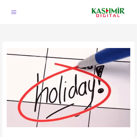
Ski
t
conten