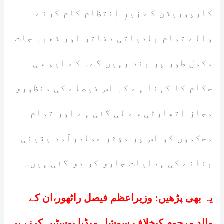
کارپوریشن کے زیرِ انتظام کام کرنے
والے تمام بلدیاتی دفاتر اور شعبہ جات
مکمل طور پر بند رہیں گے۔ کے ایم سی
حکام کا کہنا ہے کہ اس فیصلے کی منظوری
مجاز اتھارٹی سے لی گئی ہے اور تمام
محکموں کو اس پر مؤثر عملدرآمد یقینی
بنانے کی ہدایات جاری کر دی گئی ہیں۔
یہ بھی پڑھیں:
وزیراعظم فیصل راٹھور،ان کے
والد مرحوم کیخلاف سوشل میڈیا پوسٹیں کرنے پر