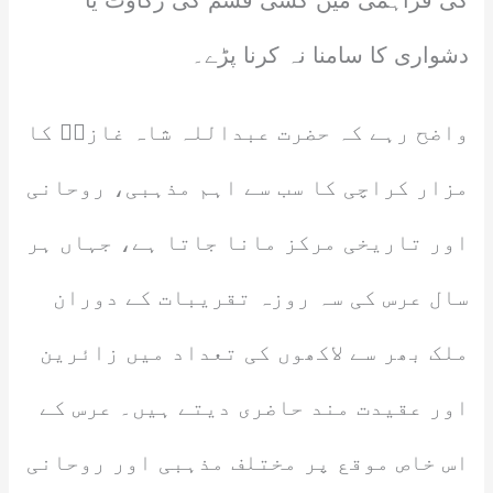
کی فراہمی میں کسی قسم کی رکاوٹ یا
دشواری کا سامنا نہ کرنا پڑے۔
واضح رہے کہ حضرت عبداللہ شاہ غازیؒ کا
مزار کراچی کا سب سے اہم مذہبی، روحانی
اور تاریخی مرکز مانا جاتا ہے، جہاں ہر
سال عرس کی سہ روزہ تقریبات کے دوران
ملک بھر سے لاکھوں کی تعداد میں زائرین
اور عقیدت مند حاضری دیتے ہیں۔ عرس کے
اس خاص موقع پر مختلف مذہبی اور روحانی