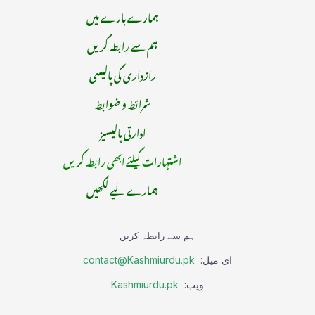
ہمارے بارے میں
ہم سے رابطہ کریں
رازداری کی پالیسی
شرائط و ضوابط
ادارتی پالیسیز
اشتہارات کیلئے ابھی رابطہ کریں
ہمارے لیے لکھیں
ہم سے رابطہ کریں
ای میل:
contact@Kashmiurdu.pk
ویب:
Kashmiurdu.pk