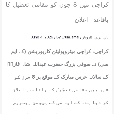
کراچی میں 8 جون کو مقامی تعطیل کا
باقاعدہ اعلان
تازہ ترین
,
کاروبار
/
Erum.jamal
/ By
June 4, 2026
کراچی: کراچی میٹروپولیٹن کارپوریشن (کے ایم
سی) نے صوفی بزرگ حضرت عبداللہ شاہ غازیؒ
کے سالانہ عرس مبارک کے موقع پر 8 جون کو
شہر میں مقامی تعطیل کا باقاعدہ اعلان
کر دیا ہے۔ کے ایم سی کے ہیومن ریسورس