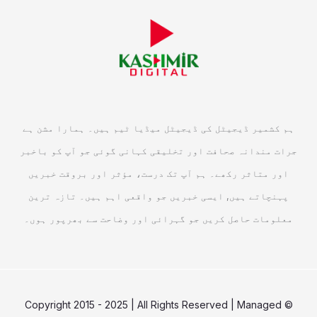
ہم کشمیر ڈیجیٹل کی ڈیجیٹل میڈیا ٹیم ہیں۔ ہمارا مشن ہے
جرات مندانہ صحافت اور تخلیقی کہانی گوئی جو آپ کو باخبر
اور متاثر رکھے۔ ہم آپ تک درست، مؤثر اور بروقت خبریں
پہنچاتے ہیں, ایسی خبریں جو واقعی اہم ہیں۔ تازہ ترین
معلومات حاصل کریں جو گہرائی اور وضاحت سے بھرپور ہوں۔
© Copyright 2015 - 2025 | All Rights Reserved | Managed