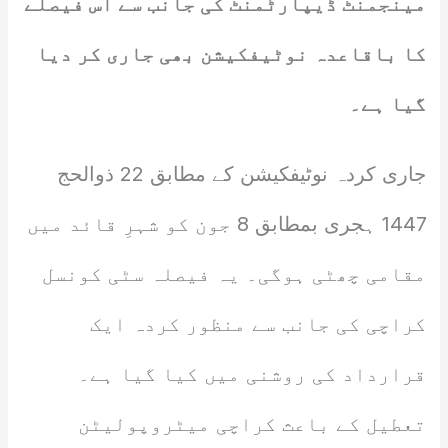
مینجمنٹ ڈیپارٹمنٹ کی جانب سے اس فیصلے
کا باقاعدہ نوٹیفکیشن بھی جاری کر دیا
گیا ہے۔
جاری کردہ نوٹیفکیشن کے مطابق 22 ذوالحج
1447 ہجری بمطابق 8 جون کو شہرِ قائد میں
مقامی چھٹی ہوگی۔ یہ فیصلہ سٹی کونسل
کراچی کی جانب سے منظور کردہ ایک
قرارداد کی روشنی میں کیا گیا ہے۔
تعطیل کے باعث کراچی میٹروپولیٹن