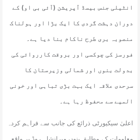
انٹیلی جنس بیسڈ آپریشن (آئی بی او) کے
دوران دہشت گردی کا ایک بڑا اور ہولناک
منصوبہ بری طرح ناکام بنا دیا ہے۔
فورسز کی چوکسی اور بروقت کارروائی کی
بدولت بنوں اور شمالی وزیرستان کا
سرحدی علاقہ ایک بہت بڑی تباہی اور خونی
المیے سے محفوظ رہا ہے۔
اعلیٰ سیکیورٹی ذرائع کی جانب سے فراہم کردہ
معلومات کے مطابق بنوں میرانشاہ روڈ پر واقع