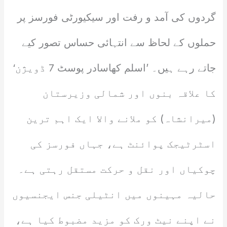
گردوں کی آمد و رفت اور سیکیورٹی فورسز پر
حملوں کے لحاظ سے انتہائی حساس تصور کیے
جاتے رہے ہیں۔ ’اسلم کھاسادر پوسٹ 7 ڈویژن‘
کا علاقہ بنوں اور شمالی وزیرستان
(میرانشاہ) کو ملانے والا ایک اہم ترین
اسٹرٹیجک پوائنٹ ہے، جہاں فورسز کی
چوکیاں اور نقل و حرکت مستقل رہتی ہے۔
حالیہ مہینوں میں انٹیلی جنس ایجنسیوں
نے اپنے نیٹ ورک کو مزید مضبوط کیا ہے،