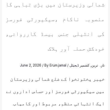
شمالی وزیرستان میں بڑی تباہی کا
منصوبہ ناکام ،سیکیورٹی فورسز
کی انٹیلی جنس بیسڈ کارروائی،
خودکش حملہ آور ہلاک
تازہ ترین
,
کشمیر ڈیجیٹل
/
Erum.jamal
/ By
June 2, 2026
خیبر پختونخوا کے ضلع شمالی وزیرستان
میں سیکیورٹی فورسز اور حساس اداروں نے
ایک انتہائی منظم، مربوط اور کامیاب