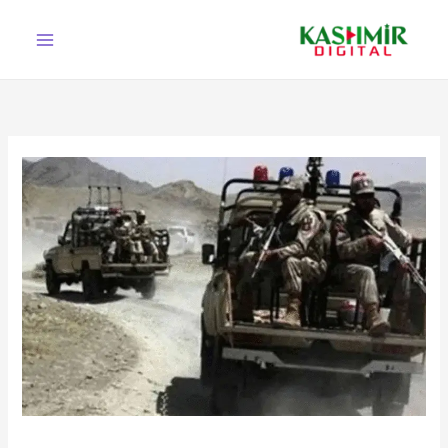
Ski
t
conten