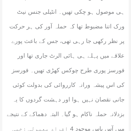
ہی موصول ہو چکی تھیں۔ انٹیلی جنس نیٹ
ورک اتنا مضبوط تھا کہ حملہ آور کی ہر حرکت
پر نظر رکھی جا رہی تھی، جس کے باعث پورے
علاقے میں پہلے ہی ہائی الرٹ جاری تھا اور
فورسز پوری طرح چوکس کھڑی تھیں۔ فورسز
کی اس پیشہ ورانہ کارروائی کی بدولت کوئی
جانی نقصان نہیں ہوا اور دہشت گردوں کا یہ
بزدلانہ حملہ ناکام ہو گیا۔ البتہ دھماکے کے نتیجے
میں آس پاس موجود 4 افراد معمولی زخمی