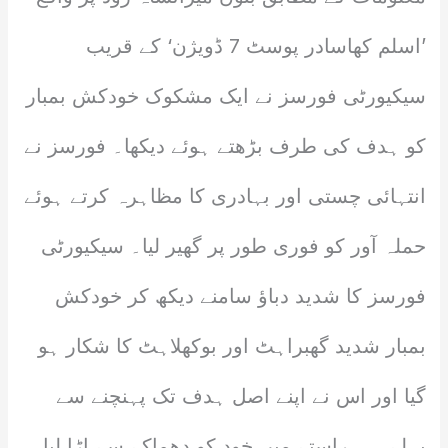
’اسلم کھاسادر پوسٹ 7 ڈویژن‘ کے قریب
سیکیورٹی فورسز نے ایک مشکوک خودکش بمبار
کو ہدف کی طرف بڑھتے ہوئے دیکھا۔ فورسز نے
انتہائی چستی اور بہادری کا مظاہرہ کرتے ہوئے
حملہ آور کو فوری طور پر گھیر لیا۔ سیکیورٹی
فورسز کا شدید دباؤ سامنے دیکھ کر خودکش
بمبار شدید گھبراہٹ اور بوکھلاہٹ کا شکار ہو
گیا اور اس نے اپنے اصل ہدف تک پہنچنے سے
پہلے ہی راستے میں خود کو دھماکے سے اڑا لیا۔