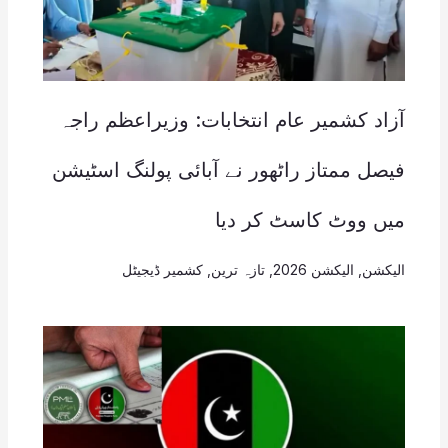
آزاد کشمیر عام انتخابات: وزیراعظم راجہ
فیصل ممتاز راٹھور نے آبائی پولنگ اسٹیشن
میں ووٹ کاسٹ کر دیا
الیکشن
,
الیکشن 2026
,
تازہ ترین
,
کشمیر ڈیجیٹل