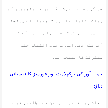
جس کی وجہ سے دہشت گردوں کے منصوبوں کو
پبلک مقامات یا اہم تنصیبات تک پہنچنے
سے پہلے ہی توڑا جا رہا ہے اور آج کا
آپریشن بھی اسی مربوط انٹیلی جنس
شیئرنگ کا نتیجہ ہے۔
حملہ آور کی بوکھلاہٹ اور فورسز کا نفسیاتی
دباؤ:
معاشی و دفاعی ماہرین کے مطابق، فورسز