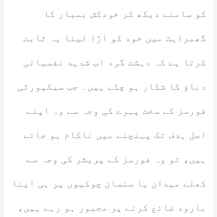
کو سامنے دیکھ کر خودکش بمبار کا
گھبراہٹ میں خود کو اڑا لینا یہ ثابت
کرتا ہے کہ دہشت گرد اب شدید نفسیاتی
دباؤ کا شکار ہو چکے ہیں۔ جب سیکیورٹی
فورسز کے سخت پہرے کی وجہ سے وہ اپنے
اصل ہدف تک پہنچنے میں ناکام ہو جاتے
ہیں، تو وہ فورسز کے پریشر کی وجہ سے
کھلے میدان یا سنسان چوکیوں پر ہی اپنا
بارود ضائع کرنے پر مجبور ہو رہے ہیں،