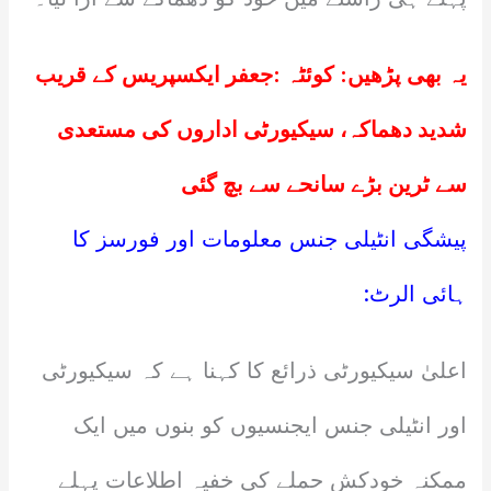
یہ بھی پڑھیں:
کوئٹہ :جعفر ایکسپریس کے قریب
شدید دھماکہ، سیکیورٹی اداروں کی مستعدی
سے ٹرین بڑے سانحے سے بچ گئی
پیشگی انٹیلی جنس معلومات اور فورسز کا
ہائی الرٹ:
اعلیٰ سیکیورٹی ذرائع کا کہنا ہے کہ سیکیورٹی
اور انٹیلی جنس ایجنسیوں کو بنوں میں ایک
ممکنہ خودکش حملے کی خفیہ اطلاعات پہلے