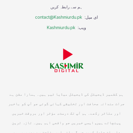
ہم سے رابطہ کریں
ای میل:
contact@Kashmiurdu.pk
ویب:
Kashmiurdu.pk
ہم کشمیر ڈیجیٹل کی ڈیجیٹل میڈیا ٹیم ہیں۔ ہمارا مشن ہے
جرات مندانہ صحافت اور تخلیقی کہانی گوئی جو آپ کو باخبر
اور متاثر رکھے۔ ہم آپ تک درست، مؤثر اور بروقت خبریں
پہنچاتے ہیں, ایسی خبریں جو واقعی اہم ہیں۔ تازہ ترین
معلومات حاصل کریں جو گہرائی اور وضاحت سے بھرپور ہوں۔