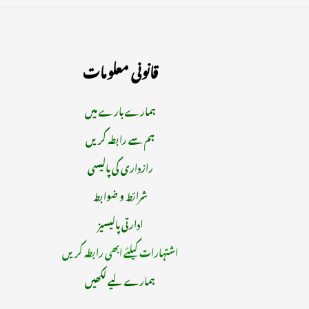
قانونی معلومات
ہمارے بارے میں
ہم سے رابطہ کریں
رازداری کی پالیسی
شرائط و ضوابط
ادارتی پالیسیز
اشتہارات کیلئے ابھی رابطہ کریں
ہمارے لیے لکھیں