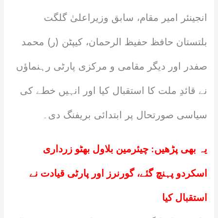
انجینئر امیر مقام، سابق وزیراعلیٰ گلگت
بلتستان حافظ حفیظ الرحمان، کیپٹن (ر) محمد
صفدر اور دیگر مقامی و مرکزی پارٹی رہنماؤں
نے قائدِ ملت کا استقبال کیا اور انہیں خطے کی
سیاسی صورتحال پر ابتدائی بریفنگ دی۔
یہ بھی پڑھیں:
چیئرمین بلاول بھٹو زرداری
اسکردو پہنچ گئے، گورنرز اور پارٹی قیادت نے
استقبال کیا