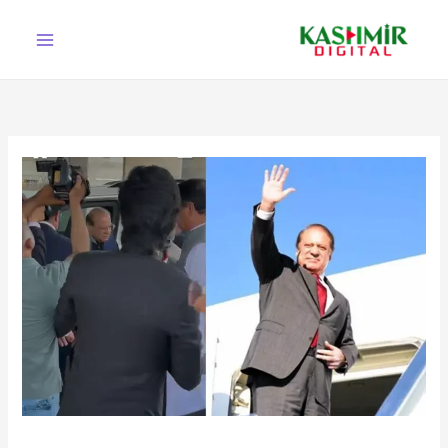
Ski
t
conten