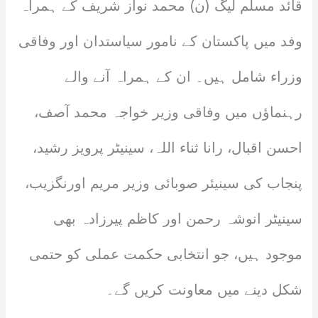
قائد مسلم لیگ (ن) محمد نواز شریف کے ہمراہ
وفد میں پاکستان کے نامور سیاستدان اور وفاقی
وزراء شامل ہیں۔ ان کے ہمراہ آنے والے
رہنماؤں میں وفاقی وزیر خواجہ محمد آصف،
احسن اقبال، رانا ثناء اللہ، سینیٹر پرویز رشید،
پنجاب کی سینیئر صوبائی وزیر مریم اورنگزیب،
سینیٹر انوشہ رحمن اور کاظم پیرزادہ بھی
موجود ہیں، جو انتخابی حکمت عملی کو حتمی
شکل دینے میں معاونت کریں گے۔