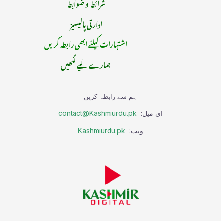
شرائط و ضوابط
ادارتی پالیسیز
اشتہارات کیلئے ابھی رابطہ کریں
ہمارے لیے لکھیں
ہم سے رابطہ کریں
ای میل:
contact@Kashmiurdu.pk
ویب:
Kashmiurdu.pk