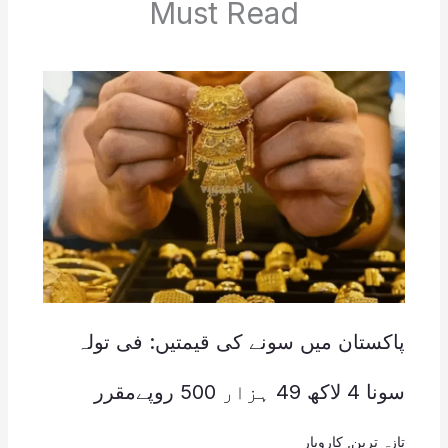
Must Read
پاکستان میں سونے کی قیمتیں: فی تولہ
سونا 4 لاکھ 49 ہزار 500 روپےمقرر
تازہ ترین
,
کاروبار