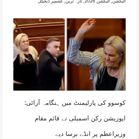
الیکشن
,
الیکشن 2026
,
تازہ ترین
,
کشمیر ڈیجیٹل
کوسوو کی پارلیمنٹ میں ہنگامہ آرائی:
اپوزیشن رکن اسمبلی نے قائم مقام
وزیراعظم پر انڈے برسا دیے