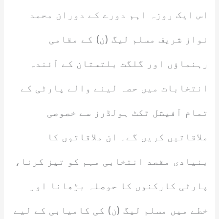
اس ایک روزہ اہم دورے کے دوران محمد
نواز شریف مسلم لیگ (ن) کے مقامی
رہنماؤں اور گلگت بلتستان کے آئندہ
انتخابات میں حصہ لینے والے پارٹی کے
تمام آفیشل ٹکٹ ہولڈرز سے خصوصی
ملاقاتیں کریں گے۔ ان ملاقاتوں کا
بنیادی مقصد انتخابی مہم کو تیز کرنا،
پارٹی کارکنوں کا حوصلہ بڑھانا اور
خطے میں مسلم لیگ (ن) کی کامیابی کے لیے