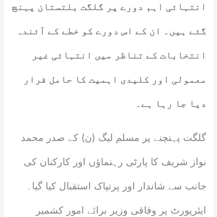
انتہائی اہم دورے پر گلگت بلتستان پہنچ
گئے ہیں۔ ان کے اس دورے کو خطے کے آئندہ
انتخابات کے تناظر میں انتہائی غیر
معمولی اور کلیدی اہمیت کا حامل قرار
دیا جا رہا ہے۔
گلگت پہنچنے پر مسلم لیگ (ن) کے صدر محمد
نواز شریف کا پارٹی رہنماؤں اور کارکنان کی
جانب سے شاندار اور پرتپاک استقبال کیا گیا۔
ایئرپورٹ پر وفاقی وزیر برائے امور کشمیر