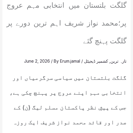
گلگت بلتستان میں انتخابی مہم عروج
پر؛محمد نواز شریف اہم ترین دورے پر
گلگت پہنچ گئے
تازہ ترین
,
کشمیر ڈیجیٹل
/
Erum.jamal
/ By
June 2, 2026
گلگت بلتستان میں سیاسی سرگرمیاں اور
انتخابی مہم اپنے عروج پر پہنچ چکی ہے،
جس کے پیشِ نظر پاکستان مسلم لیگ (ن) کے
صدر اور قائد محمد نواز شریف ایک روزہ