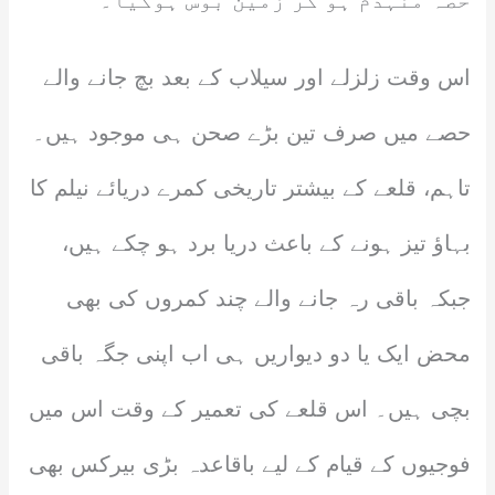
حصہ منہدم ہو کر زمین بوس ہوگیا۔
اس وقت زلزلے اور سیلاب کے بعد بچ جانے والے
حصے میں صرف تین بڑے صحن ہی موجود ہیں۔
تاہم، قلعے کے بیشتر تاریخی کمرے دریائے نیلم کا
بہاؤ تیز ہونے کے باعث دریا برد ہو چکے ہیں،
جبکہ باقی رہ جانے والے چند کمروں کی بھی
محض ایک یا دو دیواریں ہی اب اپنی جگہ باقی
بچی ہیں۔ اس قلعے کی تعمیر کے وقت اس میں
فوجیوں کے قیام کے لیے باقاعدہ بڑی بیرکس بھی