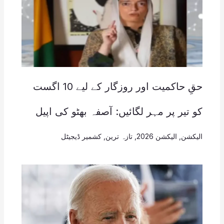
حقِ حاکمیت اور روزگار کے لیے 10 اگست
کو تیر پر مہر لگائیں: آصفہ بھٹو کی اپیل
الیکشن
,
الیکشن 2026
,
تازہ ترین
,
کشمیر ڈیجیٹل