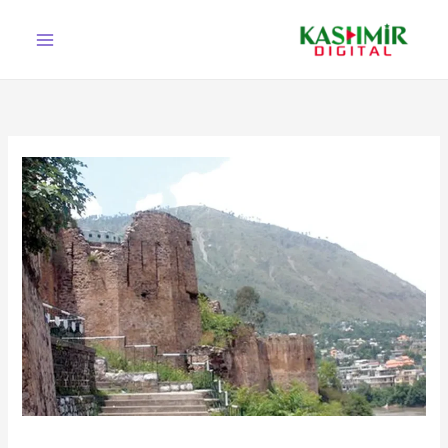
Ski
t
conten