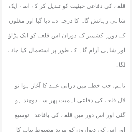
قلعے کی دفاعی حیثیت کو تبدیل کر کے اسے ایک
شاہی رہائش گاہ کا درجہ دے دیا گیا اور مغلوں
کے دورہِ کشمیر کے دوران اس قلعے کو ایک پڑاؤ
اور شاہی آرام گاہ کے طور پر استعمال کیا جانے
لگا۔
تاہم، جب خطے میں درانی عہد کا آغاز ہوا تو
لال قلعے کی دفاعی اہمیت پھر سے دوچند ہو
گئی اور اس دور میں قلعے کی باقاعدہ توسیع
اور اس کی دیواروں کو مزید مضبوط بنانے کا