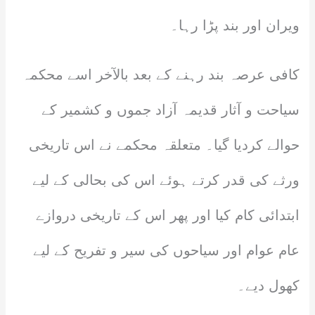
ویران اور بند پڑا رہا۔
کافی عرصہ بند رہنے کے بعد بالآخر اسے محکمہ
سیاحت و آثار قدیمہ آزاد جموں و کشمیر کے
حوالے کردیا گیا۔ متعلقہ محکمے نے اس تاریخی
ورثے کی قدر کرتے ہوئے اس کی بحالی کے لیے
ابتدائی کام کیا اور پھر اس کے تاریخی دروازے
عام عوام اور سیاحوں کی سیر و تفریح کے لیے
کھول دیے۔