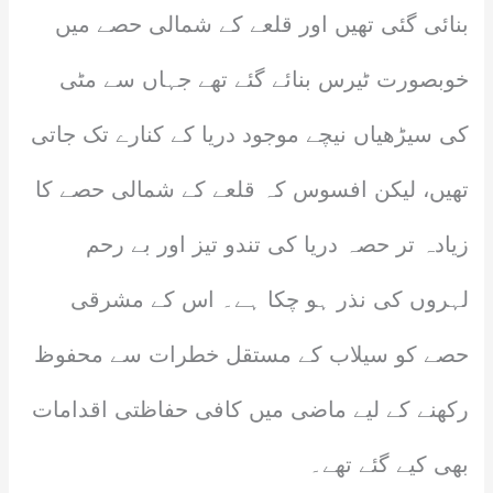
بنائی گئی تھیں اور قلعے کے شمالی حصے میں
خوبصورت ٹیرس بنائے گئے تھے جہاں سے مٹی
کی سیڑھیاں نیچے موجود دریا کے کنارے تک جاتی
تھیں، لیکن افسوس کہ قلعے کے شمالی حصے کا
زیادہ تر حصہ دریا کی تندو تیز اور بے رحم
لہروں کی نذر ہو چکا ہے۔ اس کے مشرقی
حصے کو سیلاب کے مستقل خطرات سے محفوظ
رکھنے کے لیے ماضی میں کافی حفاظتی اقدامات
بھی کیے گئے تھے۔