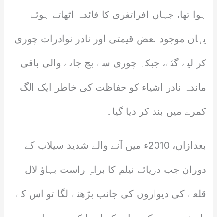
ہوا تھا، جہاں افراتفری کا فائدہ اٹھاتے ہوئے
یہاں موجود بعض قیمتی اور نادر نوادرات چوری
کر لیے گئے، جبکہ چوری سے بچ جانے والی باقی
ماندہ نادر اشیاء کو حفاظت کی خاطر ایک الگ
کمرے میں بند کر دیا گیا۔
بعدازاں، 2010ء میں آنے والے شدید سیلاب کے
دوران جب دریائے نیلم کا براہِ راست بہاؤ لال
قلعے کی دیواروں کی جانب بڑھنے لگا تو اس کے