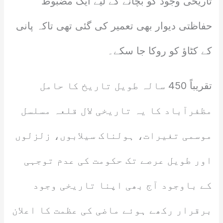
تاریخی وجود کو بچانے کے لیے ایک مضبوط
حفاظتی دیوار بھی تعمیر کی گئی تھی تاکہ پانی
کے کٹاؤ کو روکا جا سکے۔
تقریباً 450 سالہ طویل تاریخ کا حامل
مظفرآباد کا یہ تاریخی لال قلعہ مسلسل
موسمی تغیرات، ہولناک سیلابوں، زلزلوں
اور طویل عرصے تک حکومت کی عدم توجہی
کے باوجود آج بھی اپنا تاریخی وجود
برقرار رکھے ہوئے ماضی کی عظمت کا اعلان