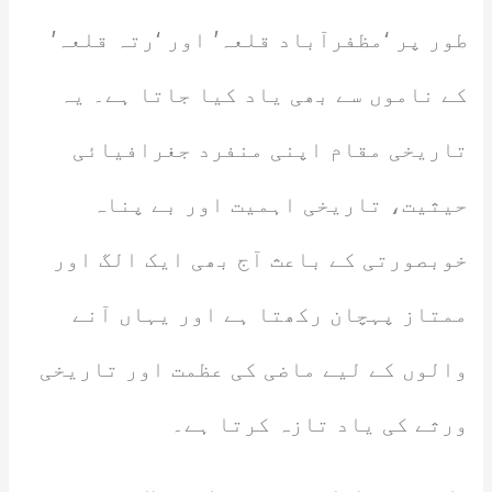
طور پر ‘مظفرآباد قلعہ’ اور ‘رتہ قلعہ’
کے ناموں سے بھی یاد کیا جاتا ہے۔ یہ
تاریخی مقام اپنی منفرد جغرافیائی
حیثیت، تاریخی اہمیت اور بے پناہ
خوبصورتی کے باعث آج بھی ایک الگ اور
ممتاز پہچان رکھتا ہے اور یہاں آنے
والوں کے لیے ماضی کی عظمت اور تاریخی
ورثے کی یاد تازہ کرتا ہے۔