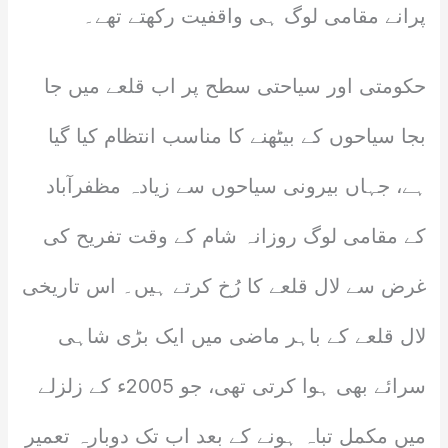
پرانے مقامی لوگ ہی واقفیت رکھتے تھے۔
حکومتی اور سیاحتی سطح پر اب قلعے میں جا
بجا سیاحوں کے بیٹھنے کا مناسب انتظام کیا گیا
ہے، جہاں بیرونی سیاحوں سے زیادہ مظفرآباد
کے مقامی لوگ روزانہ شام کے وقت تفریح کی
غرض سے لال قلعے کا رُخ کرتے ہیں۔ اس تاریخی
لال قلعے کے باہر ماضی میں ایک بڑی شاہی
سرائے بھی ہوا کرتی تھی، جو 2005ء کے زلزلے
میں مکمل تباہ ہونے کے بعد اب تک دوبارہ تعمیر