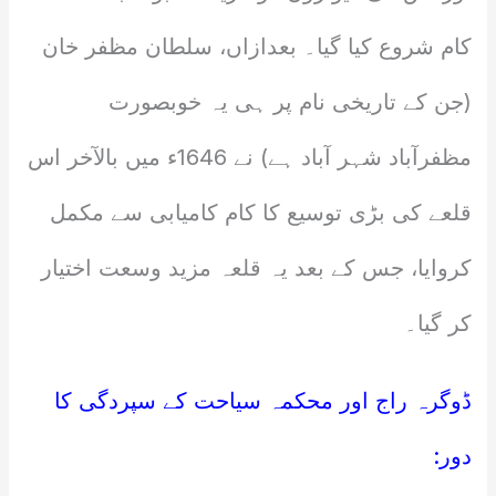
کام شروع کیا گیا۔ بعدازاں، سلطان مظفر خان
(جن کے تاریخی نام پر ہی یہ خوبصورت
مظفرآباد شہر آباد ہے) نے 1646ء میں بالآخر اس
قلعے کی بڑی توسیع کا کام کامیابی سے مکمل
کروایا، جس کے بعد یہ قلعہ مزید وسعت اختیار
کر گیا۔
ڈوگرہ راج اور محکمہ سیاحت کے سپردگی کا
دور: