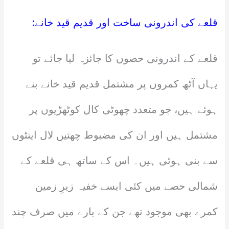
قلعے کی اندرونی ساخت اور قدیم قید خانے:
قلعے کے اندرونی حصوں کا جائزہ لیا جائے تو
یہاں آٹھ کمروں پر مشتمل قدیم قید خانے بنے
ہوئے ہیں، جو متعدد چھوٹی کال کوٹھڑیوں پر
مشتمل ہیں اور ان کی مضبوط چھتیں لال اینٹوں
سے بنی ہوئی ہیں۔ اس کے ساتھ ہی قلعے کے
شمالی حصے میں کئی ایسے خفیہ زیرِ زمین
کمرے بھی موجود تھے جن کے بارے میں صرف چند