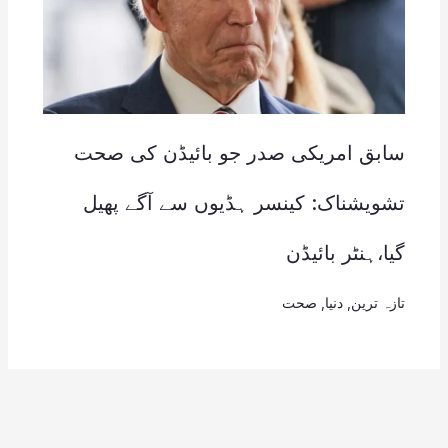
سابق امریکی صدر جو بائیڈن کی صحت
تشویشناک: کینسر ہڈیوں سے آگے پھیل
گیا،ہنٹر بائیڈن
تازہ ترین
,
دنیا
,
صحت