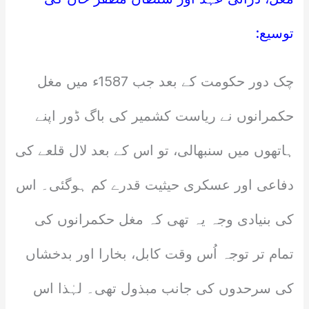
توسیع:
چک دور حکومت کے بعد جب 1587ء میں مغل
حکمرانوں نے ریاست کشمیر کی باگ ڈور اپنے
ہاتھوں میں سنبھالی، تو اس کے بعد لال قلعے کی
دفاعی اور عسکری حیثیت قدرے کم ہوگئی۔ اس
کی بنیادی وجہ یہ تھی کہ مغل حکمرانوں کی
تمام تر توجہ اُس وقت کابل، بخارا اور بدخشاں
کی سرحدوں کی جانب مبذول تھی۔ لہٰذا اس