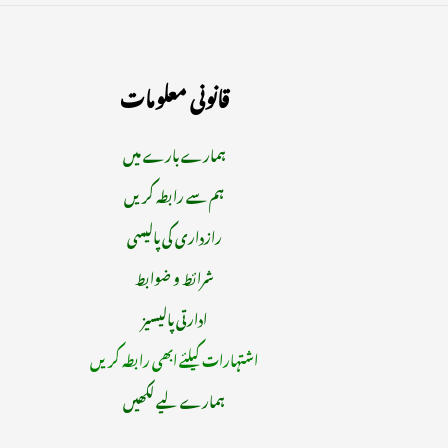
قانونی معلومات
ہمارے بارے میں
ہم سے رابطہ کریں
رازداری کی پالیسی
شرائط و ضوابط
ادارتی پالیسیز
اشتہارات کیلئے ابھی رابطہ کریں
ہمارے لیے لکھیں