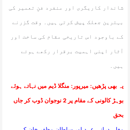
شاندار کاریگری اور منفرد فنِ تعمیر کی
بہترین جھلک پیش کرتی ہیں۔ وقت گزرنے
کے باوجود اس تاریخی مقام کی ساخت اور
آثار اپنی اہمیت برقرار رکھے ہوئے
ہیں۔
یہ بھی پڑھیں:
میرپور: منگلا ڈیم میں نہاتے ہوئے
بوہڑ کالونی کے مقام پر 2 نوجوان ڈوب کر جاں
بحق
مغل، درانی عہد اور سلطان مظفر خان کی