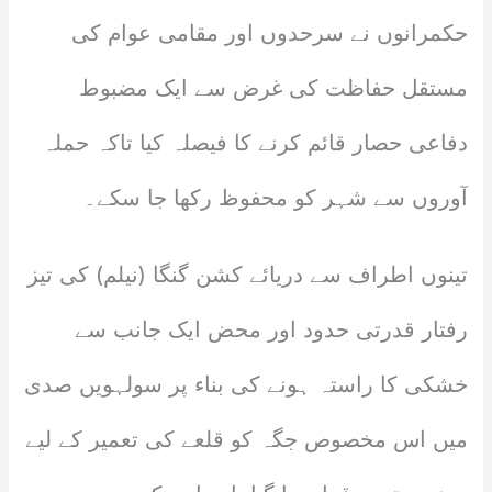
حکمرانوں نے سرحدوں اور مقامی عوام کی
مستقل حفاظت کی غرض سے ایک مضبوط
دفاعی حصار قائم کرنے کا فیصلہ کیا تاکہ حملہ
آوروں سے شہر کو محفوظ رکھا جا سکے۔
تینوں اطراف سے دریائے کشن گنگا (نیلم) کی تیز
رفتار قدرتی حدود اور محض ایک جانب سے
خشکی کا راستہ ہونے کی بناء پر سولہویں صدی
میں اس مخصوص جگہ کو قلعے کی تعمیر کے لیے