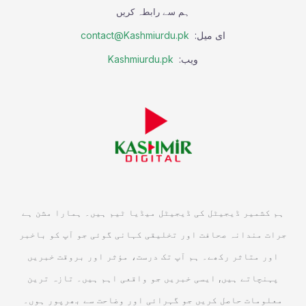
ہم سے رابطہ کریں
ای میل:
contact@Kashmiurdu.pk
ویب:
Kashmiurdu.pk
ہم کشمیر ڈیجیٹل کی ڈیجیٹل میڈیا ٹیم ہیں۔ ہمارا مشن ہے
جرات مندانہ صحافت اور تخلیقی کہانی گوئی جو آپ کو باخبر
اور متاثر رکھے۔ ہم آپ تک درست، مؤثر اور بروقت خبریں
پہنچاتے ہیں, ایسی خبریں جو واقعی اہم ہیں۔ تازہ ترین
معلومات حاصل کریں جو گہرائی اور وضاحت سے بھرپور ہوں۔