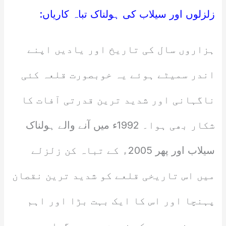
زلزلوں اور سیلاب کی ہولناک تباہ کاریاں:
ہزاروں سال کی تاریخ اور یادیں اپنے
اندر سمیٹے ہوئے یہ خوبصورت قلعہ کئی
ناگہانی اور شدید ترین قدرتی آفات کا
شکار بھی ہوا۔ 1992ء میں آنے والے ہولناک
سیلاب اور پھر 2005ء کے تباہ کن زلزلے
میں اس تاریخی قلعے کو شدید ترین نقصان
پہنچا اور اس کا ایک بہت بڑا اور اہم