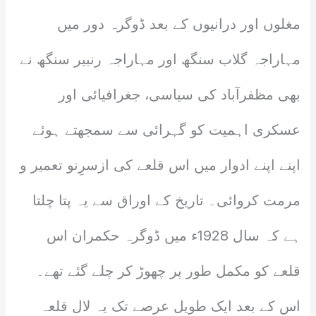
مغلوں اور درانیوں کے بعد ڈوگرہ دور میں
مہاراجہ گلاب سنگھ اور مہاراجہ رنبیر سنگھ نے
بھی مظفرآباد کی سیاسی، جغرافیائی اور
عسکری اہمیت کو گہرائی سے سمجھتے ہوئے
اپنے اپنے ادوار میں اس قلعے کی ازسرِنو تعمیر و
مرمت کروائی۔ تاریخ کے اوراق سے یہ پتا چلتا
ہے کہ سال 1928ء میں ڈوگرہ حکمران اس
قلعے کو مکمل طور پر چھوڑ کر چلے گئے تھے۔
اس کے بعد ایک طویل عرصے تک یہ لال قلعہ