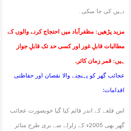
نہیں کی جا سکی۔
مزید پڑھیں:
مظفرآباد میں احتجاج کرنے والوں کے
مطالبات قابلِ غور اور کسی حد تک قابلِ جواز
ہیں: قمر زمان کائرہ
عجائب گھر کو پہنچنے والا نقصان اور حفاظتی
اقدامات:
اس قلعے کے اندر قائم کیا گیا خوبصورت عجائب
گھر بھی 2005ء کے زلزلے سے بری طرح متاثر