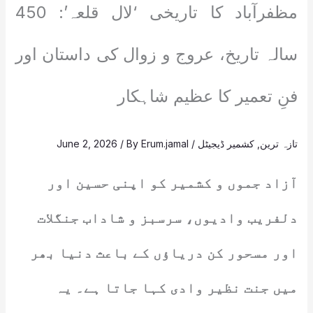
مظفرآباد کا تاریخی ‘لال قلعہ’: 450
سالہ تاریخ، عروج و زوال کی داستان اور
فنِ تعمیر کا عظیم شاہکار
تازہ ترین
,
کشمیر ڈیجیٹل
/
Erum.jamal
/ By
June 2, 2026
آزاد جموں و کشمیر کو اپنی حسین اور
دلفریب وادیوں، سرسبز و شاداب جنگلات
اور مسحور کن دریاؤں کے باعث دنیا بھر
میں جنت نظیر وادی کہا جاتا ہے۔ یہ