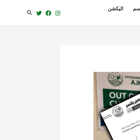
سم
الیکشن
Search