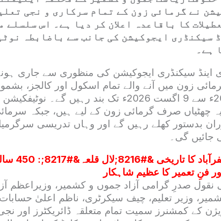
شن نے گرمائی زون کے تمام سرکاری و نجی تعلی
عطیلات کا باقاعدہ اعلان کر دیا ہے۔ اس سلسلے 
 سیکنڈری ایجوکیشن کی جانب سے باضابطہ نوٹی
 ہے۔
ی اینڈ سیکنڈری ایجوکیشن کی منظوری سے جاری ہون
مائی زون میں آنے والے تمام اسکول اور کالجز، بشمو
ادارے، 8 جون 2026ء سے 9 اگست 2026ء تک بند رہیں گے۔
 چھٹیاں صرف گرمائی زون کے لیے ہیں، جبکہ سرمائی
ران بدستور کھلے رہیں گے اور وہاں تدریسی سرگرمی
 جائیں گی۔
مظفرآباد کا ت
ر فنِ تعمیر کا عظیم شاہکار
نقول صدرِ گرامی آزاد جموں و کشمیر، وزیراعظم آز
یر، وزیر تعلیم، چیف سیکرٹری، ناظم اعلیٰ حسابات، 
یژن کے کمشنرز سمیت تمام متعلقہ ڈائریکٹرز اور نجی