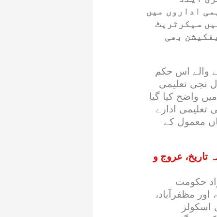
می اداروں میں
میں سیکرٹریٹ
فکیشن بھی
ے والے اس حکم
ل نجی تعلیمی
 نوٹیفکیشن میں واضح کیا گیا
 تعلیمی ادارے
اں معمول کے
اریخی &#8216;لال قلعہ&#8217;: 450 سالہ تاریخ، عروج و
اد حکومت
اور مظفرآباد،
 اسکولز