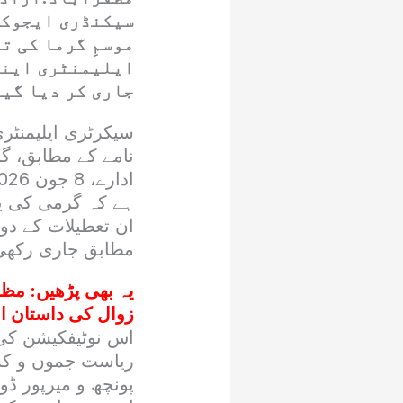
سیکنڈری ایجوکی
موسمِ گرما کی ت
ایلیمنٹری اینڈ
جاری کر دیا گیا
سیکرٹری ایلیمنٹر
نامے کے مطابق، گر
ہے کہ گرمی کی یہ
ان تعطیلات کے دو
مطابق جاری رکھی
یہ بھی پڑھیں:
زوال کی داستان او
اس نوٹیفکیشن کی 
ریاست جموں و کشم
پونچھ و میرپور ڈو