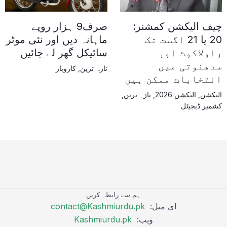
چیف الیکشن کمشنر:
صرف9 ہزار روپے
20 یا 21 اگست تک
ماہانہ دیں اور نئی موٹر
راولاکوٹ اور
سائیکل گھر لے جائیں
سدھنوتی میں
تازہ ترین
,
کاروبار
انتخابات ممکن ہیں
الیکشن
,
الیکشن 2026
,
تازہ ترین
,
کشمیر ڈیجیٹل
ہم سے رابطہ کریں
ای میل:
contact@Kashmiurdu.pk
ویب:
Kashmiurdu.pk