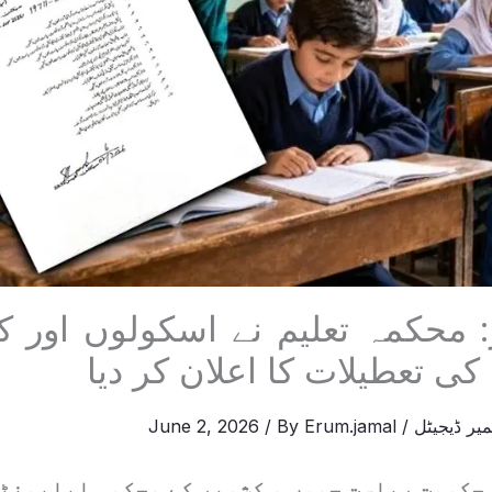
: محکمہ تعلیم نے اسکولوں اور ک
کی تعطیلات کا اعلان کر دیا
یر ڈیجیٹل
/
Erum.jamal
/ By
June 2, 2026
حکومت ریاست جموں و کشمیر کے محکمہ ایلیمنٹ