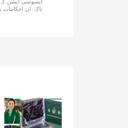
ایسوسی ایشن کے ص
تاکہ ان احکامات پ