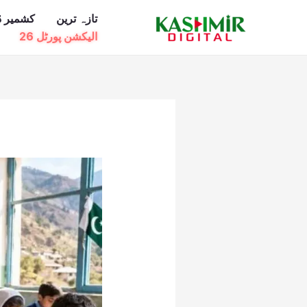
Ski
تازہ ترین
کشمیر ڈ
t
الیکشن پورٹل 26
conten