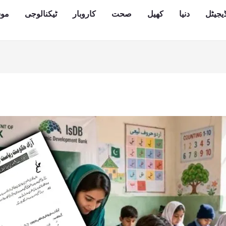
یجیٹل
دنیا
کھیل
صحت
کاروبار
ٹیکنالوجی
مو