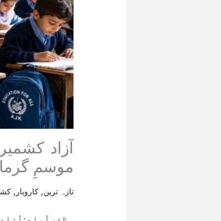
آزاد کشمیر
موسمِ گرما 
تازہ ترین
,
کاروبار
,
کشم
مظفرآباد:آزاد 