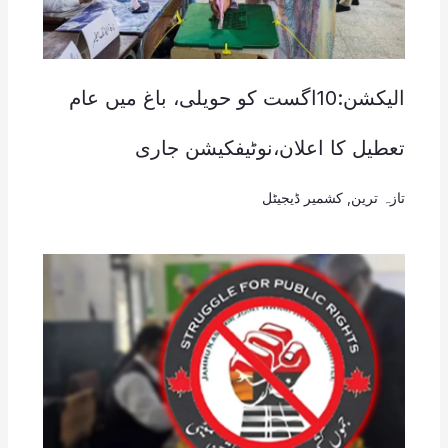
الیکشن:10اگست کو حویلی، باغ میں عام
تعطیل کا اعلان،نوٹیفکیشن جاری
تازہ ترین
,
کشمیر ڈیجیٹل