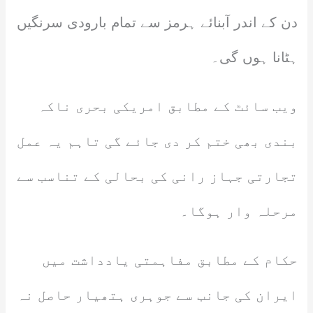
دن کے اندر آبنائے ہرمز سے تمام بارودی سرنگیں
ہٹانا ہوں گی۔
ویب سائٹ کے مطابق امریکی بحری ناکہ
بندی بھی ختم کر دی جائے گی تاہم یہ عمل
تجارتی جہاز رانی کی بحالی کے تناسب سے
مرحلہ وار ہوگا۔
حکام کے مطابق مفاہمتی یادداشت میں
ایران کی جانب سے جوہری ہتھیار حاصل نہ