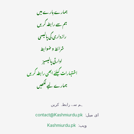
ہمارے بارے میں
ہم سے رابطہ کریں
رازداری کی پالیسی
شرائط و ضوابط
ادارتی پالیسیز
اشتہارات کیلئے ابھی رابطہ کریں
ہمارے لیے لکھیں
ہم سے رابطہ کریں
ای میل:
contact@Kashmiurdu.pk
ویب:
Kashmiurdu.pk