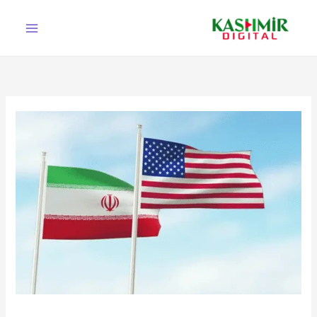
Ski
t
conten