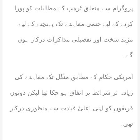
پروگرام سے متعلق ٹرمپ کے مطالبات کو پورا
کرنے کے لیے حتمی معاہدے تک پہنچنے کے لیے
مزید سخت اور تفصیلی مذاکرات درکار ہوں
گے۔
امریکی حکام کے مطابق منگل تک معاہدے کی
زیادہ تر شرائط پر اتفاق ہو چکا تھا لیکن دونوں
فریقوں کو اپنی اعلیٰ قیادت سے منظوری درکار
تھی۔