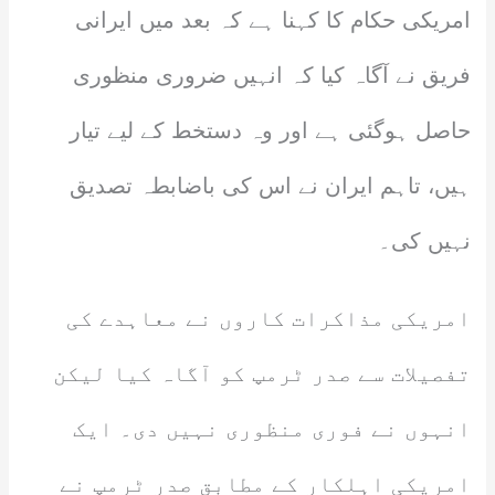
امریکی حکام کا کہنا ہے کہ بعد میں ایرانی
فریق نے آگاہ کیا کہ انہیں ضروری منظوری
حاصل ہوگئی ہے اور وہ دستخط کے لیے تیار
ہیں، تاہم ایران نے اس کی باضابطہ تصدیق
نہیں کی۔
امریکی مذاکرات کاروں نے معاہدے کی
تفصیلات سے صدر ٹرمپ کو آگاہ کیا لیکن
انہوں نے فوری منظوری نہیں دی۔ ایک
امریکی اہلکار کے مطابق صدر ٹرمپ نے