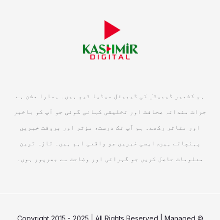
ہم کشمیر ڈیجیٹل کی ڈیجیٹل میڈیا ٹیم ہیں۔ ہمارا مشن ہے
جرات مندانہ صحافت اور تخلیقی کہانی گوئی جو آپ کو باخبر
اور متاثر رکھے۔ ہم آپ تک درست، مؤثر اور بروقت خبریں
پہنچاتے ہیں, ایسی خبریں جو واقعی اہم ہیں۔ تازہ ترین
معلومات حاصل کریں جو گہرائی اور وضاحت سے بھرپور ہوں۔
© Copyright 2015 - 2025 | All Rights Reserved | Managed