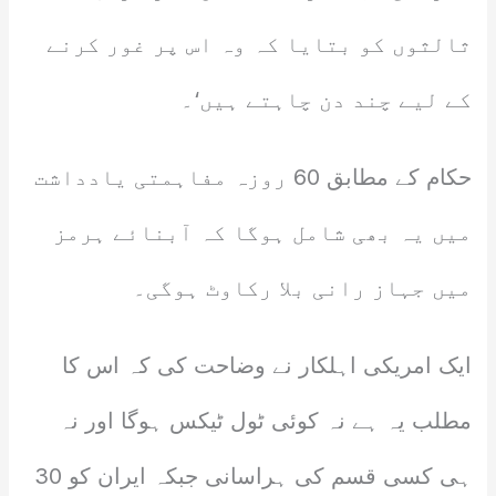
ثالثوں کو بتایا کہ وہ اس پر غور کرنے
کے لیے چند دن چاہتے ہیں‘۔
حکام کے مطابق 60 روزہ مفاہمتی یادداشت
میں یہ بھی شامل ہوگا کہ آبنائے ہرمز
میں جہاز رانی بلا رکاوٹ ہوگی۔
ایک امریکی اہلکار نے وضاحت کی کہ اس کا
مطلب یہ ہے نہ کوئی ٹول ٹیکس ہوگا اور نہ
ہی کسی قسم کی ہراسانی جبکہ ایران کو 30