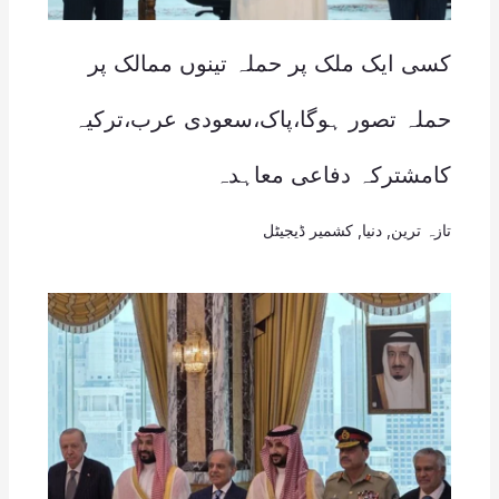
کسی ایک ملک پر حملہ تینوں ممالک پر
حملہ تصور ہوگا،پاک،سعودی عرب،ترکیہ
کامشترکہ دفاعی معاہدہ
تازہ ترین
,
دنیا
,
کشمیر ڈیجیٹل