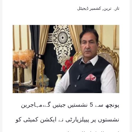
تازہ ترین
,
کشمیر ڈیجیٹل
پونچھ سے 5 نشستیں جیتیں گے،مہاجرین
نشستوں پر پیپلزپارٹی نے ایکشن کمیٹی کو