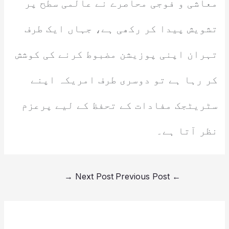
معاشی و فوجی محاصرے نے عالمی سطح پر
تشویش پیدا کر رکھی ہے، جہاں ایک طرف
تہران اپنی پوزیشن مضبوط کرنے کی کوشش
کر رہا ہے تو دوسری طرف امریکہ اپنے
سٹریٹجک مفادات کے تحفظ کے لیے پرعزم
نظر آتا ہے۔
→
Next Post
Previous Post
←