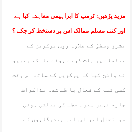
مزید پڑھیں:
ٹرمپ کا ابراہیمی معاہدہ کیا ہے
اور کتنے مسلم ممالک اس پر دستخط کر چکے ؟
مشرق وسطیٰ کے علاوہ روس یوکرین کے
معاملے پر بات کرتے ہوئے مارکو روبیو
نے واضح کیا کہ یوکرین کے ساتھ اس وقت
کسی قسم کے فعال یا طے شدہ مذاکرات
جاری نہیں ہیں۔ خطے کی بدلتی ہوئی
صورتحال اور ایرانی بندرگاہوں کے