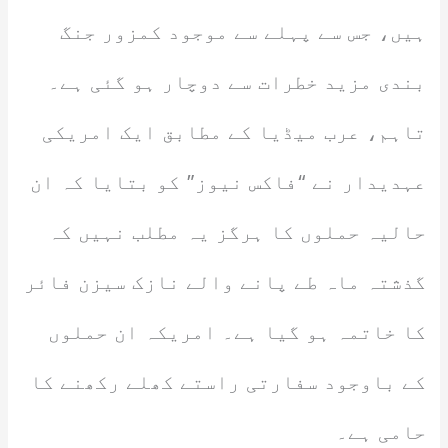
ہیں، جس سے پہلے سے موجود کمزور جنگ
بندی مزید خطرات سے دوچار ہو گئی ہے۔
تاہم، عرب میڈیا کے مطابق ایک امریکی
عہدیدار نے “فاکس نیوز” کو بتایا کہ ان
حالیہ حملوں کا ہرگز یہ مطلب نہیں کہ
گذشتہ ماہ طے پانے والے نازک سیزن فائر
کا خاتمہ ہو گیا ہے۔ امریکہ ان حملوں
کے باوجود سفارتی راستے کھلے رکھنے کا
حامی ہے۔