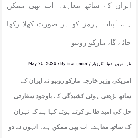
ایران کے ساتھ معاہدہ اب بھی ممکن
ہے، آبنائے ہرمز کو ہر صورت کھلا رکھا
جائے گا، مارکو روبیو
تازہ ترین
,
دنیا
,
کاروبار
/
Erum.jamal
/ By
May 26, 2026
امریکی وزیر خارجہ مارکو روبیو نے ایران کے
ساتھ بڑھتی ہوئی کشیدگی کے باوجود سفارتی
حل کی امید ظاہر کرتے ہوئے کہا ہے کہ تہران
کے ساتھ معاہدہ اب بھی ممکن ہے۔ انہوں نے دو