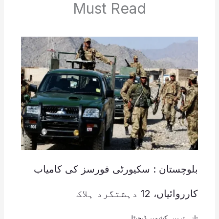
Must Read
بلوچستان : سکیورٹی فورسز کی کامیاب
کارروائیاں، 12 دہشتگرد ہلاک
تازہ ترین
,
کشمیر ڈیجیٹل