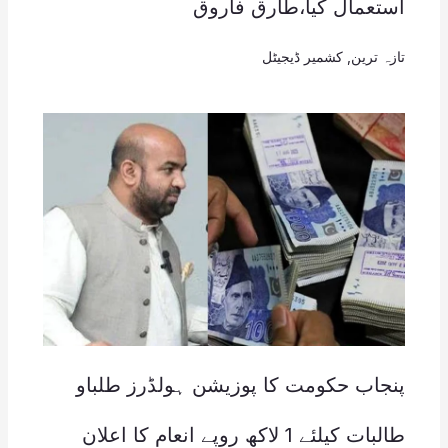
استعمال کیا،طارق فاروق
تازہ ترین
,
کشمیر ڈیجیٹل
پنجاب حکومت کا پوزیشن ہولڈرز طلباو
طالبات کیلئے 1 لاکھ روپے انعام کا اعلان