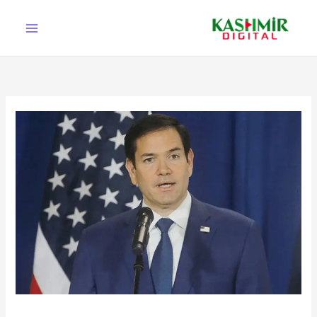
Ski
t
conten