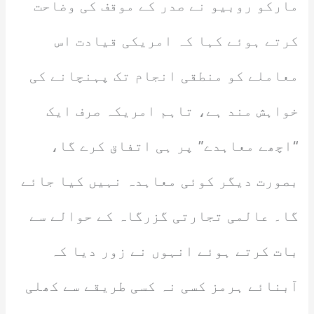
مارکو روبیو نے صدر کے موقف کی وضاحت
کرتے ہوئے کہا کہ امریکی قیادت اس
معاملے کو منطقی انجام تک پہنچانے کی
خواہش مند ہے، تاہم امریکہ صرف ایک
“اچھے معاہدے” پر ہی اتفاق کرے گا،
بصورت دیگر کوئی معاہدہ نہیں کیا جائے
گا۔ عالمی تجارتی گزرگاہ کے حوالے سے
بات کرتے ہوئے انہوں نے زور دیا کہ
آبنائے ہرمز کسی نہ کسی طریقے سے کھلی