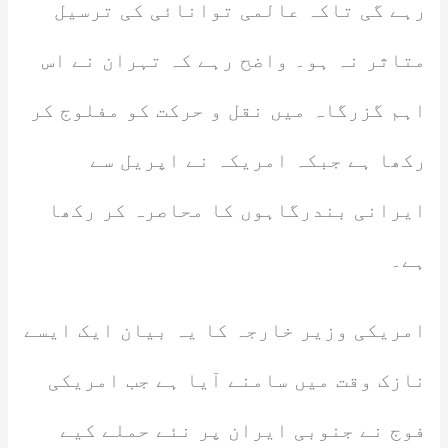
رہے گی تاکہ عالمی توانائی کی ترسیل
متاثر نہ ہو۔ واضح رہے کہ تہران نے اس
اہم گزرگاہ میں نقل و حرکت کو مفلوج کر
رکھا ہے جبکہ امریکہ نے اپریل سے
ایرانی بندرگاہوں کا محاصرہ کر رکھا
ہے۔
امریکی وزیر خارجہ کا یہ بیان ایک ایسے
نازک وقت میں سامنے آیا ہے جب امریکی
فوج نے جنوبی ایران پر نئے حملے کیے