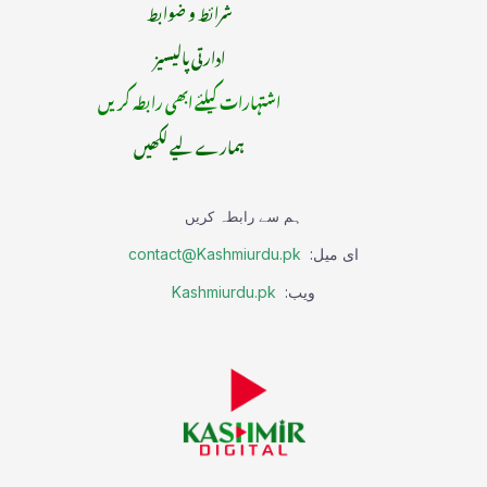
شرائط و ضوابط
ادارتی پالیسیز
اشتہارات کیلئے ابھی رابطہ کریں
ہمارے لیے لکھیں
ہم سے رابطہ کریں
ای میل:
contact@Kashmiurdu.pk
ویب:
Kashmiurdu.pk