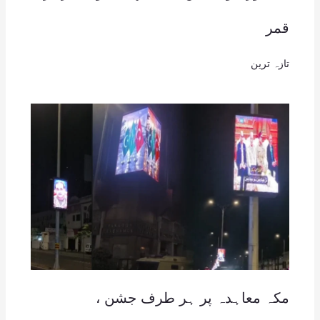
قمر
تازہ ترین
مکہ معاہدہ پر ہر طرف جشن ،