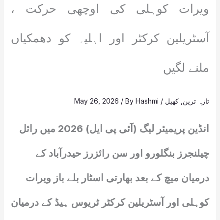
ویرات کوہلی کی اوچھی حرکت ،
آسٹریلین کرکٹر اور اہلیہ کو دھمکیاں
ملنے لگیں
تازہ ترین
,
کھیل
/
Hashmi
/ By
May 26, 2026
انڈین پریمیئر لیگ (آئی پی ایل) 2026 میں رائل
چیلنجرز بنگلورو اور سن رائزرز حیدرآباد کے
درمیان میچ کے بعد بھارتی اسٹار بلے باز ویرات
کوہلی اور آسٹریلین کرکٹر ٹریوس ہیڈ کے درمیان