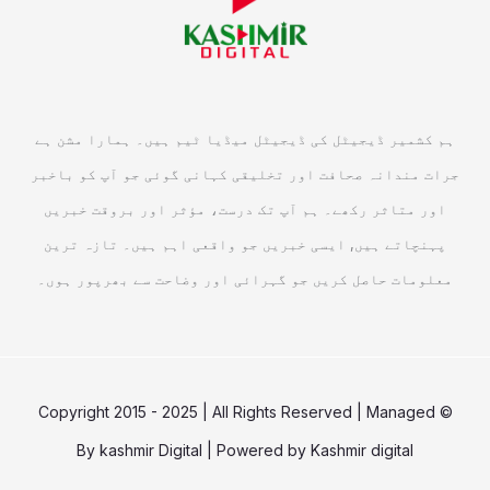
ہم کشمیر ڈیجیٹل کی ڈیجیٹل میڈیا ٹیم ہیں۔ ہمارا مشن ہے
جرات مندانہ صحافت اور تخلیقی کہانی گوئی جو آپ کو باخبر
اور متاثر رکھے۔ ہم آپ تک درست، مؤثر اور بروقت خبریں
پہنچاتے ہیں, ایسی خبریں جو واقعی اہم ہیں۔ تازہ ترین
معلومات حاصل کریں جو گہرائی اور وضاحت سے بھرپور ہوں۔
© Copyright 2015 - 2025 | All Rights Reserved | Managed
By
kashmir Digital
| Powered by
Kashmir digital