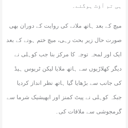
ہی تم آؤٹ ہوگئے۔
میچ کے بعد ہاتھ ملانے کی روایت کے دوران بھی
صورت حال زیر بحث رہی، میچ ختم ہونے کے بعد
ایک اور لمحہ توجہ کا مرکز بنا جب کوہلی نے
دیگر کھلاڑیوں سے ہاتھ ملایا لیکن ٹریوس ہیڈ
کی جانب سے بڑھایا گیا ہاتھ نظر انداز کردیا
جبکہ کوہلی نے پیٹ کمنز اور ابھیشیک شرما سے
گرمجوشی سے ملاقات کی۔