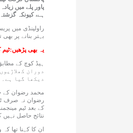
پاور پلے میں زیاد
ہے، کیونکہ گزشتہ 
راولپنڈی میں پری
بہتر بنانے پر بھی 
یہ بھی پڑھیں:
ٹیم کیلئےفا
دوران کھلاڑیوں
دیکھا گیا ہے۔
محمد رضوان کے حو
کے بعد ٹیم مینجم
نتائج حاصل نہیں ک