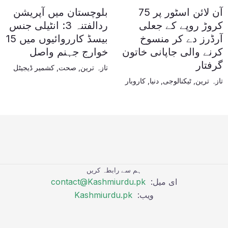
آن لائن اسٹور پر 75
بلوچستان میں آپریشن
کروڑ روپے کے جعلی
ردالفتنہ 3: انٹیلی جنس
آرڈرز دے کر منسوخ
بیسڈ کارروائیوں میں 15
کرنے والی جاپانی خاتون
خوارج جہنم واصل
گرفتار
تازہ ترین
,
صحت
,
کشمیر ڈیجیٹل
تازہ ترین
,
ٹیکنالوجی
,
دنیا
,
کاروبار
ہم سے رابطہ کریں
ای میل:
contact@Kashmiurdu.pk
ویب:
Kashmiurdu.pk