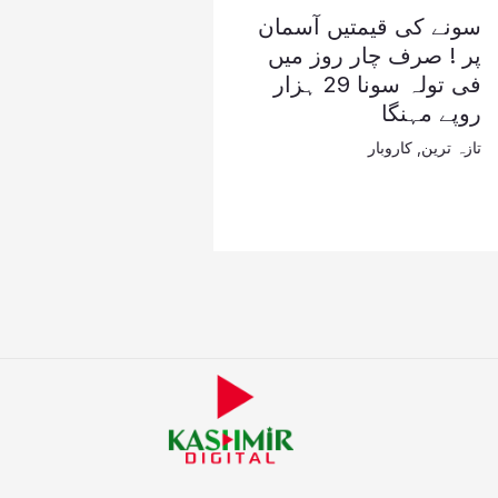
سونے کی قیمتیں آسمان
پر ! صرف چار روز میں
فی تولہ سونا 29 ہزار
روپے مہنگا
تازہ ترین
,
کاروبار