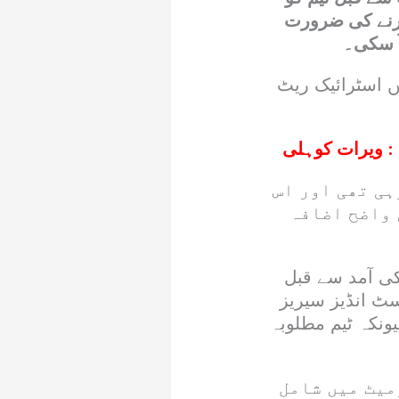
 کرنے کی ضرورت
ٓ سکی۔
ں اسٹرائیک ریٹ
یں کیمپ کر رہی تھی اور اس
 واضح اضافہ
ی آمد سے قبل
ہم ویسٹ انڈیز سیریز
ونکہ ٹیم مطلوبہ
کہ وہ جب سے ہیڈ کوچ بنے ہیں، محمد رضوان ٹی 20فارمیٹ میں شامل