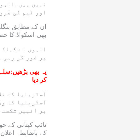
نہیں ہیں۔انہوں
اور ٹیم کی ضرو
ان کے مطابق بنگلہ
بھی اسکواڈ کا حص
انہوں نے کہاکہ 
پر غور کر رہی ہ
یہ بھی پڑھیں:
سلہٹ
کر دیا
آسٹریلیا کے خل
آسٹریلیا کا و
پر انہیں شکست 
نائب کپتانی کے حو