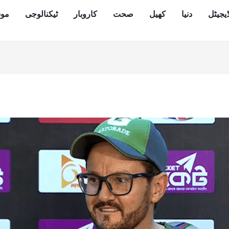
یجیٹل
دنیا
کھیل
صحت
کاروبار
ٹیکنالوجی
مو