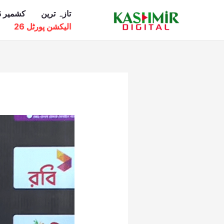
Ski
تازہ ترین
کشمیر ڈ
t
الیکشن پورٹل 26
conten