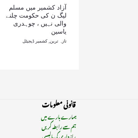
آزاد کشمیر میں مسلم
لیگ ن کی حکومت چلنے
والی نہیں ، چوہدری
یاسین
تازہ ترین
,
کشمیر ڈیجیٹل
قانونی معلومات
ہمارے بارے میں
ہم سے رابطہ کریں
رازداری کی پالیسی