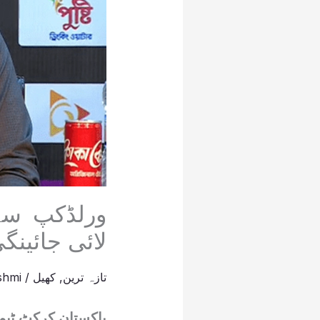
ورلڈکپ سے
لائی جائینگی
تازہ ترین
,
کھیل
/
shmi
پاکستان کرکٹ ٹیم 