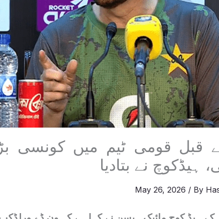
 قبل قومی ٹیم میں کونسی بڑی 
، ہیڈکوچ نے بتادیا
May 26, 2026
/ By
Ha
کے ہیڈ کوچ مائیک ہیسن نے کہا ہے کہ ون ڈے ورلڈکپ 