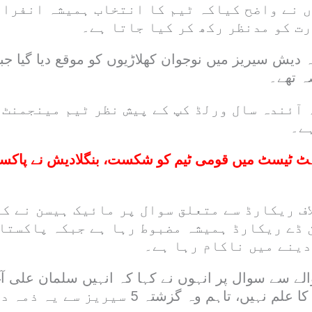
 نے واضح کیاکہ ٹیم کا انتخاب ہمیشہ انفرا
رت کو مدنظر رکھ کر کیا جاتا ہے۔
 دیش سیریز میں نوجوان کھلاڑیوں کو موقع دیا گیا ج
ہ تھے۔
آئندہ سال ورلڈ کپ کے پیش نظر ٹیم مینجمنٹ 
ے۔
 ٹیسٹ میں قومی ٹیم کو شکست، بنگلادیش نے پاکست
اف ریکارڈ سے متعلق سوال پر مائیک ہیسن نے کہ
ن ڈے ریکارڈ ہمیشہ مضبوط رہا ہے جبکہ پاکستا
دینے میں ناکام رہا ہے۔
الے سے سوال پر انہوں نے کہا کہ انہیں سلمان علی آغ
کے باضابطہ اعلان کا علم نہیں، تاہم وہ گزشتہ 5