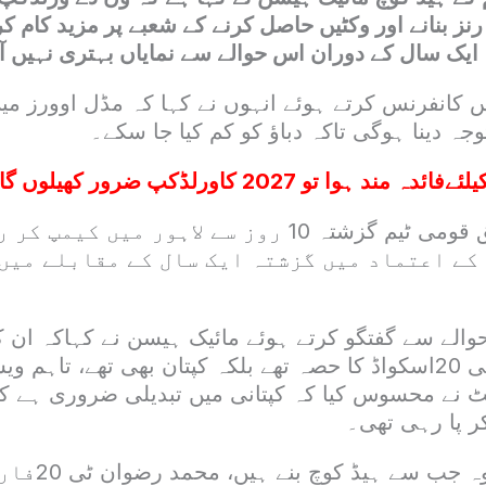
ہ رنز بنانے اور وکٹیں حاصل کرنے کے شعبے پر مزید کام
ایک سال کے دوران اس حوالے سے نمایاں بہتری نہیں ا
س کانفرنس کرتے ہوئے انہوں نے کہا کہ مڈل اوورز می
توجہ دینا ہوگی تاکہ دباؤ کو کم کیا جا سکے۔
ئدہ مند ہوا تو 2027 کاورلڈکپ ضرور کھیلوں گا : ویرات کوہلی
ہیڈ کوچ کے مطابق قومی ٹیم گزشتہ 10 روز سے لاہور م
 کے اعتماد میں گزشتہ ایک سال کے مقابلے میں
الے سے گفتگو کرتے ہوئے مائیک ہیسن نے کہاکہ ان ک
رضوان نہ صرف ٹی 20اسکواڈ کا حصہ تھے بلکہ کپتان بھی تھے، تا
نٹ نے محسوس کیا کہ کپتانی میں تبدیلی ضروری ہے کی
ر پا رہی تھی۔
ان کا کہنا تھا 