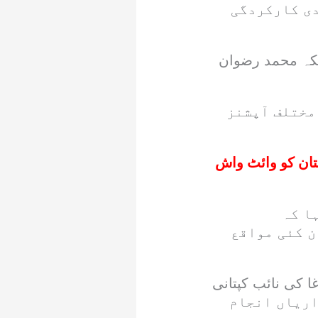
دی کارکردگی
بکہ محمد رضوان
مختلف آپشنز
ان کو وائٹ واش
ا کہ
ن کئی مواقع
ا کی نائب کپتانی
 سیریز سے یہ ذمہ داریاں انجام