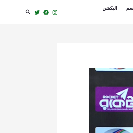
سم
الیکشن
Search