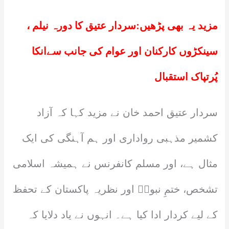
مزید یہ بھی پڑھیں:
سردار عتیق کا دورہ نیلم ،
سینکڑوں کارکنان اور عوام کی جانب سےانکا
پُرتپاک استقبال
سردار عتیق احمد خان نے مزید کہا کہ آزاد
کشمیر مذہبی رواداری اور ہم آہنگی کی ایک
مثال ہے، اور مسلم کانفرنس نے ہمیشہ اسلامی
تشخص، ختمِ نبوتؐ اور نظریہ پاکستان کے تحفظ
کے لیے کردار ادا کیا ہے۔ انہوں نے یاد دلایا کہ