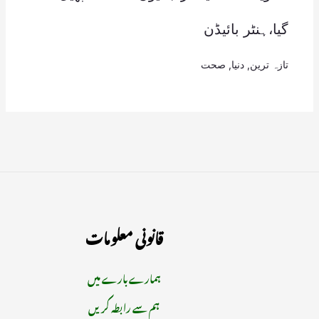
گیا،ہنٹر بائیڈن
تازہ ترین
,
دنیا
,
صحت
قانونی معلومات
ہمارے بارے میں
ہم سے رابطہ کریں