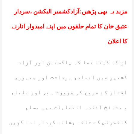
مزید یہ بھی پڑھیں:
آزادکشمیر الیکشن ،سردار
عتیق خان کا تمام حلقوں میں اپنے امیدوار اتارنے
کا اعلان
ان کا کہنا تھا کہ پاکستان اور آزاد
کشمیر میں اتحاد، برداشت اور جمہوری
اقدار کے فروغ کی ضرورت ہے، اور علماء
و مشائخ آئندہ انتخابات میں مسلم
کانفرنس کے شانہ بشانہ کردار ادا کریں