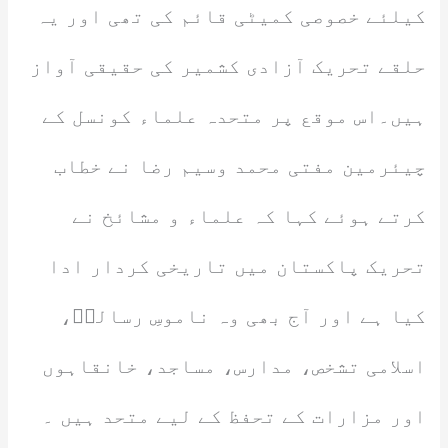
کیلئے خصوصی کمیٹی قائم کی تھی اور یہ
حلقے تحریک آزادی کشمیر کی حقیقی آواز
ہیں۔اس موقع پر متحدہ علماء کونسل کے
چیئرمین مفتی محمد وسیم رضا نے خطاب
کرتے ہوئے کہا کہ علماء و مشائخ نے
تحریک پاکستان میں تاریخی کردار ادا
کیا ہے اور آج بھی وہ ناموسِ رسالتؐ،
اسلامی تشخص، مدارس، مساجد، خانقاہوں
اور مزارات کے تحفظ کے لیے متحد ہیں ۔