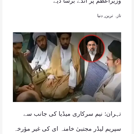
وزیراعظم پر انڈے برسا دیے
تازہ ترین
,
دنیا
تہران: نیم سرکاری میڈیا کی جانب سے
سپریم لیڈر مجتبیٰ خامنہ ای کی غیر مؤرخہ