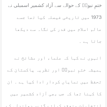
ختمِ نبوتؐ کے حوالے سے آزاد کشمیر اسمبلی نے
1973 میں تاریخی فیصلہ کیا تھا جسے
عالم اسلام میں قدر کی نگاہ سے دیکھا
جاتا ہے ۔
انہوں نے کہا کہ علماء اور مشائخ نے
ہمیشہ ختمِ نبوتؐ اور نظریہ پاکستان کے
تحفظ میں نمایاں کردار ادا کیا ہے ۔ ان
کا کہنا تھا کہ جب بھی آزاد کشمیر میں
انتخابات منعقد کرائے گئے، دھاندلی کے