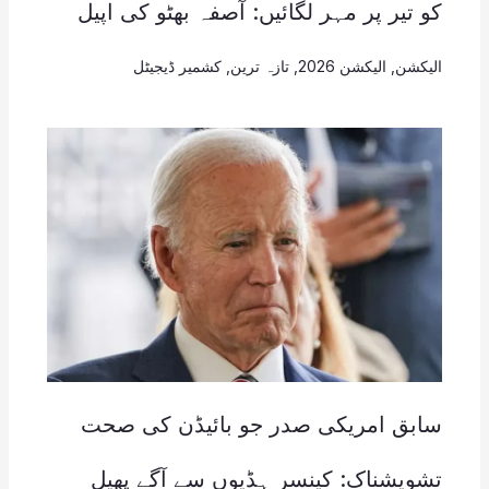
کو تیر پر مہر لگائیں: آصفہ بھٹو کی اپیل
الیکشن
,
الیکشن 2026
,
تازہ ترین
,
کشمیر ڈیجیٹل
سابق امریکی صدر جو بائیڈن کی صحت
تشویشناک: کینسر ہڈیوں سے آگے پھیل