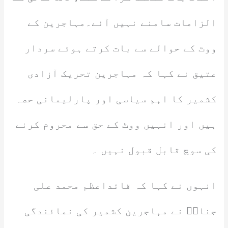
الزامات سامنے نہیں آئے۔مہاجرین کے
ووٹ کے حوالے سے بات کرتے ہوئے سردار
عتیق نے کہا کہ مہاجرین تحریک آزادی
کشمیر کا اہم سیاسی اور پارلیمانی حصہ
ہیں اور انہیں ووٹ کے حق سے محروم کرنے
کی سوچ قابل قبول نہیں ۔
انہوں نے کہا کہ قائداعظم محمد علی
جناحؒ نے مہاجرین کشمیر کی نمائندگی