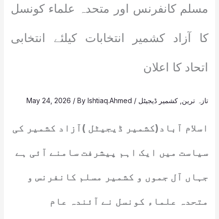
مسلم کانفرنس اور متحدہ علماء کونسل
کا آزاد کشمیر انتخابات کیلئے انتخابی
اتحاد کا اعلان
تازہ ترین
,
کشمیر ڈیجیٹل
/
Ishtiaq.Ahmed
/ By
May 24, 2026
اسلام آباد(کشمیر ڈیجیٹل )آزاد کشمیر کی
سیاست میں ایک اہم پیشرفت سامنے آئی ہے
جہاں آل جموں و کشمیر مسلم کانفرنس و
متحدہ علماء کونسل نے آئندہ عام