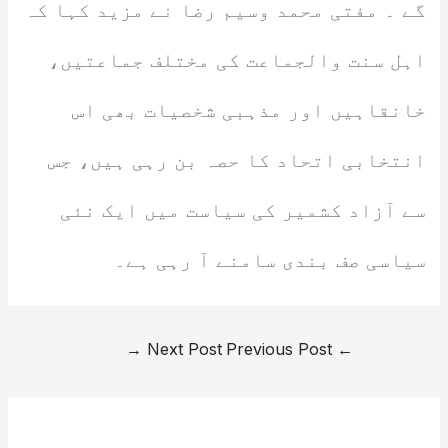
گے ۔ مفتی محمد وسیم رضا نے مزید کہا کہ
اہل سنت والجماعت کی مختلف جماعتیں،
خانقاہیں اور مذہبی شخصیات بھی اس
انتخابی اتحاد کا حصہ بن رہی ہیں، جس
سے آزاد کشمیر کی سیاست میں ایک نئی
سیاسی صف بندی سامنے آ رہی ہے۔
→
Next Post
Previous Post
←