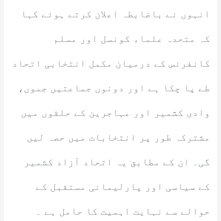
انہوں نے باضابطہ اعلان کرتے ہوئے کہا
کہ متحدہ علماء کونسل اور مسلم
کانفرنس کے درمیان مکمل انتخابی اتحاد
طے پا چکا ہے اور دونوں جماعتیں جموں،
وادی کشمیر اور مہاجرین کے حلقوں میں
مشترکہ طور پر انتخابات میں حصہ لیں
گی۔ ان کے مطابق یہ اتحاد آزاد کشمیر
کے سیاسی اور پارلیمانی مستقبل کے
حوالے سے نہایت اہمیت کا حامل ہے ۔