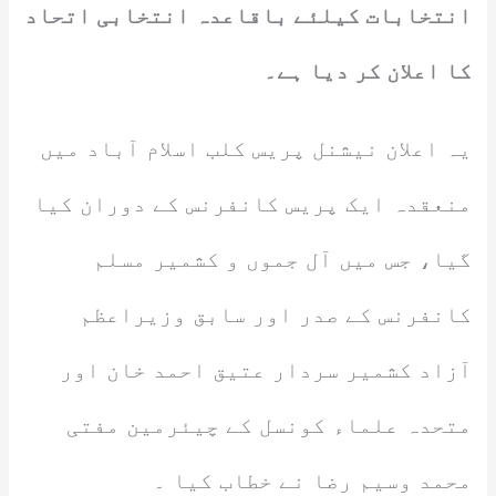
انتخابات کیلئے باقاعدہ انتخابی اتحاد
کا اعلان کر دیا ہے۔
یہ اعلان نیشنل پریس کلب اسلام آباد میں
منعقدہ ایک پریس کانفرنس کے دوران کیا
گیا، جس میں آل جموں و کشمیر مسلم
کانفرنس کے صدر اور سابق وزیراعظم
آزاد کشمیر سردار عتیق احمد خان اور
متحدہ علماء کونسل کے چیئرمین مفتی
محمد وسیم رضا نے خطاب کیا ۔