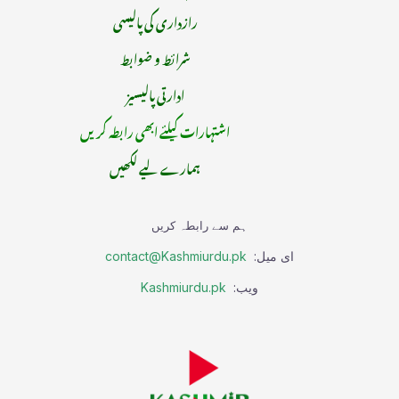
رازداری کی پالیسی
شرائط و ضوابط
ادارتی پالیسیز
اشتہارات کیلئے ابھی رابطہ کریں
ہمارے لیے لکھیں
ہم سے رابطہ کریں
ای میل:
contact@Kashmiurdu.pk
ویب:
Kashmiurdu.pk