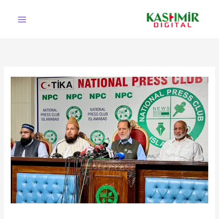
Ski
t
conten