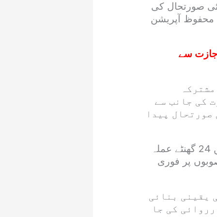
ائی صورتحال کی
 محفوظ آپریشن
 اجازت سے
مشترکہ
ت کی جانب سے
 صورتحال پیدا
پی ڈی ایم اے نے ہدایت کی ہے کہ ضلعی ایمرجنسی آپریشن سینٹرز میں 24 گھنٹے عملہ
صوبوں پر فوری
 یقینی بنائی
رروائی کی جا