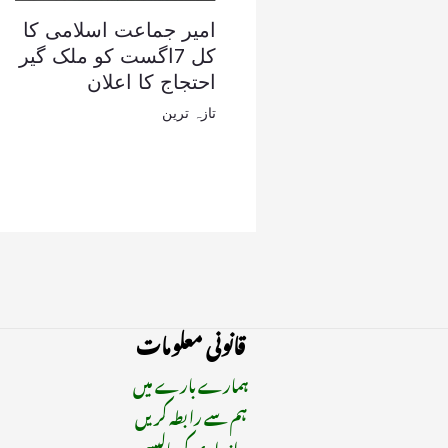
امیر جماعت اسلامی کا
کل 7اگست کو ملک گیر
احتجاج کا اعلان
تازہ ترین
قانونی معلومات
ہمارے بارے میں
ہم سے رابطہ کریں
رازداری کی پالیسی