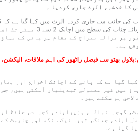
ی کا خدشہ، الرٹ جاری کردیا ۔
اب کی جانب سے جاری کردہ الرٹ میں کہا گیا ہے کہ ڈ
اخراج کے باعث دریائے چناب کی سطح میں
ور پر مرالہ بیراج کے مقام پر پانی کے بہاؤ
قع ہے۔
:
بلاول بھٹو سے فیصل راٹھور کی اہم ملاقات، الیکشن، 
کہا گیا ہے کہ پانی کے اچانک اخراج اور بھار
ؤ میں غیر معمولی تبدیلیاں آسکتی ہیں، جس 
 لاحق ہو سکتے ہیں۔
ٹ، گوجرانوالہ، وزیرآباد، گجرات، حافظ آبا
صل آباد، جھنگ، ٹوبہ ٹیک سنگھ اور چنیوٹ کے
یا گیا ہے۔