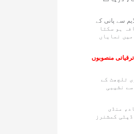
یم سے پانی کے
 اچانک 2 سے 3 میٹر تک اضافہ ہو سکتا
 میں نمایاں
ترقیاتی منصوبوں
ی تلچھٹ کے
سے نشیبی
د، منڈی
 ڈپٹی کمشنرز