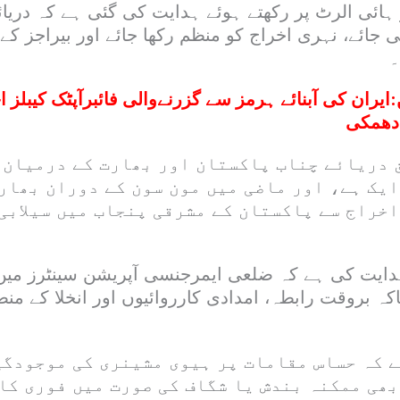
 ہائی الرٹ پر رکھتے ہوئے ہدایت کی گئی ہے کہ دری
جائے، نہری اخراج کو منظم رکھا جائے اور بیراجز کے
۔
:
ایران کی آبنائے ہرمز سے گزرنےوالی فائبرآپٹک کیبلز
دھمکی
 دریائے چناب پاکستان اور بھارت کے درمیان 
ایک ہے، اور ماضی میں مون سون کے دوران بھار
اخراج سے پاکستان کے مشرقی پنجاب میں سیلابی
تاکہ بروقت رابطہ، امدادی کارروائیوں اور انخلا کے من
ے کہ حساس مقامات پر ہیوی مشینری کی موجودگی
بھی ممکنہ بندش یا شگاف کی صورت میں فوری کا