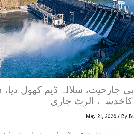
بی جارحیت، سلالہ ڈیم کھول دیا، د
کاخدشہ، الرٹ جاری
May 21, 2026
/ By
Bu
ر پھر آبی جارحیت، سلالہ ڈیم سے پانی چھوڑ د