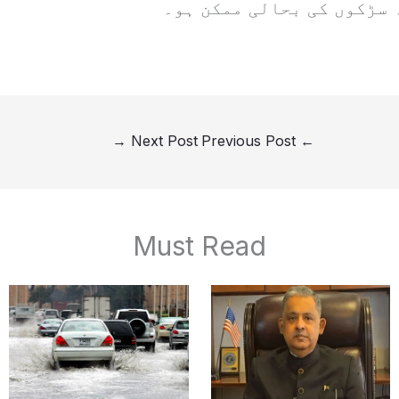
 سڑکوں کی بحالی ممکن ہو۔
→
Next Post
Previous Post
←
Must Read