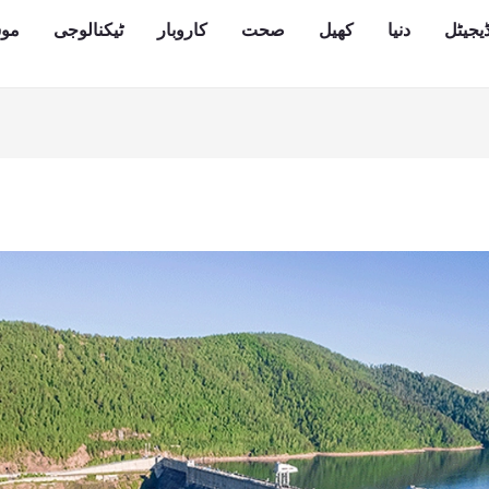
یجیٹل
دنیا
کھیل
صحت
کاروبار
ٹیکنالوجی
مو