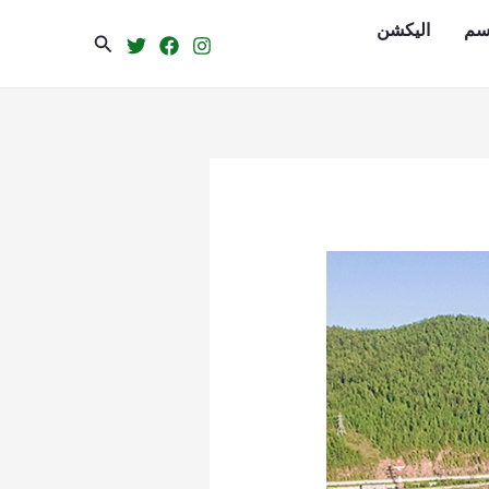
سم
الیکشن
Search