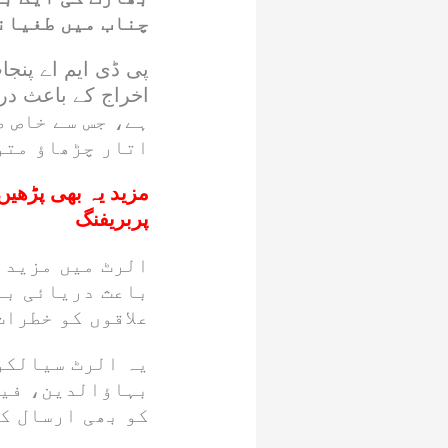
چناب میں طغیان
پی ڈی ایم اے پنج
ہے، جس سے خاص ط
اتار چڑھاؤ متو
مزید یہ بھی پڑھیں
پربریفنگ
الرٹ میں مزید 
باعث دریائی بہا
علاقوں کو خطرات
یہ الرٹ سیالکو
بہاؤالدین، فی
کو بھی ارسال ک