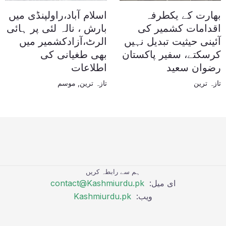
بھارت کے یکطرفہ
اسلام آباد،راولپنڈی میں
اقدامات کشمیر کی
بارش ، نالہ لئی پر ہائی
آئینی حیثیت تبدیل نہیں
الرٹ،آزادکشمیر میں
کرسکتے، سفیر پاکستان
بھی طغیانی کی
رضوان سعید
اطلاعات
تازہ ترین
تازہ ترین
,
موسم
ہم سے رابطہ کریں
ای میل:
contact@Kashmiurdu.pk
ویب:
Kashmiurdu.pk