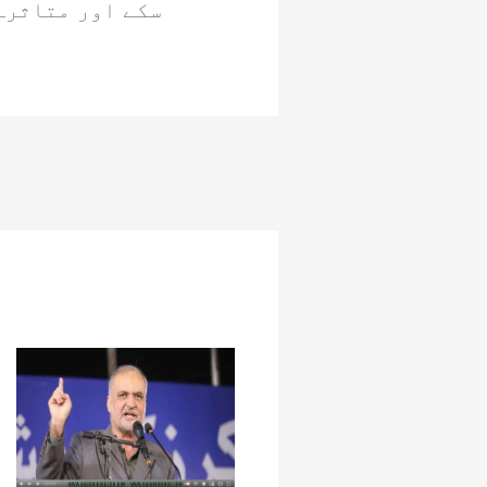
سکے اور متاثرہ