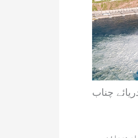
ریائے چناب
یا، دریائے