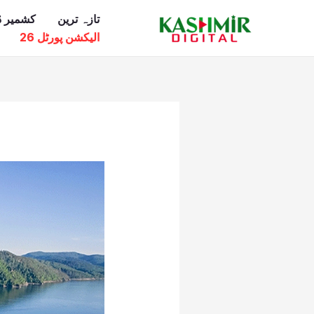
Ski
تازہ ترین
کشمیر ڈ
t
الیکشن پورٹل 26
conten