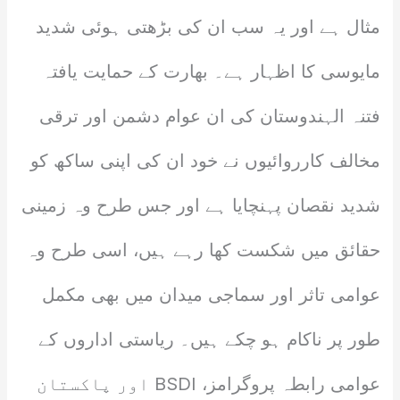
مثال ہے اور یہ سب ان کی بڑھتی ہوئی شدید
مایوسی کا اظہار ہے۔ بھارت کے حمایت یافتہ
فتنہ الہندوستان کی ان عوام دشمن اور ترقی
مخالف کارروائیوں نے خود ان کی اپنی ساکھ کو
شدید نقصان پہنچایا ہے اور جس طرح وہ زمینی
حقائق میں شکست کھا رہے ہیں، اسی طرح وہ
عوامی تاثر اور سماجی میدان میں بھی مکمل
طور پر ناکام ہو چکے ہیں۔ ریاستی اداروں کے
عوامی رابطہ پروگرامز، BSDI اور پاکستان