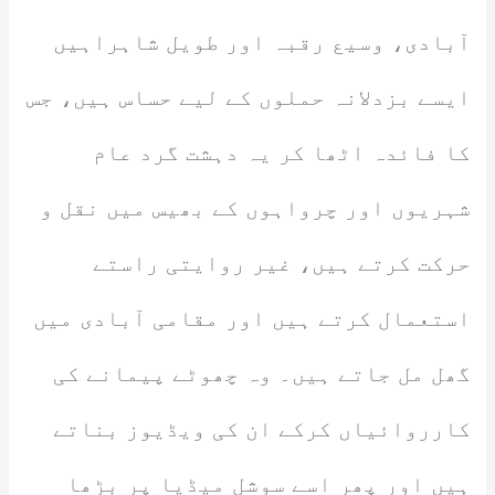
آبادی، وسیع رقبہ اور طویل شاہراہیں
ایسے بزدلانہ حملوں کے لیے حساس ہیں، جس
کا فائدہ اٹھا کر یہ دہشت گرد عام
شہریوں اور چرواہوں کے بھیس میں نقل و
حرکت کرتے ہیں، غیر روایتی راستے
استعمال کرتے ہیں اور مقامی آبادی میں
گھل مل جاتے ہیں۔ وہ چھوٹے پیمانے کی
کارروائیاں کرکے ان کی ویڈیوز بناتے
ہیں اور پھر اسے سوشل میڈیا پر بڑھا