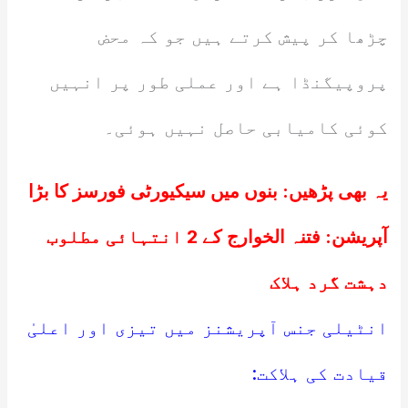
چڑھا کر پیش کرتے ہیں جو کہ محض
پروپیگنڈا ہے اور عملی طور پر انہیں
کوئی کامیابی حاصل نہیں ہوئی۔
یہ بھی پڑھیں:
بنوں میں سیکیورٹی فورسز کا بڑا
آپریشن: فتنہ الخوارج کے 2 انتہائی مطلوب
دہشت گرد ہلاک
انٹیلی جنس آپریشنز میں تیزی اور اعلیٰ
قیادت کی ہلاکت: