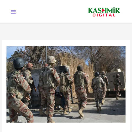
Ski
t
conten