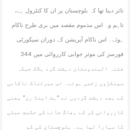
تاثر دینا تھا کہ بلوچستان پر ان کا کنٹرول ہے،
تاہم وہ اس مذموم مقصد میں بری طرح ناکام
ہوئے۔ اس ناکام آپریشن کے دوران سیکورٹی
فورسز کی موثر جوابی کارروائی میں 344
فتنہ الہندوستان دہشت گرد ہلاک جبکہ
سینکڑوں زخمی ہوئے۔ اس عبرتناک ناکامی
کے بعد دہشت گردوں نے “ہٹ اینڈ رن” یعنی
کارروائی کر کے بھاگ جانے کی حکمتِ عملی
کا سہارا لیا ہے۔ بلوچستان کی کم