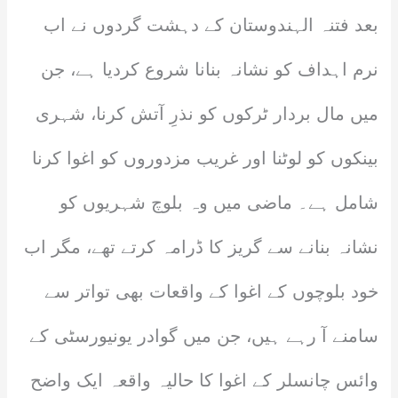
بعد فتنہ الہندوستان کے دہشت گردوں نے اب
نرم اہداف کو نشانہ بنانا شروع کردیا ہے، جن
میں مال بردار ٹرکوں کو نذرِ آتش کرنا، شہری
بینکوں کو لوٹنا اور غریب مزدوروں کو اغوا کرنا
شامل ہے۔ ماضی میں وہ بلوچ شہریوں کو
نشانہ بنانے سے گریز کا ڈرامہ کرتے تھے، مگر اب
خود بلوچوں کے اغوا کے واقعات بھی تواتر سے
سامنے آ رہے ہیں، جن میں گوادر یونیورسٹی کے
وائس چانسلر کے اغوا کا حالیہ واقعہ ایک واضح