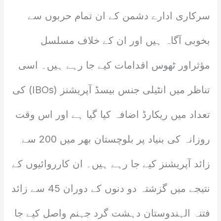
سرکاری ادارے دشمن کے ان تمام حربوں سے
بخوبی آگاہ ہیں اور ان کے خلاف مسلسل
مؤثراور ٹھوس اقدامات کیے جا رہے ہیں۔ اسی
تناظر میں انٹیلی جنس بیسڈ آپریشنز (IBOs) کی
تعداد میں ریکارڈ اضافہ کیا گیا ہے اور اس وقت
روزانہ کی بنیاد پر بلوچستان بھر میں 200 سے
زائد آپریشنز کیے جا رہے ہیں۔ ان کارروائیوں کے
نتیجے میں گزشتہ دو دنوں کے دوران 45 سے زائد
فتنہ الہندوستان دہشت گرد جہنم واصل کیے جا