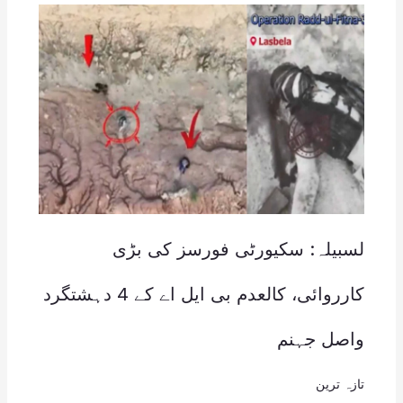
لسبیلہ: سکیورٹی فورسز کی بڑی
کارروائی، کالعدم بی ایل اے کے 4 دہشتگرد
واصل جہنم
تازہ ترین