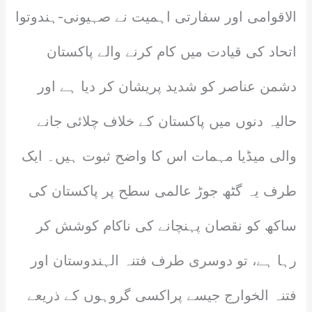
الاقوامی اور سفارتی اہمیت نے صہیونی-ہندوتوا
اتحاد کی قیادت میں کام کرنے والے پاکستان
دشمن عناصر کو شدید پریشان کر دیا ہے اور
حالیہ دنوں میں پاکستان کے خلاف چلائی جانے
والی میڈیا مہمات اس کا واضح ثبوت ہیں۔ ایک
طرف یہ گٹھ جوڑ عالمی سطح پر پاکستان کی
ساکھ کو نقصان پہنچانے کی ناکام کوشش کر
رہا ہے، تو دوسری طرف فتنہ الہندوستان اور
فتنہ الخوارج جیسے پراکسی گروہوں کے ذریعے