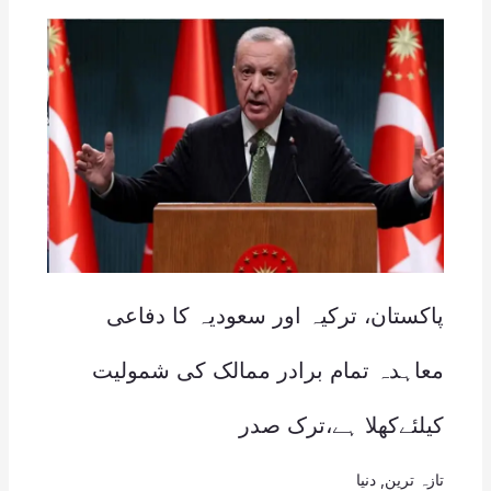
پاکستان، ترکیہ اور سعودیہ کا دفاعی
معاہدہ تمام برادر ممالک کی شمولیت
کیلئےکھلا ہے،ترک صدر
تازہ ترین
,
دنیا