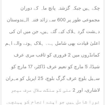
چکے ہیں جبکہ گزشتہ پانچ ماہ کے دوران
مجموعی طور پر 600 سے زائد فتنہ الہندوستان
دہشت گرد ہلاک کیے گئے ہیں، جن میں ان کی
اعلیٰ قیادت بھی شامل ہے۔ ہلاک ہونے والے اہم
کمانڈروں میں 2 فروری کو ثاقب مری عرف
شیڈا، 5 مارچ کو نعیم عرف ڈاکٹر، 17 مارچ کو
سہیل بلوچ عرف گرگ بلوچ، 25 اپریل کو مہران
لاشاری، اور 2 مئی کو سنگت سلال عرف میجر
نورا شامل ہیں جو اپنے انجام کو پہنچے۔