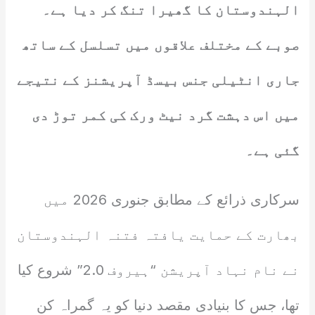
الہندوستان کا گھیرا تنگ کر دیا ہے۔
صوبے کے مختلف علاقوں میں تسلسل کے ساتھ
جاری انٹیلی جنس بیسڈ آپریشنز کے نتیجے
میں اس دہشت گرد نیٹ ورک کی کمر توڑ دی
گئی ہے۔
سرکاری ذرائع کے مطابق جنوری 2026 میں
بھارت کے حمایت یافتہ فتنہ الہندوستان
نے نام نہاد آپریشن “ہیروف 2.0” شروع کیا
تھا، جس کا بنیادی مقصد دنیا کو یہ گمراہ کن