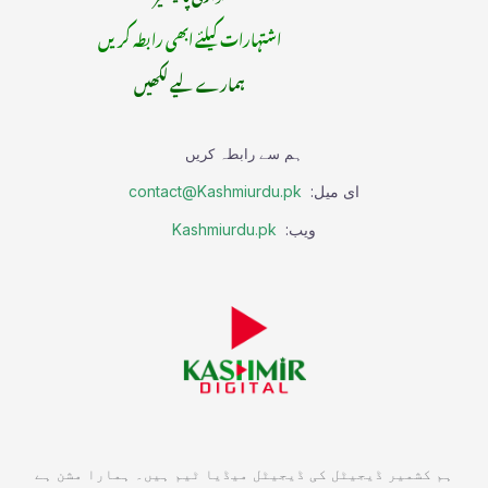
اشتہارات کیلئے ابھی رابطہ کریں
ہمارے لیے لکھیں
ہم سے رابطہ کریں
ای میل:
contact@Kashmiurdu.pk
ویب:
Kashmiurdu.pk
ہم کشمیر ڈیجیٹل کی ڈیجیٹل میڈیا ٹیم ہیں۔ ہمارا مشن ہے