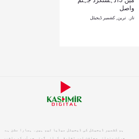
میں 15دہشتگرد جہنم
واصل
تازہ ترین
,
کشمیر ڈیجیٹل
ہم کشمیر ڈیجیٹل کی ڈیجیٹل میڈیا ٹیم ہیں۔ ہمارا مشن ہے
جرات مندانہ صحافت اور تخلیقی کہانی گوئی جو آپ کو باخبر