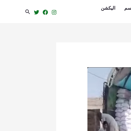
سم
الیکشن
Search