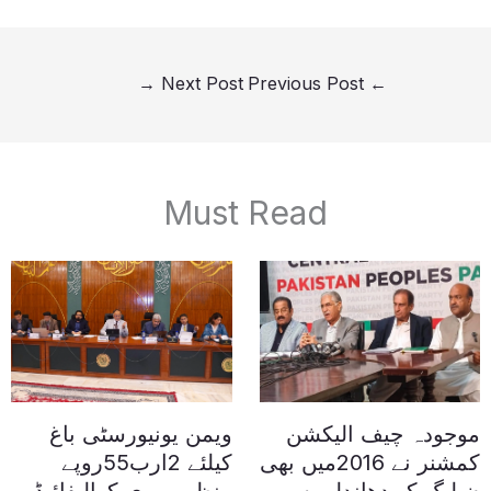
→
Next Post
Previous Post
←
Must Read
موجودہ چیف الیکشن
ویمن یونیورسٹی باغ
کمشنر نے 2016میں بھی
کیلئے 2ارب55روپے