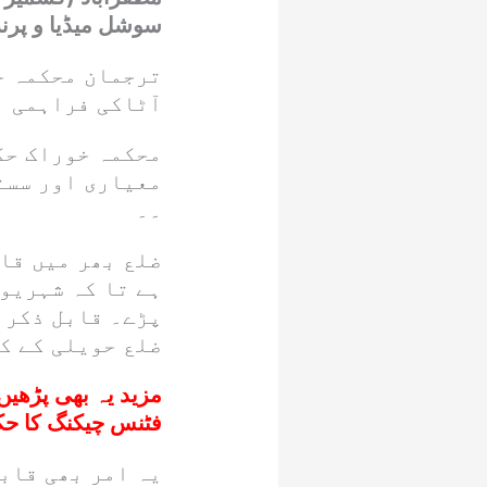
سوشل میڈیا و پرن
ترجمان محکمہ خو
آٹاکی فراہمی ا
محکمہ خوراک حک
معیاری اور سستا
۔۔
ضلع بھر میں قائ
ہے تا کہ شہریو
پڑے۔ قابل ذکر ب
ضلع حویلی کے کو
مزید یہ بھی پڑھیں
فٹنس چیکنگ کا حک
یہ امر بھی قابل