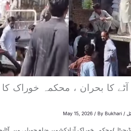
آٹے کا بحران ، محکمہ خوراک کا
ل
/
Bukhari
/ By
May 15, 2026
ڈیجیٹل)محکمہ خوراک آزادکشمیر ضلع حویلی میں آٹاب