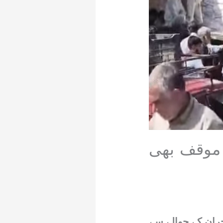
 موقف بھی
حران کے حوالے سے