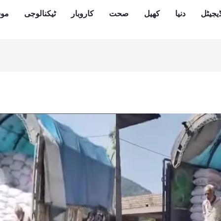
یجیٹل
دنیا
کھیل
صحت
کاروبار
ٹیکنالوجی
مو