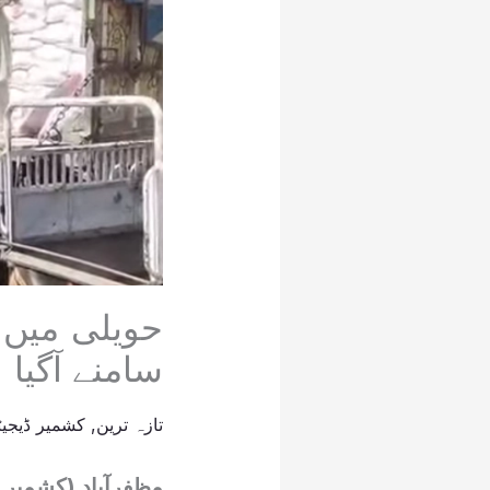
حویلی میں 
سامنے آگیا
تازہ ترین
,
کشمیر ڈیجیٹ
مظفرآباد (کشمیر 