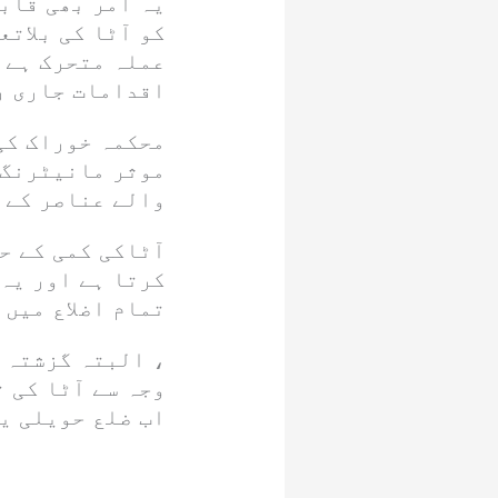
یہ امر بھی قابل
کو آٹا کی بلات
عملہ متحرک ہے 
اقدامات جاری ر
محکمہ خوراک کی 
موثر مانیٹرنگ 
والے عناصر کے خ
آٹاکی کمی کے ح
کرتا ہے اور یہ 
تمام اضلاع میں 
، البتہ گزشتہ م
وجہ سے آٹا کی 
اب ضلع حویلی یا