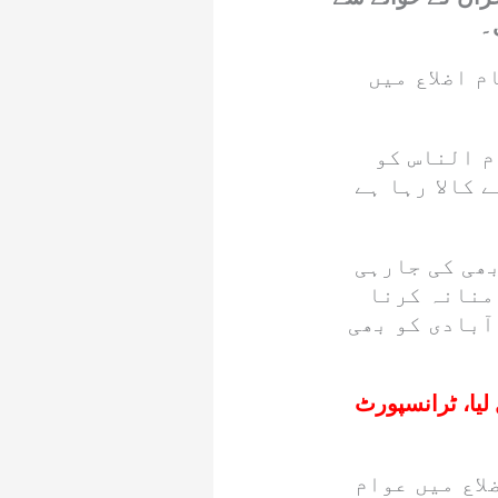
۔
 اضلاع میں
م الناس کو
 کالا رہا ہے
بھی کی جارہی
منانہ کرنا
ٓبادی کو بھی
یا، ٹرانسپورٹ
لاع میں عوام