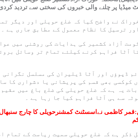
ٹ میڈیا پر چلنے والی خبروں کی سختی سے تردید کردی
راک نے واضح کیا کہ ضلع حویلی اور دیگر تمام
ور ترسیل کا نظام معمول کے مطابق جاری ہے ۔
ومت آزاد کشمیر کی ہدایات کی روشنی میں عوا
 آٹا فراہم کرنے کیلئے تمام تر وسائل بروئے
م ڈپوؤں اور آٹا ڈیلیران کی مسلسل نگرانی 
ں کوکسی بھی قسم کی پریشانی یا دشواری کا سا
ات یہ ہے کہ ضلع حویلی کی ضلع باغ میں مقیم ا
ٹہ سے ہی آٹا فراہم کیا جا رہا ہے ۔
:
قمر کاظمی نےاسسٹنٹ کمشنرحویلی کا چارج سنبھال ل
م
 ذکر ہے کہ ضلع حویلی سمیت ریاست کے تمام اض