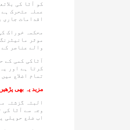
کو آٹا کی بلات
عملہ متحرک ہے 
اقدامات جاری ر
محکمہ خوراک کی 
موثر مانیٹرنگ 
والے عناصر کے خ
آٹاکی کمی کے ح
کرتا ہے اور یہ 
تمام اضلاع میں 
مزید یہ بھی پڑھیں
البتہ گزشتہ ماہ
وجہ سے آٹا کی 
اب ضلع حویلی یا