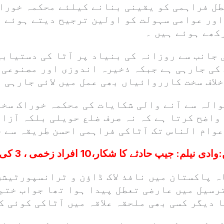
عطل فراہمی کو یقینی بنانے کیلئے محکمہ خورا
اور عوامی سہولت کو اولین ترجیح دیتے ہوئے ہ
کھے ہوئے ہیں ۔
جانب سے روزانہ کی بنیاد پر آٹا کی دستیابی
کی جارہی ہے جبکہ ذخیرہ اندوزی اور مصنوعی 
لاف سخت کارروائیاں بھی عمل میں لائی جارہی 
والہ سے آنے والی شکایات کی محکمہ خوراک سخ
واضح کرتا ہے کہ نہ صرف ضلع حویلی بلکہ آزاد
عوام الناس تک آٹاکی فراہمی احسن طریقہ سے 
:
وادی نیلم: جیپ حادثے کا شکار،10 افراد زخمی ، 3 کی حالت تشویشناک
 پاکستان میں نافذ لاک ڈاؤن و ٹرانسپورٹیشن
ترسیل میں عارضی تعطل پیدا ہوا تھا جواب ختم
 دیگر کسی بھی ملحقہ علاقہ میں آٹاکی کوئی ک