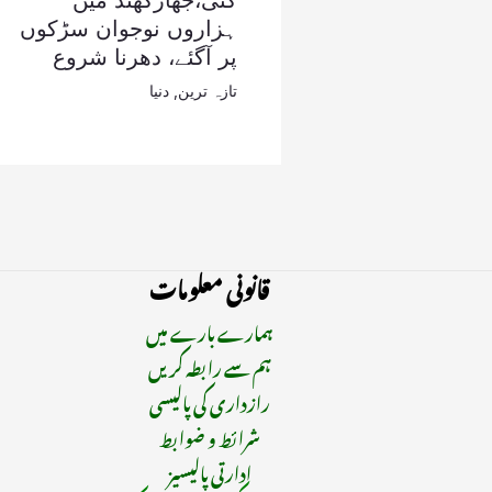
گئی،جھارکھنڈ میں
ہزاروں نوجوان سڑکوں
پر آگئے، دھرنا شروع
تازہ ترین
,
دنیا
قانونی معلومات
ہمارے بارے میں
ہم سے رابطہ کریں
رازداری کی پالیسی
شرائط و ضوابط
ادارتی پالیسیز