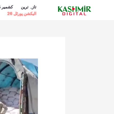
Ski
تازہ ترین
کشمیر ڈ
t
الیکشن پورٹل 26
conten