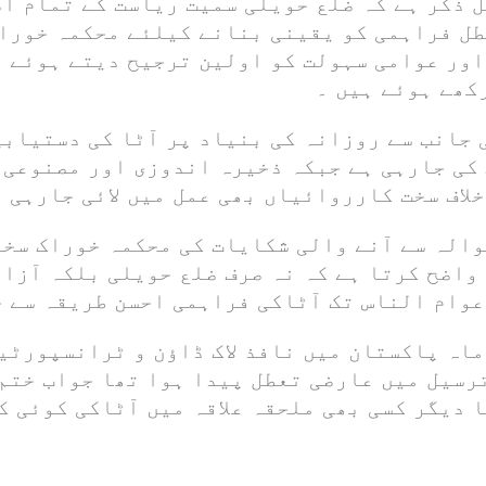
 ذکر ہے کہ ضلع حویلی سمیت ریاست کے تمام اض
عطل فراہمی کو یقینی بنانے کیلئے محکمہ خورا
اور عوامی سہولت کو اولین ترجیح دیتے ہوئے ہ
کھے ہوئے ہیں ۔
جانب سے روزانہ کی بنیاد پر آٹا کی دستیابی
کی جارہی ہے جبکہ ذخیرہ اندوزی اور مصنوعی 
لاف سخت کارروائیاں بھی عمل میں لائی جارہی 
والہ سے آنے والی شکایات کی محکمہ خوراک سخ
واضح کرتا ہے کہ نہ صرف ضلع حویلی بلکہ آزاد
عوام الناس تک آٹاکی فراہمی احسن طریقہ سے 
اہ پاکستان میں نافذ لاک ڈاؤن و ٹرانسپورٹی
ترسیل میں عارضی تعطل پیدا ہوا تھا جواب ختم
 دیگر کسی بھی ملحقہ علاقہ میں آٹاکی کوئی ک