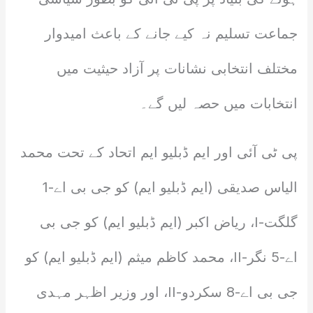
جماعت تسلیم نہ کیے جانے کے باعث امیدوار
مختلف انتخابی نشانات پر آزاد حیثیت میں
انتخابات میں حصہ لیں گے۔
پی ٹی آئی اور ایم ڈبلیو ایم اتحاد کے تحت محمد
الیاس صدیقی (ایم ڈبلیو ایم) کو جی بی اے-1
گلگت-I، ریاض اکبر (ایم ڈبلیو ایم) کو جی بی
اے-5 نگر-II، محمد کاظم میثم (ایم ڈبلیو ایم) کو
جی بی اے-8 سکردو-II، اور وزیر اظہر مہدی