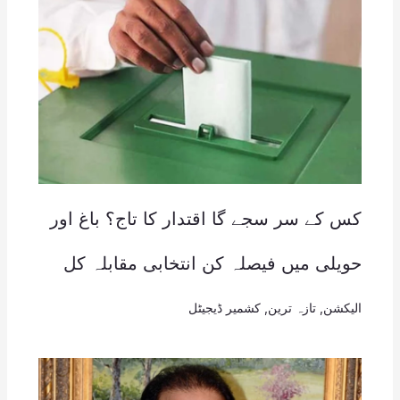
کس کے سر سجے گا اقتدار کا تاج؟ باغ اور
حویلی میں فیصلہ کن انتخابی مقابلہ کل
الیکشن
,
تازہ ترین
,
کشمیر ڈیجیٹل