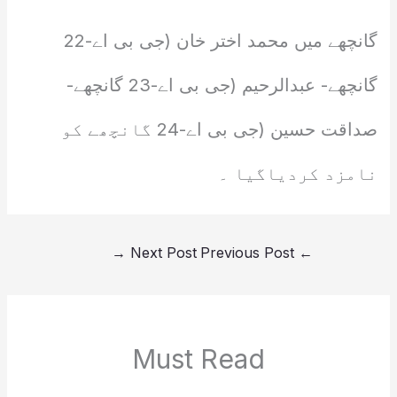
گانچھے میں محمد اختر خان (جی بی اے-22
گانچھے- عبدالرحیم (جی بی اے-23 گانچھے-
صداقت حسین (جی بی اے-24 گانچھے کو
نامزد کردیاگیا ۔
→
Next Post
Previous Post
←
Must Read