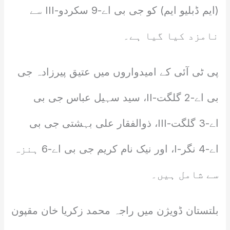
(ایم ڈبلیو ایم) کو جی بی اے-9 سکردو-III سے
نامزد کیا گیا ہے۔
پی ٹی آئی کے امیدواروں میں عتیق پیرزادہ جی
بی اے-2 گلگت-II، سید سہیل عباس جی بی
اے-3 گلگت-III، ذوالفقار علی بہشتی جی بی
اے-4 نگر-I، اور نیک نام کریم جی بی اے-6 ہنزہ
سے شامل ہیں۔
بلتستان ڈویژن میں راجہ محمد زکریا خان مقپون