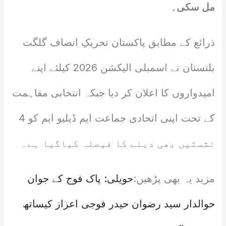
مل سکی۔
ذرائع کے مطابق پاکستان تحریکِ انصاف گلگت
بلتستان نے اسمبلی الیکشن 2026 کیلئے اپنے
امیدواروں کا اعلان کر دیا جبکہ انتخابی مفاہمت
کے تحت اپنی اتحادی جماعت ایم ڈیلیو ایم کو 4
نشستیں بھی دینے کا فیصلہ کیاگیا ہے۔
مزید یہ بھی پڑھیں:
حویلی: پاک فوج کے جوان
حوالدار سید رضوان حیدر فوجی اعزاز کیساتھ