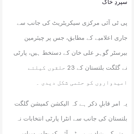
سپردِ خاک
پی ٹی آئی مرکزی سیکریٹریٹ کی جانب سے
جاری اعلامیے کے مطابق، جس پر چیئرمین
بیرسٹر گوہر علی خان کے دستخط ہیں، پارٹی
نے گلگت بلتستان کے 23 حلقوں کیلئے
امیدواروں کو حتمی شکل دیدی ۔
یہ امر قابلِ ذکر ہے کہ الیکشن کمیشن گلگت
بلتستان کی جانب سے انٹرا پارٹی انتخابات نہ
ہونے کی بنیاد پر پی ٹی آئی کو بطور سیاسی