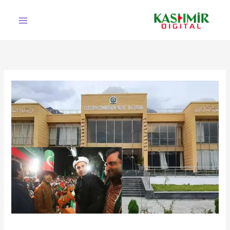
Ski
t
conten