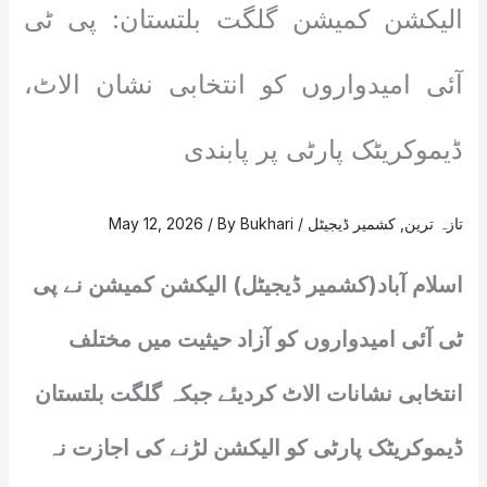
الیکشن کمیشن گلگت بلتستان: پی ٹی
آئی امیدواروں کو انتخابی نشان الاٹ،
ڈیموکریٹک پارٹی پر پابندی
تازہ ترین
,
کشمیر ڈیجیٹل
/
Bukhari
/ By
May 12, 2026
اسلام آباد(کشمیر ڈیجیٹل) الیکشن کمیشن نے پی
ٹی آئی امیدواروں کو آزاد حیثیت میں مختلف
انتخابی نشانات الاٹ کردیئے جبکہ گلگت بلتستان
ڈیموکریٹک پارٹی کو الیکشن لڑنے کی اجازت نہ