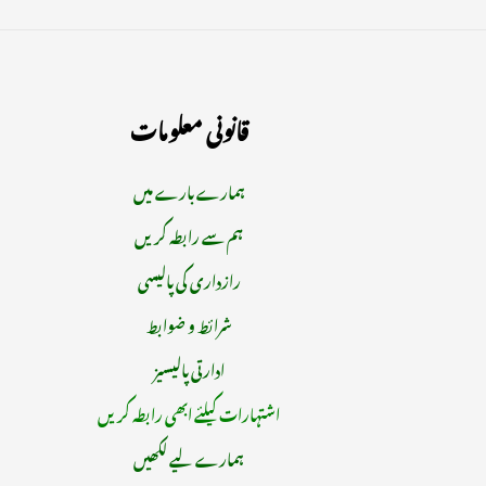
قانونی معلومات
ہمارے بارے میں
ہم سے رابطہ کریں
رازداری کی پالیسی
شرائط و ضوابط
ادارتی پالیسیز
اشتہارات کیلئے ابھی رابطہ کریں
ہمارے لیے لکھیں