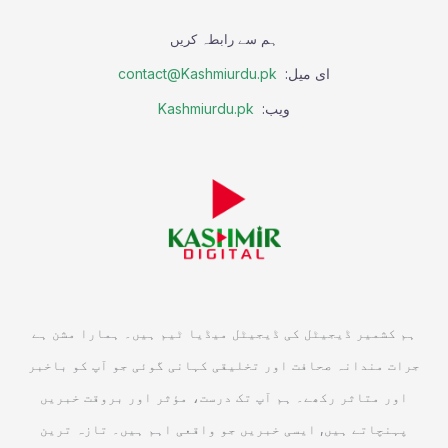
ہم سے رابطہ کریں
ای میل:
contact@Kashmiurdu.pk
ویب:
Kashmiurdu.pk
ہم کشمیر ڈیجیٹل کی ڈیجیٹل میڈیا ٹیم ہیں۔ ہمارا مشن ہے
جرات مندانہ صحافت اور تخلیقی کہانی گوئی جو آپ کو باخبر
اور متاثر رکھے۔ ہم آپ تک درست، مؤثر اور بروقت خبریں
پہنچاتے ہیں, ایسی خبریں جو واقعی اہم ہیں۔ تازہ ترین