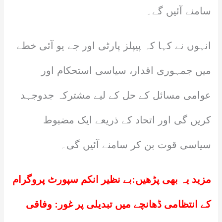
سامنے آئیں گے۔
انہوں نے کہا کہ پیپلز پارٹی اور جے یو آئی خطے
میں جمہوری اقدار، سیاسی استحکام اور
عوامی مسائل کے حل کے لیے مشترکہ جدوجہد
کریں گی اور اتحاد کے ذریعے ایک مضبوط
سیاسی قوت بن کر سامنے آئیں گی۔
مزید یہ بھی پڑھیں:
بے نظیر انکم سپورٹ پروگرام
کے انتظامی ڈھانچے میں تبدیلی پر غور: وفاقی