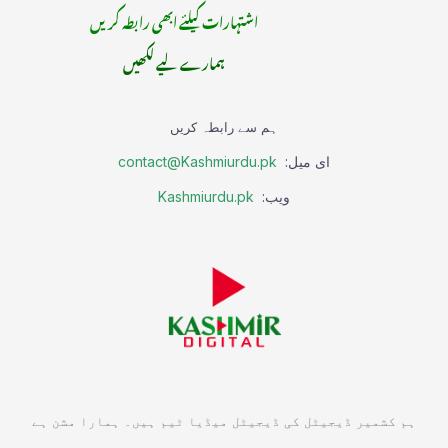
اشتہارات کیلئے ابھی رابطہ کریں
ہمارے لیے لکھیں
ہم سے رابطہ کریں
ای میل:
contact@Kashmiurdu.pk
ویب:
Kashmiurdu.pk
ہم کشمیر ڈیجیٹل کی ڈیجیٹل میڈیا ٹیم ہیں۔ ہمارا مشن ہے