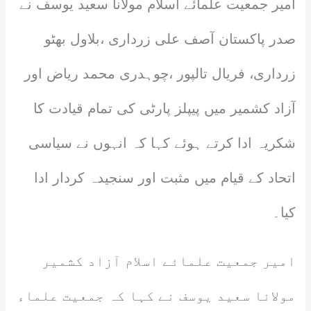
امیر جمعیت علمائے اسلام مولانا سعید یوسف نے
صدر پاکستان آصف علی زرداری ،بلاول بھٹو
زرداری، فریال تالپور ،چوہدری محمد ریاض اور
آزاد کشمیر میں پیپلز پارٹی کی تمام قیادت کا
شکریہ ادا کرتے ہوئے کہا کہ انہوں نے سیاسی
اتحاد کے قیام میں مثبت اور سنجیدہ کردار ادا
کیا۔
امیر جمعیت علمائے اسلام آزاد کشمیر
مولانا سعید یوسف نے کہا کہ جمعیت علماء