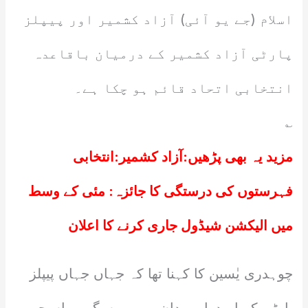
اسلام (جے یو آئی) آزاد کشمیر اور پیپلز
پارٹی آزاد کشمیر کے درمیان باقاعدہ
انتخابی اتحاد قائم ہو چکا ہے۔
؎
مزید یہ بھی پڑھیں:
آزاد کشمیر:انتخابی
فہرستوں کی درستگی کا جائزہ: مئی کے وسط
میں الیکشن شیڈول جاری کرنے کا اعلان
چوہدری یٰسین کا کہنا تھا کہ جہاں جہاں پیپلز