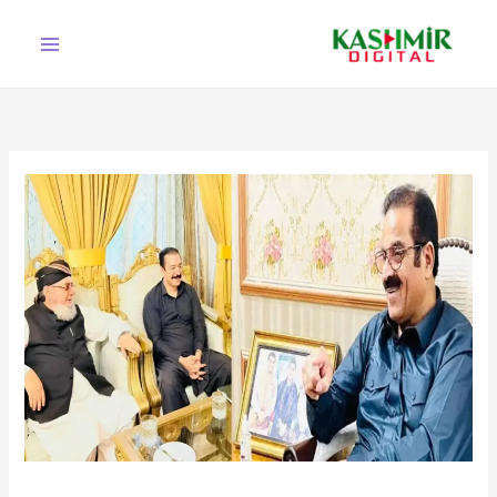
Ski
t
conten