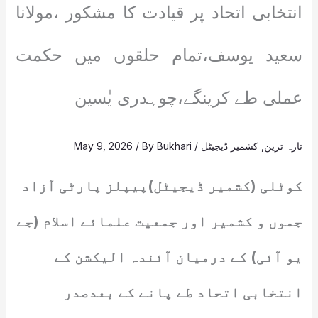
انتخابی اتحاد پر قیادت کا مشکور ،مولانا
سعید یوسف،تمام حلقوں میں حکمت
عملی طے کرینگے،چوہدری یٰسین
تازہ ترین
,
کشمیر ڈیجیٹل
/
Bukhari
/ By
May 9, 2026
کوٹلی (کشمیر ڈیجیٹل)پیپلز پارٹی آزاد
جموں و کشمیر اور جمعیت علمائے اسلام (جے
یو آئی) کے درمیان آئندہ الیکشن کے
انتخابی اتحاد طے پانے کے بعدصدر