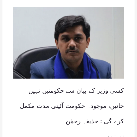
کسی وزیر کے بیان سے حکومتیں نہیں
جاتیں، موجودہ حکومت آئینی مدت مکمل
کرے گی : حذیفہ رحمٰن
تازہ ترین