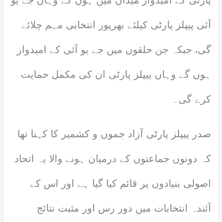
پارٹی کے امیدوار میدان میں ہوں گے وہاں جے یو
آئی پیپلز پارٹی کیلئے بھرپور انتخابی مہم چلائے
گی، جبکہ جن حلقوں میں جے یو آئی کے امیدوار
ہوں گے وہاں پیپلز پارٹی ان کی مکمل حمایت
کرے گی۔
صدر پیپلز پارٹی آزاد جموں و کشمیر کا کہنا تھا
کہ دونوں جماعتوں کے درمیان ہونے والا یہ اتحاد
اصولی بنیادوں پر قائم کیا گیا ہے اور اس کے
آئندہ انتخابات میں دور رس اور مثبت نتائج