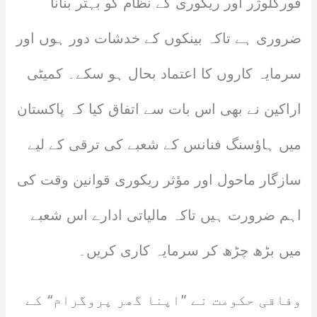
فورکلوژر اور ریکوری کے نظام کو بہتر بنانا
ضروری ہے تاکہ بینکوں کے خدشات دور ہوں اور
سرمایہ کاروں کا اعتماد بحال ہو سکے۔ کمیٹی
اراکین نے بھی اس بات سے اتفاق کیا کہ پاکستان
میں ہاؤسنگ فنانس کے شعبے کی ترقی کے لیے
سازگار ماحول اور مؤثر ریکوری قوانین وقت کی
اہم ضرورت ہیں تاکہ مالیاتی ادارے اس شعبے
میں بڑھ چڑھ کر سرمایہ کاری کریں۔
وفاقی حکومت نے ”اپنا گھر پروگرام“ کے