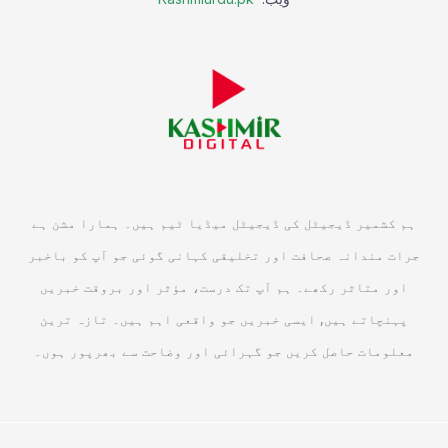
ہم کشمیر ڈیجیٹل کی ڈیجیٹل میڈیا ٹیم ہیں۔ ہمارا مشن ہے
جرات مندانہ صحافت اور تخلیقی کہانی گوئی جو آپ کو باخبر
اور متاثر رکھے۔ ہم آپ تک درست، مؤثر اور بروقت خبریں
پہنچاتے ہیں, ایسی خبریں جو واقعی اہم ہیں۔ تازہ ترین
معلومات حاصل کریں جو گہرائی اور وضاحت سے بھرپور ہوں۔