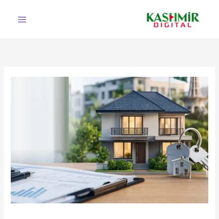
Ski
t
conten