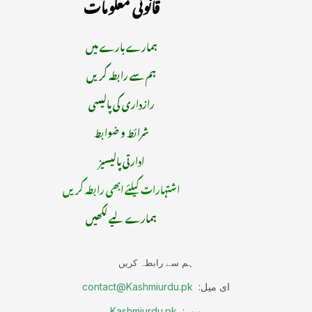
قانونی معلومات
ہمارے بارے میں
ہم سے رابطہ کریں
رازداری کی پالیسی
شرائط و ضوابط
ادارتی پالیسیز
اشتہارات کیلئے ابھی رابطہ کریں
ہمارے لیے لکھیں
ہم سے رابطہ کریں
ای میل:
contact@Kashmiurdu.pk
ویب:
Kashmiurdu.pk