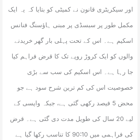
اور سیکریٹری قانون نے کمیٹی کو بتایا کہ یہ ایک
مکمل طور پر سبسڈی پر مبنی ہاؤسنگ فنانس
اسکیم ہے۔ اس کے تحت پہلی بار گھر خریدنے
والوں کو ایک کروڑ روپے تک کا قرض فراہم کیا
جا رہا ہے۔ اس اسکیم کی سب سے بڑی
خصوصیت اس کی کم ترین شرح سود ہے جو
محض 5 فیصد رکھی گئی ہے، جبکہ واپسی کے
لیے 20 سال کی طویل مدت دی گئی ہے۔ قرض
کی فراہمی میں 90:10 کا تناسب رکھا گیا ہے