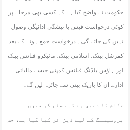
حکومت نے واضح کیا ہے کہ کسی بھی مرحلے پر
کوئی درخواست فیس یا پیشگی ادائیگی وصول
نہیں کی جائے گی۔ درخواست جمع ہونے کے بعد
کمرشل بینک، اسلامی بینک، مائیکرو فنانس بینک
اور ہاؤس بلڈنگ فنانس کمپنی جیسے مالیاتی
ادارے ان کا باریک بینی سے جائزہ لیں گے۔
حکام کا دعویٰ ہے کہ سسٹم کو فوری
پروسیسنگ کے لیے ڈیزائن کیا گیا ہے، جس