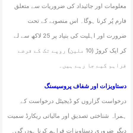
معلومات اور جائیداد کی ضروریات سے متعلق
فارم پُر کرنا ہوگا۔ اس منصوبے کے تحت
ضرورت اور اہلیت کی بنیاد پر 25 لاکھ سے لے
کر ایک کروڑ (10 ملین) روپے تک کے قرضے
فراہم کیے جا رہے ہیں۔
دستاویزات اور شفاف پروسیسنگ
درخواست گزاروں کو ڈیجیٹل درخواست کے
ہمراہ شناختی تصدیق اور مالیاتی ریکارڈ سمیت
دیگر ضروری دستاویزات فراہم کرنا ہوں گی۔