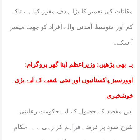
مکانات کی تعمیر کا بڑا ہدف مقرر کیا ہے تاکہ
کم اور متوسط آمدنی والے افراد کو چھت میسر
آ سکے۔
یہ بھی پڑھیں:
وزیراعظم اپنا گھر پروگرام:
اوورسیز پاکستانیوں اور نجی شعبے کے لیے بڑی
خوشخبری
اس مقصد کے حصول کے لیے حکومت رعایتی
شرح سود پر قرضے فراہم کر رہی ہے۔ حکام