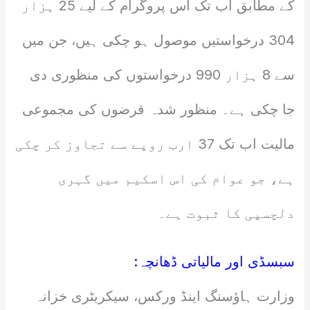
کے مطابق اب تک اس پروگرام کے لیے 25 ہزار
304 درخواستیں موصول ہو چکی ہیں، جن میں
سے 8 ہزار 990 درخواستوں کی منظوری دی
جا چکی ہے۔ منظور شدہ قرضوں کی مجموعی
مالیت اب تک 37 ارب روپے سے تجاوز کر چکی
ہے، جو عوام کی اس اسکیم میں گہری
دلچسپی کا ثبوت ہے۔
سبسڈی اور مالیاتی ڈھانچہ:
وزارت ہاؤسنگ اینڈ ورکس، سیکریٹری خزانہ