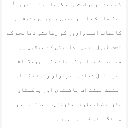
کے تحت درخواست جمع کروانے کے تقریباً
ایک ماہ کے اندر حتمی منظوری متوقع ہے۔
کامیاب امیدواروں کو رعایتی ڈھانچے کے
تحت طویل مدتی ادائیگی کے شیڈول پر
فنانسنگ فراہم کی جائے گی۔ پروگرام
میں مکمل شفافیت برقرار رکھنے کے لیے
اسٹیٹ بینک آف پاکستان اور پاکستان
ہاؤسنگ اتھارٹی فاؤنڈیشن مشترکہ طور
پر نگرانی کر رہے ہیں۔