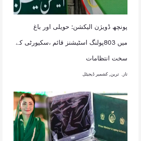
پونچھ ڈویژن الیکشن: حویلی اور باغ
میں 803پولنگ اسٹیشنز قائم ،سکیورٹی کے
سخت انتظامات
تازہ ترین
,
کشمیر ڈیجیٹل