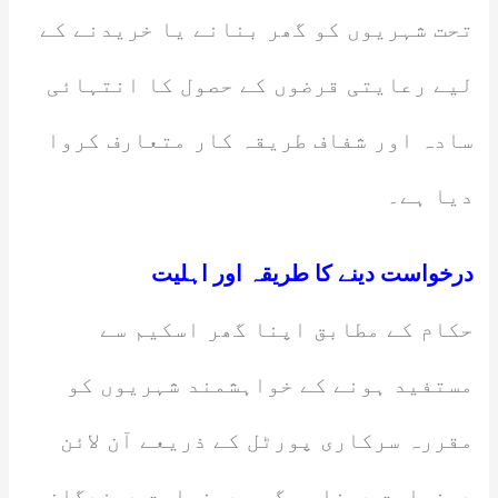
تحت شہریوں کو گھر بنانے یا خریدنے کے
لیے رعایتی قرضوں کے حصول کا انتہائی
سادہ اور شفاف طریقہ کار متعارف کروا
دیا ہے۔
درخواست دینے کا طریقہ اور اہلیت
حکام کے مطابق اپنا گھر اسکیم سے
مستفید ہونے کے خواہشمند شہریوں کو
مقررہ سرکاری پورٹل کے ذریعے آن لائن
درخواست دینا ہوگی۔ درخواست دہندگان