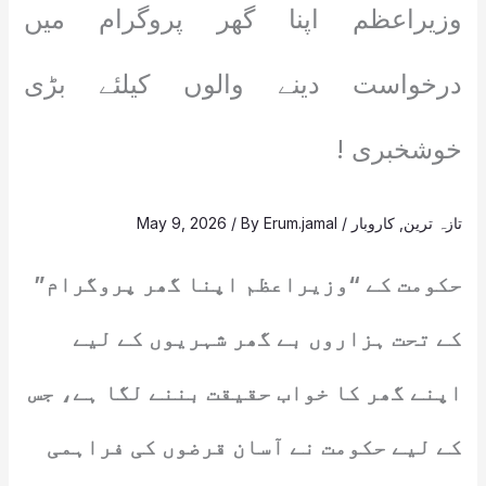
وزیراعظم اپنا گھر پروگرام میں
درخواست دینے والوں کیلئے بڑی
خوشخبری !
تازہ ترین
,
کاروبار
/
Erum.jamal
/ By
May 9, 2026
حکومت کے “وزیراعظم اپنا گھر پروگرام”
کے تحت ہزاروں بے گھر شہریوں کے لیے
اپنے گھر کا خواب حقیقت بننے لگا ہے، جس
کے لیے حکومت نے آسان قرضوں کی فراہمی