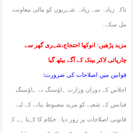
تاکہ زیادہ سے زیادہ شہریوں کو مالی معاونت
مل سکے۔
مزید پڑھیں:
انوکھا احتجاج،شہری گھر سے
چارپائی لاکر بینک کے آگے بیٹھ گیا
قوانین میں اصلاحات کی ضرورت:
اجلاس کے دوران وزارت ہاؤسنگ نے ہاؤسنگ
فنانس کے شعبے کو مزید مضبوط بنانے کے لیے
قانونی اصلاحات پر زور دیا۔ حکام کا کہنا ہے کہ