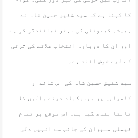
کا کہنا ہے کہ سید شفیق حسین شاہ نے
ہمیشہ کمیونٹی کی بہتر نمائندگی کی ہے
اور ان کا دوبارہ انتخاب علاقے کی ترقی
کے لیے خوش آئند ہے۔
سید شفیق حسین شاہ کی اس شاندار
کامیابی پر مبارکباد دینے والوں کا
تانتا بندھ گیا ہے۔ اس موقع پر تمام
فیملی ممبران کی جانب سے انہیں دلی