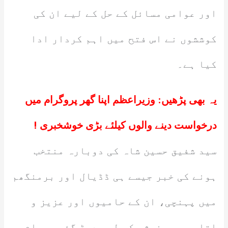
اور عوامی مسائل کے حل کے لیے ان کی
کوششوں نے اس فتح میں اہم کردار ادا
کیا ہے۔
یہ بھی پڑھیں:
وزیراعظم اپنا گھر پروگرام میں
درخواست دینے والوں کیلئے بڑی خوشخبری !
سید شفیق حسین شاہ کی دوبارہ منتخب
ہونے کی خبر جیسے ہی ڈڈیال اور برمنگھم
میں پہنچی، ان کے حامیوں اور عزیز و
اقارب میں خوشی کی لہر دوڑ گئی۔ عوام