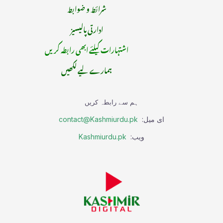
شرائط و ضوابط
ادارتی پالیسیز
اشتہارات کیلئے ابھی رابطہ کریں
ہمارے لیے لکھیں
ہم سے رابطہ کریں
ای میل:
contact@Kashmiurdu.pk
ویب:
Kashmiurdu.pk