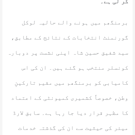
کر لی ہے۔
برمنگھم میں ہونے والے حالیہ لوکل
گورنمنٹ انتخابات کے نتائج کے مطابق،
سید شفیق حسین شاہ اپنی نشست پر دوبارہ
کونسلر منتخب ہو گئے ہیں۔ ان کی اس
کامیابی کو برمنگھم میں مقیم تارکینِ
وطن، خصوصاً کشمیری کمیونٹی کے اعتماد
کا مظہر قرار دیا جا رہا ہے۔ سابق لارڈ
میئر کی حیثیت سے ان کی گذشتہ خدمات