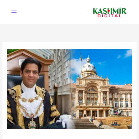
Ski
t
conten