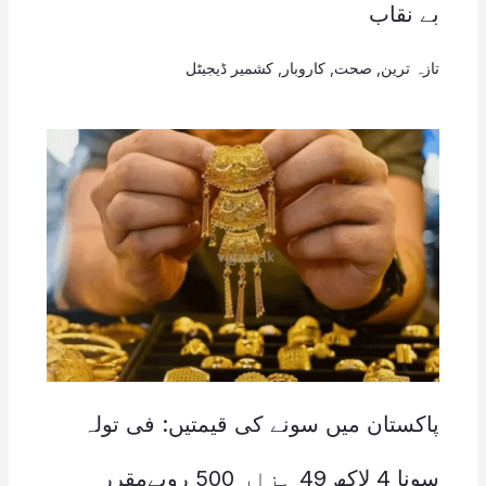
بے نقاب
تازہ ترین
,
صحت
,
کاروبار
,
کشمیر ڈیجیٹل
پاکستان میں سونے کی قیمتیں: فی تولہ
سونا 4 لاکھ 49 ہزار 500 روپےمقرر