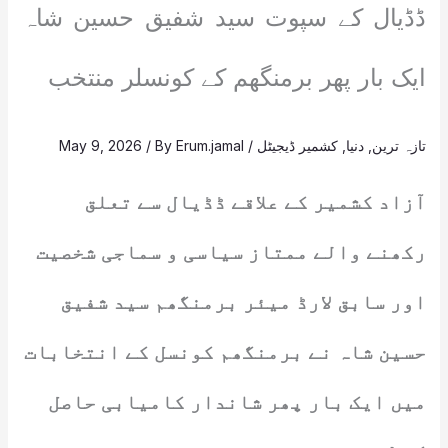
ڈڈیال کے سپوت سید شفیق حسین شاہ
ایک بار پھر برمنگھم کے کونسلر منتخب
تازہ ترین
,
دنیا
,
کشمیر ڈیجیٹل
/
Erum.jamal
/ By
May 9, 2026
آزاد کشمیر کے علاقے ڈڈیال سے تعلق
رکھنے والے ممتاز سیاسی و سماجی شخصیت
اور سابق لارڈ میئر برمنگھم سید شفیق
حسین شاہ نے برمنگھم کونسل کے انتخابات
میں ایک بار پھر شاندار کامیابی حاصل