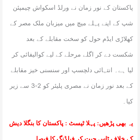
پاکستان کے نور زمان نے ورلڈ اسکواش چیمپئن
شپ کے اپنے پہلے میچ میں میزبان ملک مصر کے
کھلاڑی ایڈم حول کو سخت مقابلے کے بعد
شکست دے کر اگلے مرحلے کے لیے کوالیفائی کر
لیا ہے۔ انتہائی دلچسپ اور سنسنی خیز مقابلے
کے بعد نور زمان نے مصری پلیئر کو 2-3 سے زیر
کیا۔
یہ بھی پڑھیں:
پہلا ٹیسٹ : پاکستان کا بنگلا دیش
کے خلاف ٹاس جیت کر فیلڈنگ کا فیصلہ