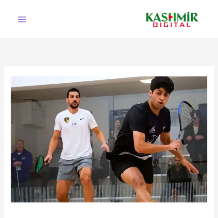
Ski
t
conten