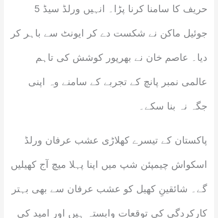
حریف کا سامنا کرنا پڑا۔ انہیں ورلڈ سیڈ 5
جوئیل ماکن نے شکست دے کر ایونٹ سے باہر کر
دیا۔ عاصم خان نے بھرپور کوشش کی تاہم
عالمی نمبر پانچ کے تجربے کے سامنے وہ اپنی
جگہ نہ بنا سکے۔
پاکستان کے تیسرے کھلاڑی عشب عرفان ورلڈ
اسکواش چیمپئن شپ میں اپنا پہلا میچ آج کھیلیں
گے۔ شائقینِ کھیل کو عشب عرفان سے بھی بہتر
کارکردگی کی توقعات وابستہ ہیں اور امید کی