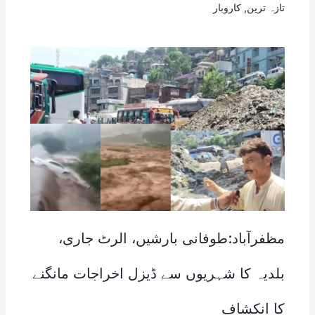
تازہ ترین
,
کاروبار
مظفرآباد:طوفانی بارشیں، الرٹ جاری،
بلدیہ کا شہریوں سے ڈیزل اخراجات مانگنے
کا انکشاف