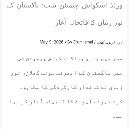
ورلڈ اسکواش چیمپئن شپ: پاکستان کے
نور زمان کا فاتحانہ آغاز
تازہ ترین
,
کھیل
/
Erum.jamal
/ By
May 9, 2026
مصر میں جاری ورلڈ اسکواش چیمپئن شپ
میں پاکستان کے ابھرتے ہوئے کھلاڑی نور
زمان نے شاندار کارکردگی کا مظاہرہ
کرتے ہوئے ایونٹ کا کامیاب آغاز کر دیا
ہے۔