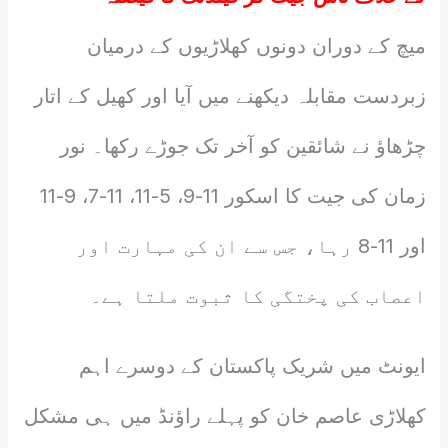
میچ کے دوران دونوں کھلاڑیوں کے درمیان
زبردست مقابلہ دیکھنے میں آیا اور کھیل کے اتار
چڑھاؤ نے شائقین کو آخر تک جوڑے رکھا۔ نور
زمان کی جیت کا اسکور 11-9، 5-11، 11-7، 9-11
اور 11-8 رہا، جس سے ان کی مہارت اور
اعصاب کی پختگی کا ثبوت ملتا ہے۔
ایونٹ میں شریک پاکستان کے دوسرے اہم
کھلاڑی عاصم خان کو پہلے راؤنڈ میں ہی مشکل