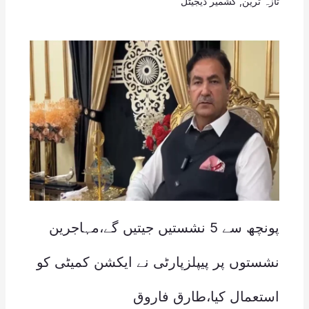
تازہ ترین
,
کشمیر ڈیجیٹل
پونچھ سے 5 نشستیں جیتیں گے،مہاجرین
نشستوں پر پیپلزپارٹی نے ایکشن کمیٹی کو
استعمال کیا،طارق فاروق