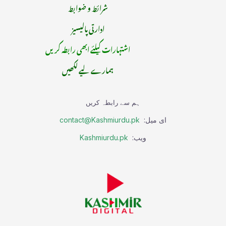
شرائط و ضوابط
ادارتی پالیسیز
اشتہارات کیلئے ابھی رابطہ کریں
ہمارے لیے لکھیں
ہم سے رابطہ کریں
ای میل:
contact@Kashmiurdu.pk
ویب:
Kashmiurdu.pk