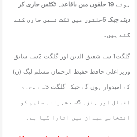
ہوئے 19 حلقوں میں باقاعدہ ٹکٹس جاری کر
دیئے جبکہ5حلقوں میں ٹکٹ نہیں جاری کئے
گئے ہیں۔
گلگت1 سے شفیق الدین اور گلگت 2سے سابق
وزیراعلیٰ حافظ حفیظ الرحمان مسلم لیگ (ن)
کے امیدوار ہوں گے جبکہ گلگت 3سے محمد
اقبال اور ہنزہ 6سے شہزادہ سلیم کو
انتخابی میدان میں اتارا گیا ہے۔