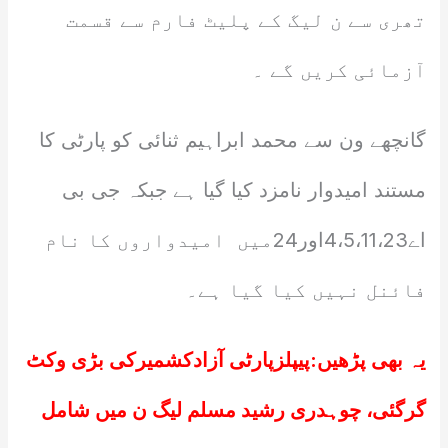
تھری سے ن لیگ کے پلیٹ فارم سے قسمت
آزمائی کریں گے ۔
گانچھے ون سے محمد ابراہیم ثنائی کو پارٹی کا
مستند امیدوار نامزد کیا گیا ہے جبکہ جی بی
اے4،5،11،23اور24میں امیدواروں کا نام
فائنل نہیں کیا گیا ہے۔
یہ بھی پڑھیں:
پیپلزپارٹی آزادکشمیرکی بڑی وکٹ
گرگئی، چوہدری رشید مسلم لیگ ن میں شامل