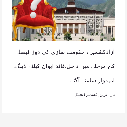
آزادکشمیر ، حکومت سازی کی دوڑ فیصلہ
کن مرحلے میں داخل،قائد ایوان کیلئے لابنگ،
امیدوار سامنے آگئے
تازہ ترین
,
کشمیر ڈیجیٹل