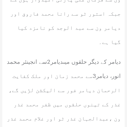
جبکہ استور ٹو سے رانا محمد فاروق اور
دیامر ون سے عبد الوجد کو نامزد کیا
گیا ہے۔
دیامر کے دیگر حلقوں میںدیامر2سے انجینئر محمد
انور، دیامر3سے محمد زمان اور ملک کفایت
الرحمان دیامر فور سے الیکشن لڑیں گے،
غذر کے تینوں حلقوں میں ظفر محمد غذر
ون ،عبدالجہان غذر ٹو اور غلام محمد غذر