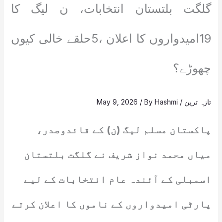
گلگت بلتستان انتخابات، ن لیگ کا
19امیدواروں کا اعلان ،5حلقے خالی کیوں
چھوڑے؟
تازہ ترین
/
Hashmi
/ By
May 9, 2026
پاکستان مسلم لیگ (ن) کے قائدوصدر،
میاں محمد نواز شریف نے گلگت بلتستان
اسمبلی کے آئندہ عام انتخابات کے لیے
پارٹی امیدواروں کے ناموں کا اعلان کرتے