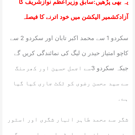
یہ بھی پڑھیں:
سابق وزیراعظم نوازشریف کا
آزادکشمیر الیکشن میں خود اترنے کا فیصلہ
سکردو 1 سے محمد اکبر تابان اور سکردو 2 سے
کاچو امتیاز حیدر ن لیگ کی نمائندگی کریں گے
جبکہ سکردو 3سے اجمل حسین اور کھرمنگ
سے سید محسن رضوی کو ٹکٹ جاری کیا گیا
ہے۔
شگر سے محمد طاہر انہار شگری اور استور
ون سے فرمان علی پارٹی امیدوار ہوں گے