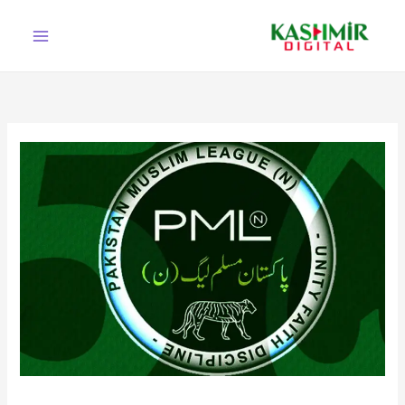
Ski
t
conten