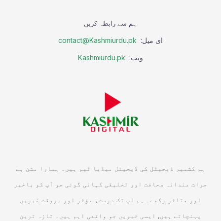
ہم سے رابطہ کریں
ای میل:
contact@Kashmiurdu.pk
ویب:
Kashmiurdu.pk
ہم کشمیر ڈیجیٹل کی ڈیجیٹل میڈیا ٹیم ہیں۔ ہمارا مشن ہے
جرات مندانہ صحافت اور تخلیقی کہانی گوئی جو آپ کو باخبر
اور متاثر رکھے۔ ہم آپ تک درست، مؤثر اور بروقت خبریں
پہنچاتے ہیں, ایسی خبریں جو واقعی اہم ہیں۔ تازہ ترین