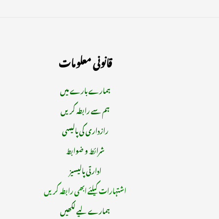
قانونی معلومات
ہمارے بارے میں
ہم سے رابطہ کریں
رازداری کی پالیسی
شرائط و ضوابط
ادارتی پالیسیز
اشتہارات کیلئے ابھی رابطہ کریں
ہمارے لیے لکھیں