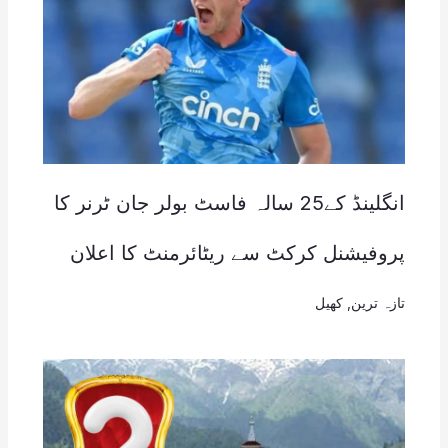
انگلینڈ کے25 سالہ فاسٹ بولر جان ٹرنر کا
پروفیشنل کرکٹ سے ریٹائرمنٹ کا اعلان
تازہ ترین
,
کھیل