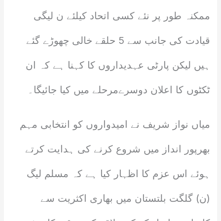
ممکنہ طور پر نئے کسی اتحاد کیلئے ن لیگی
قیادت کی جانب سے 5 حلقے خالی چھوڑے گئے
ہیں لیکن پارٹی عہدیداروں کا کہنا ہے کہ ان
ٹکٹوں کا اعلان دوسرےمرحلے میں کیا جائیگا۔
میاں نواز شریف نے امیدواروں کو انتخابی مہم
بھرپور انداز میں شروع کرنے کی ہدایت کرتے
ہوئے اس عزم کا اظہار کیا ہے کہ مسلم لیگ
(ن) گلگت بلتستان میں بھاری اکثریت سے