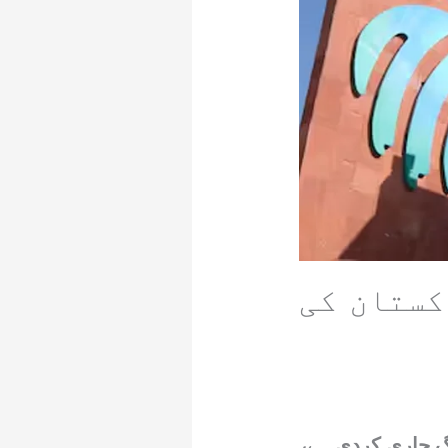
اکستان کی
وں کی سالانہ رینکنگ جاری کردی ہے،