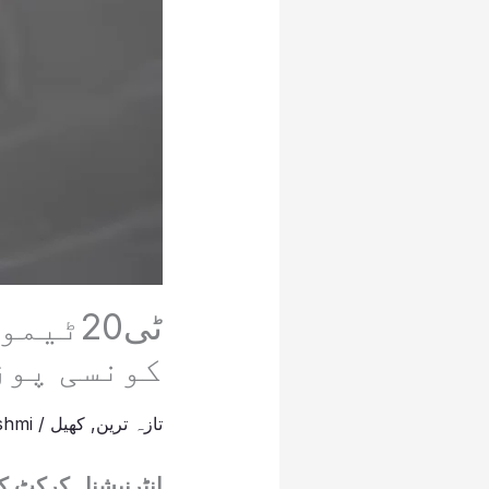
ٹی20ٹ
کونسی پوز
تازہ ترین
,
کھیل
/
shmi