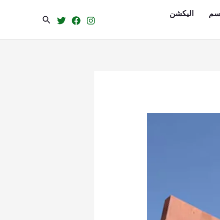
سم
الیکشن
Search