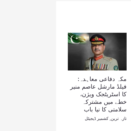
مکہ دفاعی معاہدہ:
فیلڈ مارشل عاصم منیر
کا اسٹریٹجک ویژن،
خطے میں مشترکہ
سلامتی کا نیا باب
تازہ ترین
,
کشمیر ڈیجیٹل