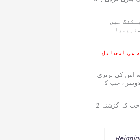
انٹرنیشنل ٹیم رینکنگ میں
سٹریلیا
 پی ایس ایل
ست ہے تاہم اس کی برتری
 262 پوائنٹس کے ساتھ دوسرے جب کہ
رینکنگ اپڈیٹ میں مئی 2025 کے بعد کھیلے گئے تمام میچز کو 100 فیصد جب کہ گزشتہ 2
Reigni