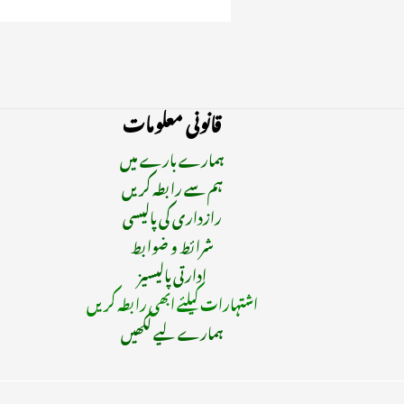
قانونی معلومات
ہمارے بارے میں
ہم سے رابطہ کریں
رازداری کی پالیسی
شرائط و ضوابط
ادارتی پالیسیز
اشتہارات کیلئے ابھی رابطہ کریں
ہمارے لیے لکھیں