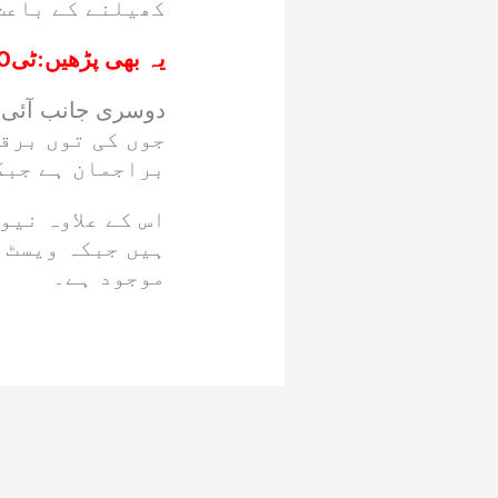
کھیلنے کے باعث
یہ بھی پڑھیں:
ٹی20 آل راؤنڈر رینکنگ جاری،صائم ایوب نے نمبرون پوزیشن گنوادی
جوں کی توں برقر
براجمان ہے جبک
اس کے علاوہ نی
ہیں جبکہ ویسٹ 
موجود ہے۔