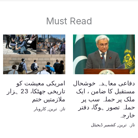
Must Read
دفاعی معاہدہ خوشحال
امریکی معیشت کو
مستقبل کا ضامن ، ایک
تاریخی جھٹکا، 23 ہزار
ملک پر حملہ سب پر
ملازمتیں ختم
حملہ تصور ہوگا، دفتر
تازہ ترین
,
کاروبار
خارجہ
تازہ ترین
,
کشمیر ڈیجیٹل