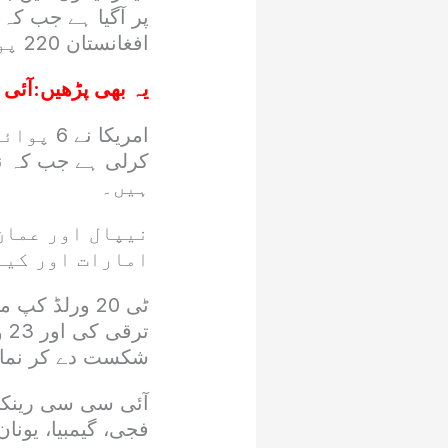
افغانستان 220 پوائنٹس کے ساتھ دسویں نمبر پر ہے۔
یہ بھی پڑھیں:
آئی
ہیں۔
نیپال اور عمان
امارات اور کین
شکست دے کر نمای