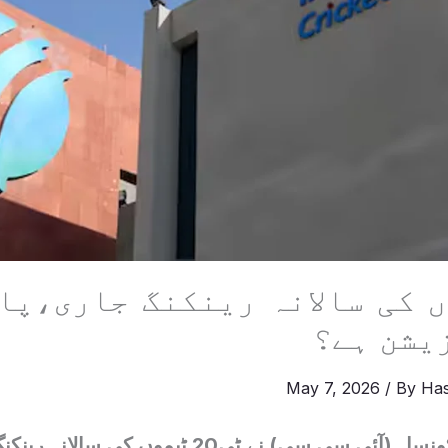
یموں کی سالانہ رینکنگ جاری،پ
یشن ہے؟
May 7, 2026
/ By
Ha
انٹرنیشنل کرکٹ کونسل (آئی سی سی) نے ٹی20 ٹیم