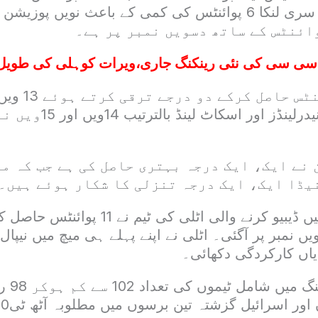
پر آگیا ہے جب کہ سری لنکا 6 پوائنٹس کی کمی کے باعث نویں 
 سی سی کی نئی رینکنگ جاری،ویرات کوہلی کی طویل
امریکا نے 6 پوا
کرلی ہے جب کہ نیدرلینڈز ا
 نے ایک، ایک درجہ بہتری حاصل کی ہے جب کہ م
یڈا ایک، ایک درجہ تنزلی کا شکار ہوئے ہیں۔
اں کارکردگی دکھائی۔
آئی سی