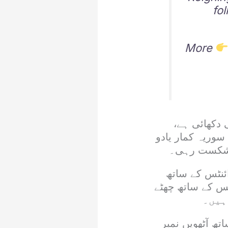
fo
More
اں کارکردگی دکھائی ہے،
ے، کپتان سوریہ کمار یادو
لِ شکست رہی۔
پوزیشنز میں کوئی تبدیلی نہیں آئی، نیوزی لینڈ 247 پوائنٹس کے ساتھ
24 پوائنٹس کے ساتھ پانچویں، پاکستان 240 پوائنٹس کے ساتھ چھٹے
فے کے بعد 225 پوائنٹس کے ساتھ آٹھویں نمبر