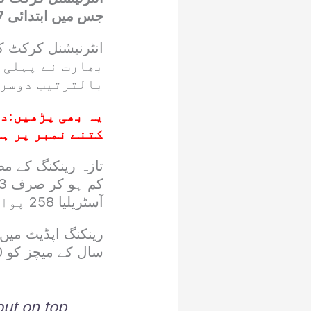
جس میں ابتدائی 7 ٹیموں کی پوزیشنز میں کوئی تبدیلی نہیں آئی۔
بھارت نے پہلی 
بالترتیب دوسرے
یہ بھی پڑھیں:
دن
کتنے نمبر پر ہ
آسٹریلیا 258 پوائنٹس کے ساتھ تیسرے نمبر پر موجود ہے۔
سال کے میچز کو 50 فیصد وزن دیا گیا ہے۔
out on top