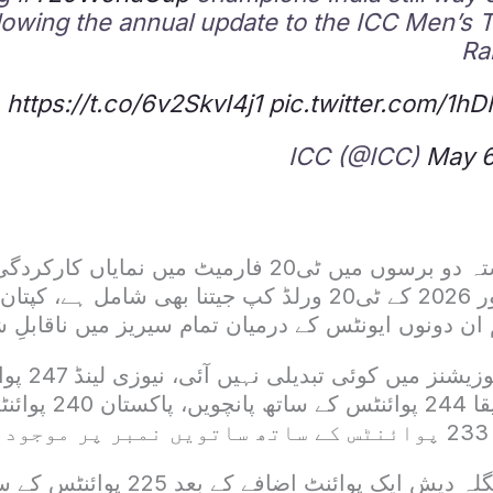
llowing the annual update to the ICC Men’s
Ra
https://t.co/6v2SkvI4j1
pic.twitter.com/1
May 6
بھارتی ٹیم نے گزشتہ دو برسوں میں ٹی20 فارمیٹ میں نمای
جس میں 2024 اور 2026 کے ٹی20 ورلڈ کپ جیتنا بھی شامل ہ
 ان دونوں ایونٹس کے درمیان تمام سیریز میں ناقاب
ٹاپ 7 ٹیموں کی 
چوتھے، جنوبی افریقا 4
۔
دیگر ٹیموں میں بنگلہ دیش ایک پوائنٹ اضا