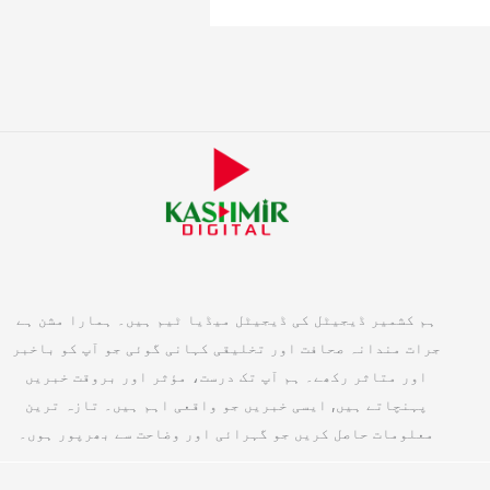
ہم کشمیر ڈیجیٹل کی ڈیجیٹل میڈیا ٹیم ہیں۔ ہمارا مشن ہے
جرات مندانہ صحافت اور تخلیقی کہانی گوئی جو آپ کو باخبر
اور متاثر رکھے۔ ہم آپ تک درست، مؤثر اور بروقت خبریں
پہنچاتے ہیں, ایسی خبریں جو واقعی اہم ہیں۔ تازہ ترین
معلومات حاصل کریں جو گہرائی اور وضاحت سے بھرپور ہوں۔