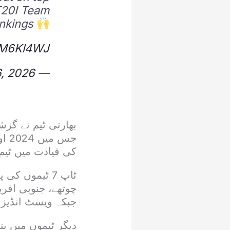
 T20I Team
nkings
hDM6Kl4WJ
, 2026
— ICC (@ICC)
کی قیادت میں ٹیم
جبکہ ویسٹ انڈیز 233 پوائنٹس کے ساتھ ساتویں نمبر پر موجود ہیں