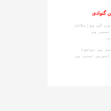
سی سی ویمنز ٹی 20 سالانہ رینکنگ میں ٹاپ 10 ٹیموں کی پوزیشنز
نمبر پر
ے۔
بر پر موجود
ٹھویں نمبر پر