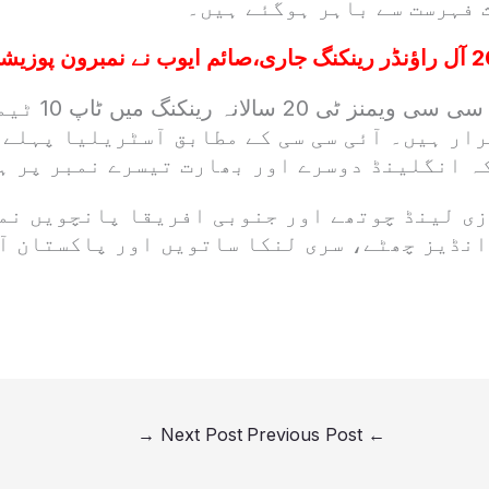
 فہرست سے باہر ہوگئے ہیں۔
دوسری جانب آئی 
ار ہیں۔ آئی سی سی کے مطابق آسٹریلیا پہلے 
ہ انگلینڈ دوسرے اور بھارت تیسرے نمبر پر ہ
وزی لینڈ چوتھے اور جنوبی افریقا پانچویں نم
انڈیز چھٹے، سری لنکا ساتویں اور پاکستان آ
→
Next Post
Previous Post
←