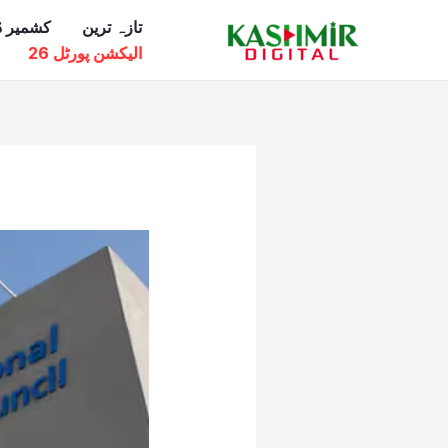
Ski
تازہ ترین
کشمیر ڈ
t
الیکشن پورٹل 26
conten