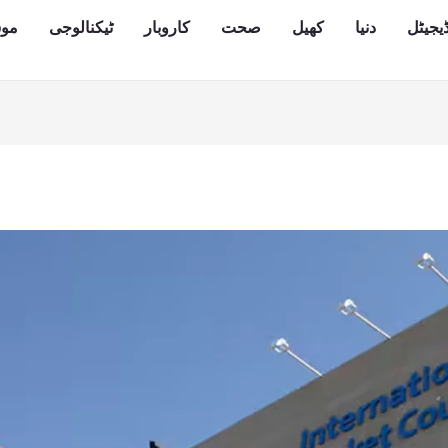
یجیٹل
دنیا
کھیل
صحت
کاروبار
ٹیکنالوجی
مو