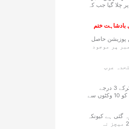
پوزیشن پر چلا گیا جب کہ
 بادشاہت ختم
ئنٹس حاصل کرکے دو درجے ترقی کرتے ہوئے 13 ویں پوزیشن حاصل
ور اسکاٹ لینڈ بالترتیب 14ویں اور 15ویں نمبر پر موجود
تحدہ عرب
ٹی 20 ورلڈ کپ میں ڈیبیو کرنے والی اٹلی کی ٹیم نے 11 پوائنٹس حاصل کرکے 3 درجے
ترقی کی اور 23 ویں نمبر پر آگئی۔ اٹلی نے اپنے پہلے ہی میچ میں نیپال کو 10 وکٹوں سے
 سی رینکنگ میں شامل ٹیموں کی تعداد 102 سے کم ہوکر 98 رہ گئی ہے کیونکہ
فجی، گیمبیا، یونان اور اسرائیل گزشتہ تین برسوں میں مطلوبہ آٹھ ٹی20 میچز نہ