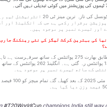
انٹرنیشنل کرکٹ کونسل کی تازہ ترین مینز ٹی 20 
پوزیشن برقرار رکھی ہے جب کہ انگلینڈ اور آ
 اور تیسرے نمبر پر موجود ہیں۔
یا کی بہترین کرکٹ لیگز کی نئی رینکنگ جاری،
ے؟
تازہ رینکنگ کے مطابق بھارت 275 پوائنٹس کے ساتھ سرفہر
کم ہو کر صرف 13 پوائنٹس رہ گئی ہے۔ انگلینڈ
ng
#T20WorldCup
champions India still way 