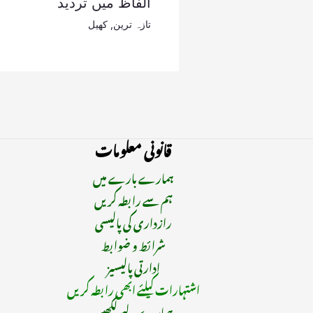
الفاظ میں تردید
تازہ ترین
,
کھیل
قانونی معلومات
ہمارے بارے میں
ہم سے رابطہ کریں
رازداری کی پالیسی
شرائط و ضوابط
ادارتی پالیسیز
اشتہارات کیلئے ابھی رابطہ کریں
ہمارے لیے لکھیں