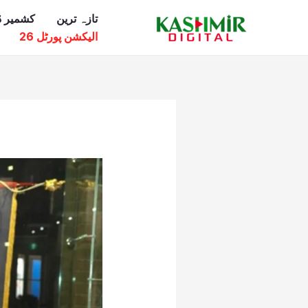
Ski
تازہ ترین
کشمیر ڈ
t
الیکشن پورٹل 26
conten