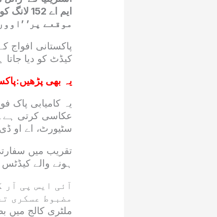
موقعے پر’ ’اوور
پاکستانی افواج کے
کیڈٹ کو دیا جاتا 
یہ بھی پڑھیں:
پاکس
یہ کامیابی پاک فو
عکاسی کرتی ہے۔کم
سٹیورٹ، اے او ڈی
تقریب میں سفارتی 
ہونے والے کیڈٹس 
آئی ایس پی آر