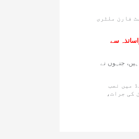
یسٹ فارن ملٹری
واساتذہ سے
ہیں، جنہوں نے
ڈ میں نصب
 کی جرات،