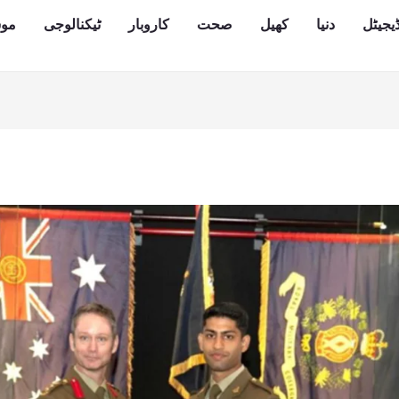
یجیٹل
دنیا
کھیل
صحت
کاروبار
ٹیکنالوجی
مو