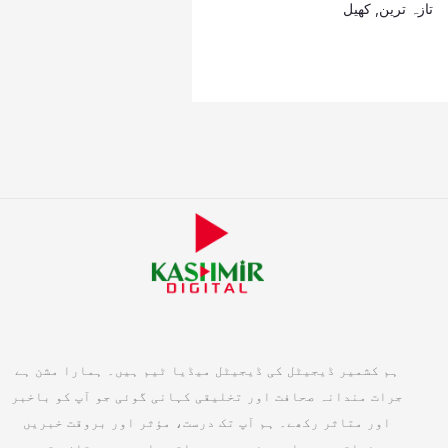
تازہ ترین
,
کھیل
ہم کشمیر ڈیجیٹل کی ڈیجیٹل میڈیا ٹیم ہیں۔ ہمارا مشن ہے
جرات مندانہ صحافت اور تخلیقی کہانی گوئی جو آپ کو باخبر
اور متاثر رکھے۔ ہم آپ تک درست، مؤثر اور بروقت خبریں