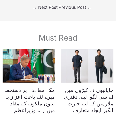
→
Next Post
Previous Post
←
Must Read
جاپانیوں نے کپڑوں میں
مکہ معاہدہ پر دستخط
اے سی لگوا لیے، دفتری
میرے لئے باعث اعزاز،یہ
ملازمین کے لیے حیرت
تینوں ملکوں کے مفاد
انگیز ایجاد متعارف
میں ہے، وزیراعظم