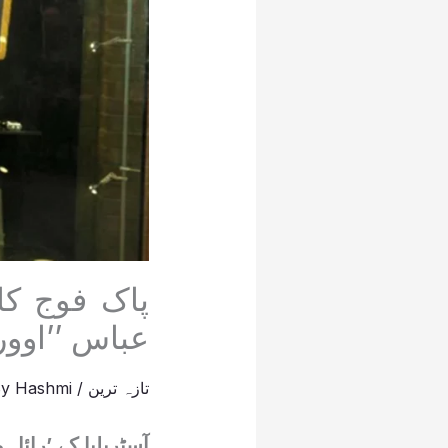
پاک فوج کا 
عباس ’’اوور
تازہ ترین
/
Hashmi
By
آسٹریلیا کے ’رائل