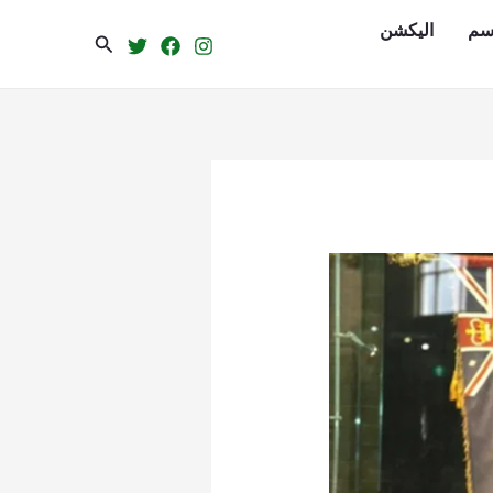
سم
الیکشن
Search