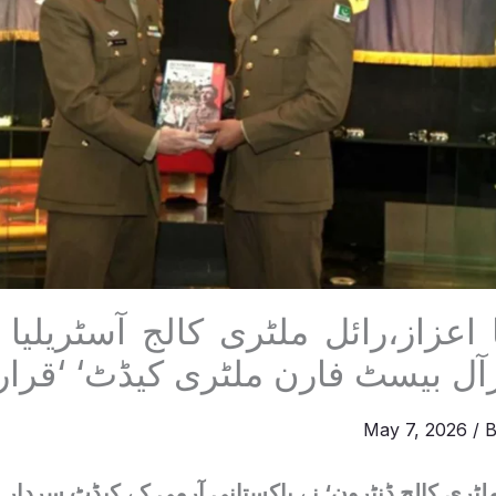
اعزاز،رائل ملٹری کالج آسٹریلیا
آل بیسٹ فارن ملٹری کیڈٹ‘ ‘قرار
May 7, 2026
/ 
 ملٹری کالج ڈنٹرون‘ نے پاکستانی آرمی کے کیڈٹ سردار