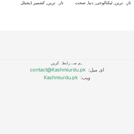
تازہ ترین
,
ٹیکنالوجی
,
دنیا
,
صحت
تازہ ترین
,
کشمیر ڈیجیٹل
ہم سے رابطہ کریں
ای میل:
contact@Kashmiurdu.pk
ویب:
Kashmiurdu.pk