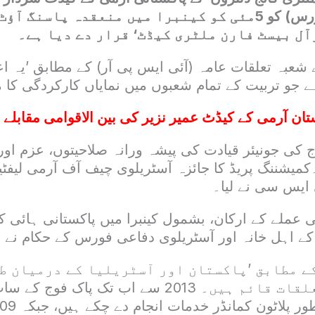
ایم اے 152 لانگ کورس) کو 5مئی کو کینبرا میں منعقدہ پاسنگ 
آل بیسٹ فارن ملٹری کیڈٹ‘ قرار دے دیا ہے۔
 شعبہ تعلقات عامہ (آئی ایس پی آر) کے مطابق ’یہ 
ہے جو تربیت کے تمام شعبوں میں نمایاں کارکردگی کا
تان آرمی کے کیڈٹ عمیر نزیر کی بین الاقوامی مقابلے 
ج کی جونیئر قیادت کی پیشہ ورانہ صلاحیتوں، عزم اور 
یشننگ پریڈ کا جائزہ آسٹریلوی چیف آف آرمی لیفٹ
 ایس سی نے لیا۔
عملے کے ارکان، بشمول کینبرا میں پاکستانی ہائی کم
کے اہل خانہ اور آسٹریلوی دفاعی فورس کے حکام ن
 کے مطابق ’پاکستان اور آسٹریلیا کے درمیان ط
مضبوط عسکری تعلقات قائم ہیں۔ 2013 سے اب تک پا