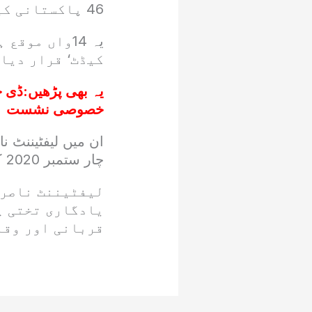
46 پاکستانی کیڈٹس اس ادارے سے فارغ التحصیل ہو چکے ہیں۔
یہ 14واں مو
کیڈٹ‘ قرار دیا 
یہ بھی پڑھیں:
ڈی ج
خصوصی نشست
ان میں لیفٹیننٹ 
چار ستمبر 2020 کو شمالی وزیرستان میں جامِ شہادت نوش کیا۔
لیفٹیننٹ ناصر 
یادگاری تختی پ
قربانی اور وقار