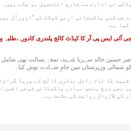
قع ہے جب کسی پاکستانی آرمی کیڈٹ کو ’اوورآل ب
گیا ہے۔
ی آئی ایس پی آر کا کیڈٹ کالج پلندری کادورہ،طلبہ 
ناصر حسین خالد سہریا شہید، تمغۂ بسالت بھی شامل 
شہید کا نام رائل ملٹری کالج کے پریڈ گراؤن
ر بھی درج ہےجو بہادر پاکستانی فوجی افسران
 کی لازوال روایت کی علامت ہے۔