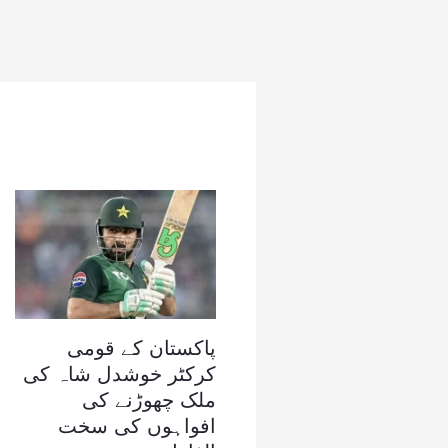
پاکستان کے قومی
کرکٹر خوشدل شاہ کی
ملک چھوڑنے کی
افواہوں کی سخت