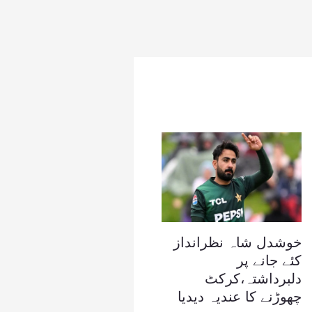
خوشدل شاہ نظرانداز
کئے جانے پر
دلبرداشتہ،کرکٹ
چھوڑنے کا عندیہ دیدیا