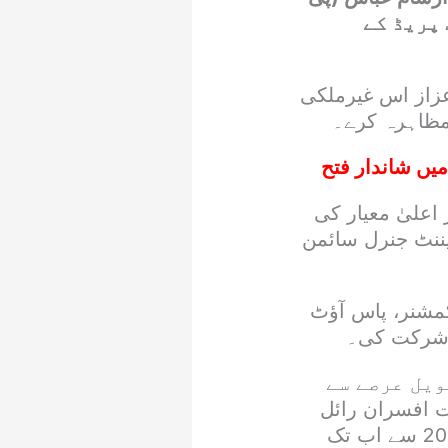
آؤٹ پریڈ کے
اعزاز اس غیرملکی
 مظاہرہ کرے۔
میں شاندار فتح
اعلیٰ معیار کی
یننٹ جنرل سائمن
شنر، پاس آؤٹ
ے شرکت کی۔
ویل عرصے سے
ک فوج کے سات افسران رائل
ملٹری کالج میں بطور پلاٹون کمانڈر خدمات انجام دے چکے ہیں، جبکہ 2009 سے اب تک