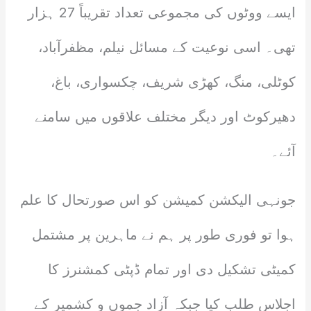
ایسے ووٹوں کی مجموعی تعداد تقریباً 27 ہزار
تھی۔ اسی نوعیت کے مسائل نیلم، مظفرآباد،
کوٹلی، منگ، کھڑی شریف، چکسواری، باغ،
دھیرکوٹ اور دیگر مختلف علاقوں میں سامنے
آئے۔
جونہی الیکشن کمیشن کو اس صورتحال کا علم
ہوا تو فوری طور پر ہم نے ماہرین پر مشتمل
کمیٹی تشکیل دی اور تمام ڈپٹی کمشنرز کا
اجلاس طلب کیا جبکہ آزاد جموں و کشمیر کے