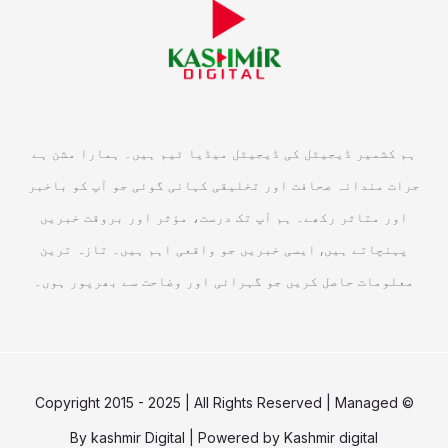
ہم کشمیر ڈیجیٹل کی ڈیجیٹل میڈیا ٹیم ہیں۔ ہمارا مشن ہے
جرات مندانہ صحافت اور تخلیقی کہانی گوئی جو آپ کو باخبر
اور متاثر رکھے۔ ہم آپ تک درست، مؤثر اور بروقت خبریں
پہنچاتے ہیں, ایسی خبریں جو واقعی اہم ہیں۔ تازہ ترین
معلومات حاصل کریں جو گہرائی اور وضاحت سے بھرپور ہوں۔
© Copyright 2015 - 2025 | All Rights Reserved | Managed
By
kashmir Digital
| Powered by
Kashmir digital