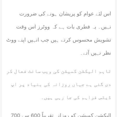
اس لئے عوام کو پریشان ہونے کی ضرورت
نہیں۔ یہ فطری بات ہے کہ ووٹرز اس وقت
تشویش محسوس کرتے ہیں جب انہیں اپنے ووٹ
نظر نہیں آتے۔
تاہم الیکشن کمیشن کی ویب سائٹ فعال کر
دی گئی ہے جہاں روزانہ کی بنیاد پر اپ
ڈیٹس فراہم کی جا رہی ہیں۔
الیکشن کمیشن کو روزانہ تقریباً 600 سے 700