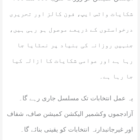
شکایات واٹس ایپ، فون کالز اور تحریری
درخواستوں کے ذریعے موصول ہو رہی ہیں،
جنہیں روزانہ کی بنیاد پر نمٹایا جا
رہا ہے اور عوامی شکایات کا ازالہ کیا
جا رہا ہے۔
یہ عمل انتخابات تک مسلسل جاری رہے گا۔
آزادجموں وکشمیر الیکشن کمیشن صاف، شفاف
اور غیرجانبدارنہ انتخابات کو یقینی بنائے گا۔