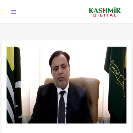
Ski
t
conten