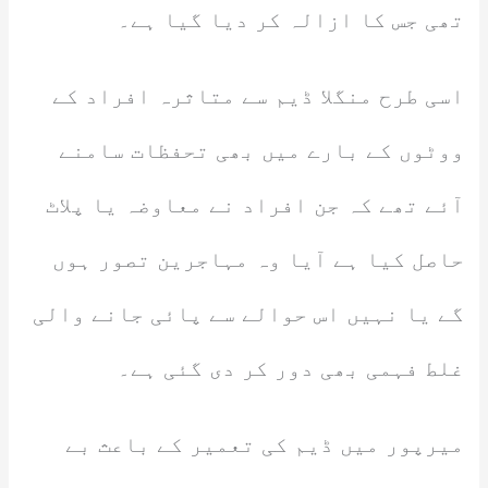
تھی جس کا ازالہ کر دیا گیا ہے۔
اسی طرح منگلا ڈیم سے متاثرہ افراد کے
ووٹوں کے بارے میں بھی تحفظات سامنے
آئے تھے کہ جن افراد نے معاوضہ یا پلاٹ
حاصل کیا ہے آیا وہ مہاجرین تصور ہوں
گے یا نہیں اس حوالے سے پائی جانے والی
غلط فہمی بھی دور کر دی گئی ہے۔
میرپور میں ڈیم کی تعمیر کے باعث بے