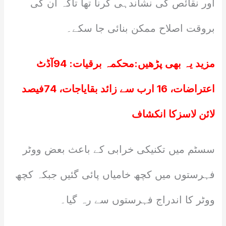
اور نقائص کی نشاندہی کرنا تھا تاکہ ان کی
بروقت اصلاح ممکن بنائی جا سکے۔
مزید یہ بھی پڑھیں:
محکمہ برقیات: 94آڈٹ
اعتراضات، 16 ارب سے زائد بقایاجات، 74فیصد
لائن لاسزکا انکشاف
سسٹم میں تکنیکی خرابی کے باعث بعض ووٹر
فہرستوں میں کچھ خامیاں پائی گئیں جبکہ کچھ
ووٹر کا اندراج فہرستوں سے رہ گیا۔