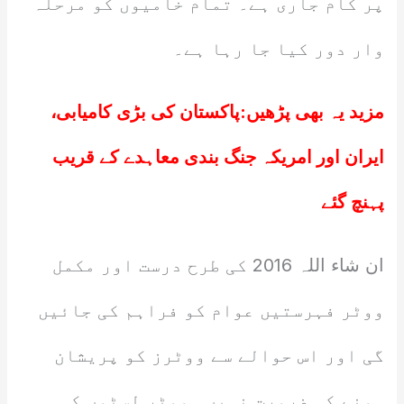
پر کام جاری ہے۔ تمام خامیوں کو مرحلہ
وار دور کیا جا رہا ہے۔
مزید یہ بھی پڑھیں:
پاکستان کی بڑی کامیابی،
ایران اور امریکہ جنگ بندی معاہدے کے قریب
پہنچ گئے
ان شاء اللہ 2016 کی طرح درست اور مکمل
ووٹر فہرستیں عوام کو فراہم کی جائیں
گی اور اس حوالے سے ووٹرز کو پریشان
ہونے کی ضرورت نہیں۔ ووٹر لسٹوں کی