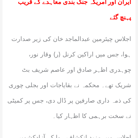
ایران اور امریکہ جنگ بندی معاہدے کے قریب
پہنچ گئے
اجلاس چیئرمین عبدالماجد خان کی زیر صدارت
ہوا، جس میں اراکین کرنل (ر) وقار نور،
چوہدری اظہر صادق اور عاصم شریف بٹ
شریک تھے۔ محکمہ نے بقایاجات اور بجلی چوری
کی ذمہ داری صارفین پر ڈال دی، جس پر کمیٹی
نے سخت برہمی کا اظہار کیا۔
اجلاس میں مزید انکشاف ہوا کہ آزادکشمیر