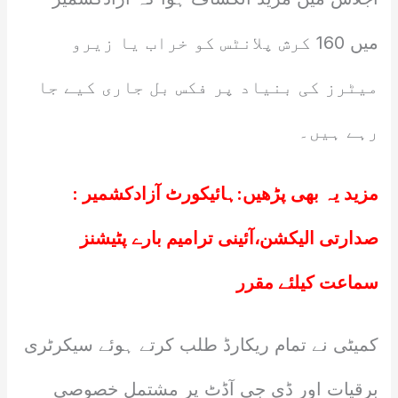
میں 160 کرش پلانٹس کو خراب یا زیرو
میٹرز کی بنیاد پر فکس بل جاری کیے جا
رہے ہیں۔
مزید یہ بھی پڑھیں:
ہائیکورٹ آزادکشمیر :
صدارتی الیکشن،آئینی ترامیم بارے پٹیشنز
سماعت کیلئے مقرر
کمیٹی نے تمام ریکارڈ طلب کرتے ہوئے سیکرٹری
برقیات اور ڈی جی آڈٹ پر مشتمل خصوصی