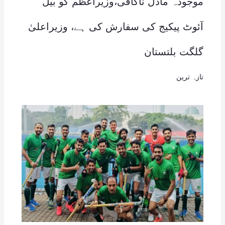
موجودہ ماڈل ناکافی،وزیراعظم کو بیل
آئوٹ پیکیج کی سفارش کی ہے، وزیراعلیٰ
گلگت بلتستان
تازہ ترین