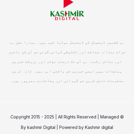
ہم کشمیر ڈیجیٹل کی ڈیجیٹل میڈیا ٹیم ہیں۔ ہمارا مشن ہے
جرات مندانہ صحافت اور تخلیقی کہانی گوئی جو آپ کو باخبر
اور متاثر رکھے۔ ہم آپ تک درست، مؤثر اور بروقت خبریں
پہنچاتے ہیں, ایسی خبریں جو واقعی اہم ہیں۔ تازہ ترین
معلومات حاصل کریں جو گہرائی اور وضاحت سے بھرپور ہوں۔
© Copyright 2015 - 2025 | All Rights Reserved | Managed
By
kashmir Digital
| Powered by
Kashmir digital