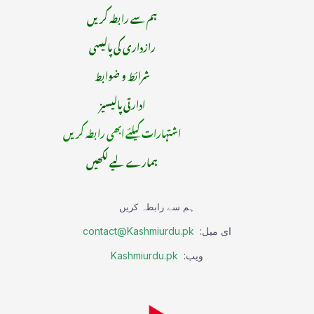
ہم سے رابطہ کریں
رازداری کی پالیسی
شرائط و ضوابط
ادارتی پالیسیز
اشتہارات کیلئے ابھی رابطہ کریں
ہمارے لیے لکھیں
ہم سے رابطہ کریں
ای میل:
contact@Kashmiurdu.pk
ویب:
Kashmiurdu.pk