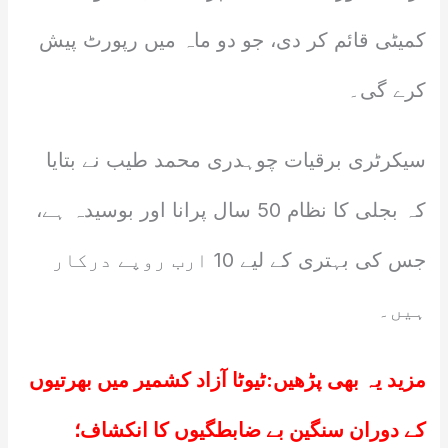
کمیٹی قائم کر دی، جو دو ماہ میں رپورٹ پیش
کرے گی۔
سیکرٹری برقیات چوہدری محمد طیب نے بتایا
کہ بجلی کا نظام 50 سال پرانا اور بوسیدہ ہے،
جس کی بہتری کے لیے 10 ارب روپے درکار
ہیں۔
مزید یہ بھی پڑھیں:
ٹیوٹا آزاد کشمیر میں بھرتیوں
کے دوران سنگین بے ضابطگیوں کا انکشاف؛