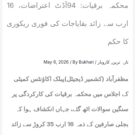
محکمہ برقیات: 94آڈٹ اعتراضات، 16
ارب سے زائد بقایاجات کی فوری ریکوری
کا حکم
تازہ ترین
,
کاروبار
/
Bukhari
/ By
May 6, 2026
مظفرآباد (کشمیر ڈیجیٹل)پبلک اکاؤنٹس کمیٹی
کے اجلاس میں محکمہ برقیات کی کارکردگی پر
سنگین سوالات اٹھ گئے، جہاں انکشاف ہوا کہ
بجلی صارفین کے ذمہ 16 ارب 35 کروڑ سے زائد