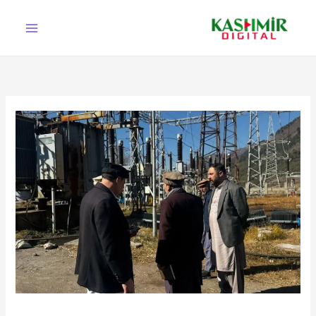
Ski
t
conten