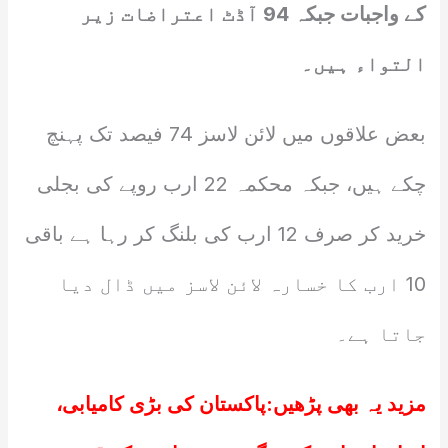
کے واجبات جبکہ 94 آڈٹ اعتراضات زیر
التواء ہیں۔
بعض علاقوں میں لائن لاسز 74 فیصد تک پہنچ
چکے ہیں، جبکہ محکمہ 22 ارب روپے کی بجلی
خرید کر صرف 12 ارب کی بلنگ کر رہا ہے باقی
10 ارب کا خسارہ لائن لاسز میں ڈال دیا
جاتا ہے۔
مزید یہ بھی پڑھیں:
پاکستان کی بڑی کامیابی،