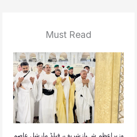
Must Read
وزیراعظم شہبازشریف، فیلڈ مارشل عاصم