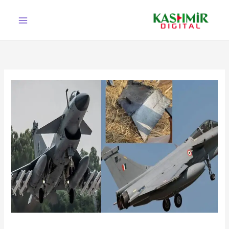
Ski
t
conten