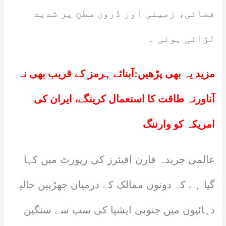
فضائی، زمینی اور ڈرون سطح پر شدید
لڑائی ہوئی ۔
مزید یہ بھی پڑھیں:
آبنائے ہرمز کے قریب بھی نہ
آناورنہ طاقت کا استعمال کرینگے، ایران کی
امریکہ کو وارننگ
عالمی جریدہ فارن افیئرز کی رپورٹ میں کہا
گیا ہے کہ دونوں ممالک کے درمیان جھڑپیں حالیہ
دہائیوں میں جنوبی ایشیا کی سب سے سنگین