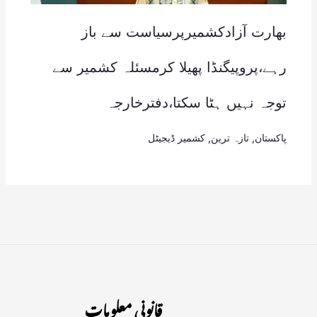
بھارت آزادکشمیرپرسیاست سے باز
رہے،پروپیگنڈا پھیلا کرمسئلہ کشمیر سے
توجہ نہیں ہٹا سکتا،دفترخارجہ
پاکستان
,
تازہ ترین
,
کشمیر ڈیجیٹل
قانونی معلومات