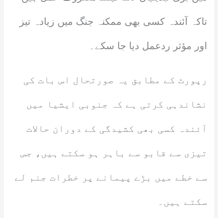
تاکہ آئندہ کسی بھی ممکنہ جنگ میں زیادہ تیز
اور مؤثر ردعمل دیا جا سکے۔
رپورٹ کے مطابق یہ صورتحال اس بات کی
نشاندہی کرتی ہے کہ جنوبی ایشیا میں
آئندہ کسی بھی کشیدگی کے دوران حالات
تیزی سے قابو سے باہر ہو سکتے ہیں، جس
سے خطے میں بڑے پیمانے پر خطرات جنم لے
سکتے ہیں۔