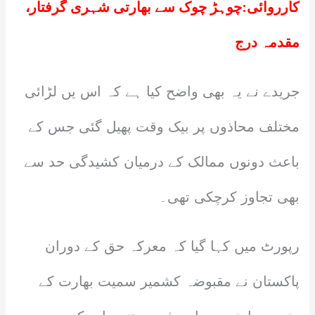
کارروائی:چوہڑ چوک سے بھارتی شہری گرفتار،
مقدمہ درج
جریدے نے یہ بھی واضح کیا ہے کہ اس یں لڑائی
مختلف محاذوں پر بیک وقت پھیل گئی جس کے
باعث دونوں ممالک کے درمیان کشیدگی حد سے
بھی تجاوز کرچکی تھی۔
رپورٹ میں کہا گیا کہ معرکہ حق کے دوران
پاکستان نے مقبوضہ کشمیر سمیت بھارت کے