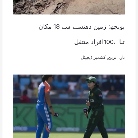
پونچھ: زمین دھنسنے سے 18 مکان
تباہ،100افراد منتقل
تازہ ترین
,
کشمیر ڈیجیٹل