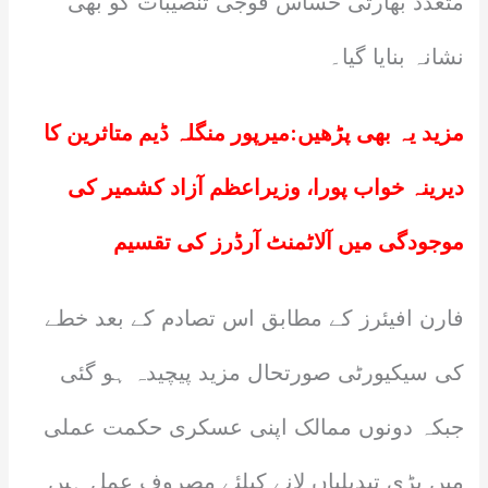
متعدد بھارتی حساس فوجی تنصیبات کو بھی
نشانہ بنایا گیا۔
مزید یہ بھی پڑھیں:
میرپور منگلہ ڈیم متاثرین کا
دیرینہ خواب پورا، وزیراعظم آزاد کشمیر کی
موجودگی میں آلاٹمنٹ آرڈرز کی تقسیم
فارن افیئرز کے مطابق اس تصادم کے بعد خطے
کی سیکیورٹی صورتحال مزید پیچیدہ ہو گئی
جبکہ دونوں ممالک اپنی عسکری حکمت عملی
میں بڑی تبدیلیاں لانے کیلئے مصروف عمل ہیں