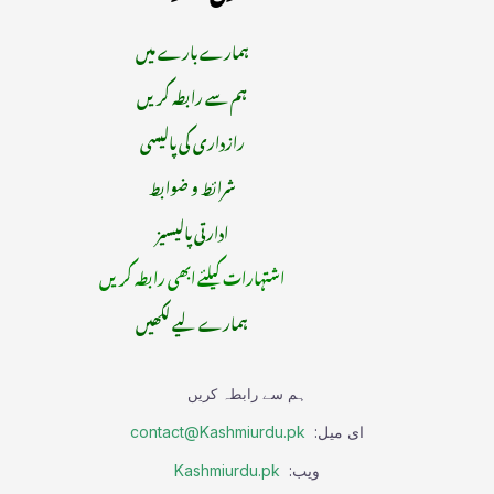
ہمارے بارے میں
ہم سے رابطہ کریں
رازداری کی پالیسی
شرائط و ضوابط
ادارتی پالیسیز
اشتہارات کیلئے ابھی رابطہ کریں
ہمارے لیے لکھیں
ہم سے رابطہ کریں
ای میل:
contact@Kashmiurdu.pk
ویب:
Kashmiurdu.pk