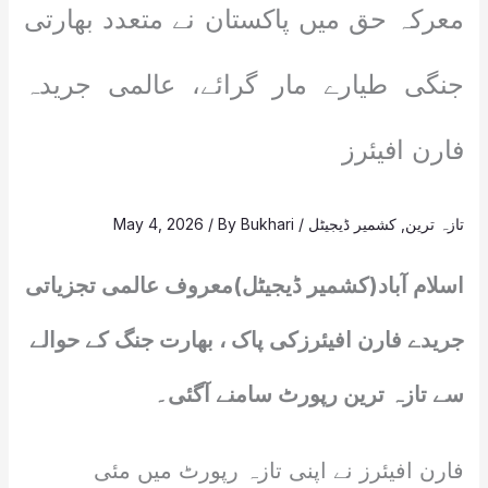
معرکہ حق میں پاکستان نے متعدد بھارتی
جنگی طیارے مار گرائے، عالمی جریدہ
فارن افیئرز
تازہ ترین
,
کشمیر ڈیجیٹل
/
Bukhari
/ By
May 4, 2026
اسلام آباد(کشمیر ڈیجیٹل)معروف عالمی تجزیاتی
جریدے فارن افیئرزکی پاک ، بھارت جنگ کے حوالے
سے تازہ ترین رپورٹ سامنے آگئی۔
فارن افیئرز نے اپنی تازہ رپورٹ میں مئی