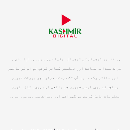
ہم کشمیر ڈیجیٹل کی ڈیجیٹل میڈیا ٹیم ہیں۔ ہمارا مشن ہے
جرات مندانہ صحافت اور تخلیقی کہانی گوئی جو آپ کو باخبر
اور متاثر رکھے۔ ہم آپ تک درست، مؤثر اور بروقت خبریں
پہنچاتے ہیں, ایسی خبریں جو واقعی اہم ہیں۔ تازہ ترین
معلومات حاصل کریں جو گہرائی اور وضاحت سے بھرپور ہوں۔