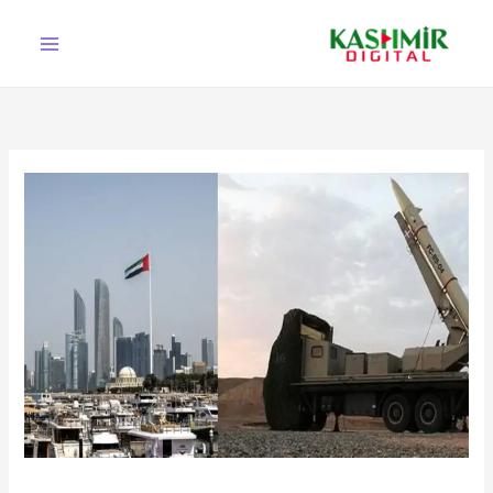
Ski
t
conten