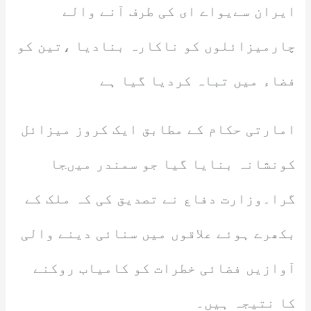
ایران سےیواے ای کی طرف آنے والے
چارمیزائلوں کو ناکارہ بنادیا ،تین کو
فضاء میں تباہ کردیا گیا ہے
امارتی حکام کے مطابق ایک کروز میزائل
کونشانہ بنایا گیا جو سمندر میںجا
گرا۔وزارت دفاع نے تصدیق کی کہ ملک کے
بکھرے ہوئے علاقوں میں سنائی دینے والی
آوازیں فضائی خطرات کو کامیاب روکنے
کا نتیجہ ہیں۔