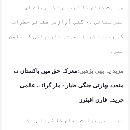
وزارت دفاع کا کہنا ہے کہ یواے ای
میں سنائی دی گئی آوازیں فضائی خطرات
کو روکنے کیلئے موثر کارروائی کی ضامن
ہیں۔
مزید یہ بھی پڑھیں:
معرکہ حق میں پاکستان نے
متعدد بھارتی جنگی طیارے مار گرائے، عالمی
جریدہ فارن افیئرز
اماراتی وزارت دفاع کا کہنا ہے کہ