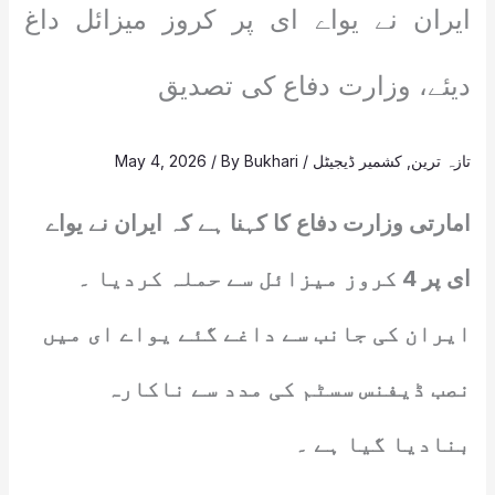
ایران نے یواے ای پر کروز میزائل داغ
دیئے، وزارت دفاع کی تصدیق
تازہ ترین
,
کشمیر ڈیجیٹل
/
Bukhari
/ By
May 4, 2026
امارتی وزارت دفاع کا کہنا ہے کہ ایران نے یواے
ای پر 4 کروز میزائل سے حملہ کردیا ۔
ایران کی جانب سے داغے گئے یواے ای میں
نصب ڈیفنس سسٹم کی مدد سے ناکارہ
بنادیا گیا ہے ۔