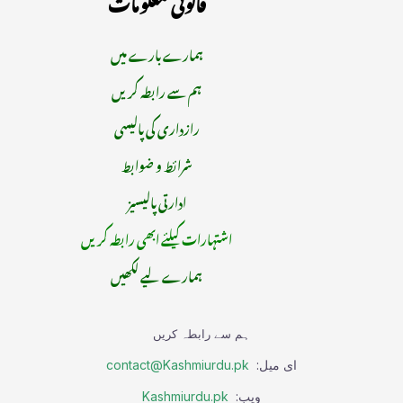
قانونی معلومات
ہمارے بارے میں
ہم سے رابطہ کریں
رازداری کی پالیسی
شرائط و ضوابط
ادارتی پالیسیز
اشتہارات کیلئے ابھی رابطہ کریں
ہمارے لیے لکھیں
ہم سے رابطہ کریں
ای میل:
contact@Kashmiurdu.pk
ویب:
Kashmiurdu.pk