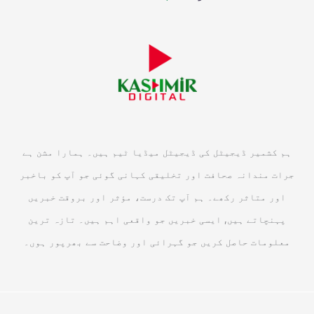
ہم کشمیر ڈیجیٹل کی ڈیجیٹل میڈیا ٹیم ہیں۔ ہمارا مشن ہے
جرات مندانہ صحافت اور تخلیقی کہانی گوئی جو آپ کو باخبر
اور متاثر رکھے۔ ہم آپ تک درست، مؤثر اور بروقت خبریں
پہنچاتے ہیں, ایسی خبریں جو واقعی اہم ہیں۔ تازہ ترین
معلومات حاصل کریں جو گہرائی اور وضاحت سے بھرپور ہوں۔