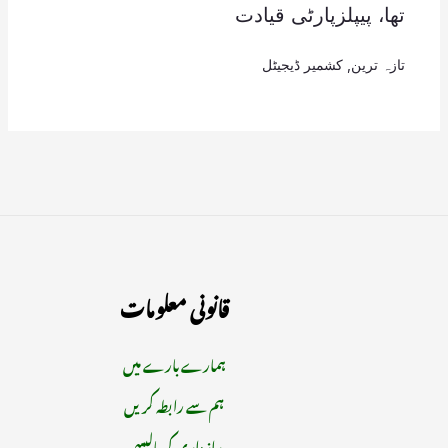
تھا، پیپلزپارٹی قیادت
تازہ ترین
,
کشمیر ڈیجیٹل
قانونی معلومات
ہمارے بارے میں
ہم سے رابطہ کریں
رازداری کی پالیسی