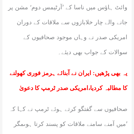
وائٹ ہاؤس میں ناسا کے ’آرٹیمس دوم‘ مشن پر
جانے والے چار خلابازوں سے ملاقات کے دوران
امریکی صدر نے وہاں موجود صحافیوں کے
سوالات کے جواب بھی دیئے۔
یہ بھی پڑھیں:
ایران نے آبنائے ہرمز فوری کھولنے
کا مطالبہ کردیا،امریکی صدر ٹرمپ کا دعویٰ
صحافیوں سے گفتگو کرتے ہوئے ٹرمپ نے کہا کہ
’میں آمنے سامنے ملاقات کو پسند کرتا ہوںمگر