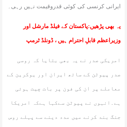
ایرانی کرنسی کی کوئی قدروقیمت نہیں رہی۔
یہ بھی پڑھیں:
پاکستان کے فیلڈ مارشل اور
وزیراعظم قابلِ احترام ہیں ، ڈونلڈ ٹرمپ
امریکی صدر نے یہ بھی بتایا کہ روسی
صدر پیوٹن کے ساتھ ایران اور یوکرین کے
معاملے پر ان کی فون پر بات چیت ہوئی
ہے۔انہوں نے پیوٹن سےکہا ہےکہ امریکا
جنگ بند کرنے میں مدد دینے سے پہلے روس