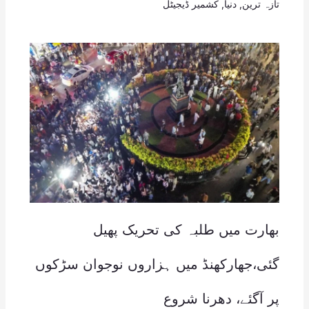
تازہ ترین
,
دنیا
,
کشمیر ڈیجیٹل
بھارت میں طلبہ کی تحریک پھیل
گئی،جھارکھنڈ میں ہزاروں نوجوان سڑکوں
پر آگئے، دھرنا شروع