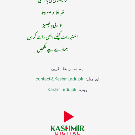
شرائط و ضوابط
ادارتی پالیسیز
اشتہارات کیلئے ابھی رابطہ کریں
ہمارے لیے لکھیں
ہم سے رابطہ کریں
ای میل:
contact@Kashmiurdu.pk
ویب:
Kashmiurdu.pk