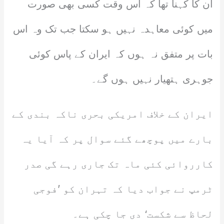
ان کا کہنا تھا کہ اس وقت کسی بھی صورت
میں کوئی معاہدہ نہیں ہو سکتا جب تک وہ اس
بات پر متفق نہ ہوں کہ ایران کے پاس کوئی
جوہری ہتھیار نہیں ہوں گے۔
ایران کے خلاف امریکی بحری ناکہ بندی کے
بارے میں پوچھے گئے سوال پر کہ آیا یہ
کارروائی کئی ماہ تک جاری رہے گی صدر
ٹرمپ نے جواب دیا کہ تہران کو ’فوجی
لحاظ سے شکست‘ دی جا چکی ہے۔