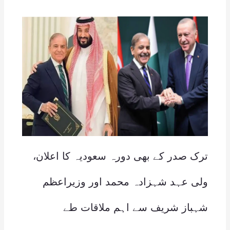
ترک صدر کے بھی دورہ سعودیہ کا اعلان،
ولی عہد شہزادہ محمد اور وزیراعظم
شہباز شریف سے اہم ملاقات طے