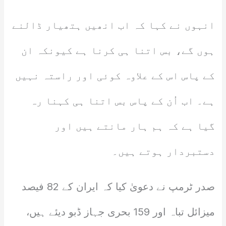
انہوں نے کہا کہ اب انھیں ہتھیار ڈالنے
ہوں گے، بس اتنا ہی کرنا ہے کیونکہ ان
کے پاس اس کے علاوہ کوئی اور راستہ نہیں
ہے۔ اب اُن کے پاس بس اتنا ہی کہنا رہ
گیا ہے کہ ہم ہار مانتے ہیں اور
دستبردار ہوتے ہیں۔
صدر ٹرمپ نے دعویٰ کیا کہ ایران کے 82 فیصد
میزائل تباہ اور 159 بحری جہاز ڈبو دیئے ہیں،