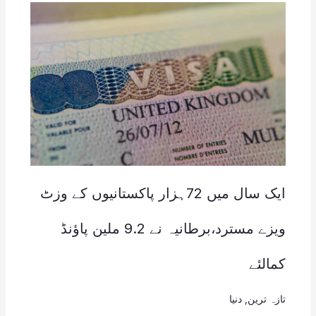
ایک سال میں 72ہزار پاکستانیوں کے وزٹ
ویزے مسترد،برطانیہ نے 9.2 ملین پاؤنڈ
کمالئے
تازہ ترین
,
دنیا