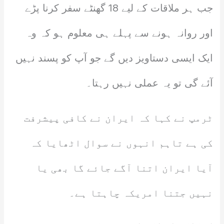
جب ہر ملاقات کے لیے 18 گھنٹے سفر کرنا پڑے
اور روانہ ہونے سے پہلے ہی معلوم ہو کہ وہ
ایک ایسی دستاویز دیں گے جو آپ کو پسند نہیں
آئے گی تو یہ عملی نہیں رہتا۔
ٹرمپ نے کہا کہ ایران نے کافی پیشرفت
کی ہے تاہم انہوں نے سوال اٹھایا کہ
آیا ایران اتنا آگے جائے گا بھی یا
نہیں جتنا امریکہ چاہتا ہے۔