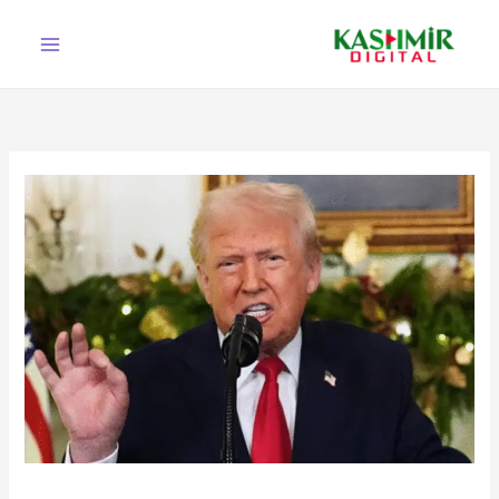
Ski
t
conten