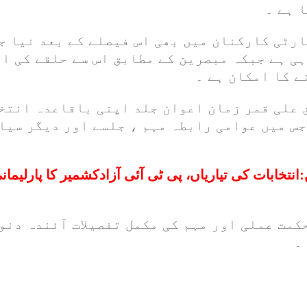
 ہے ۔
ارٹی کارکنان میں بھی اس فیصلے کے بعد نیا ج
ہی ہے جبکہ مبصرین کے مطابق اس سے حلقے کی ا
ے کا امکان ہے ۔
 علی قمر زمان اعوان جلد اپنی باقاعدہ انتخ
 جس میں عوامی رابطہ مہم ، جلسے اور دیگر سی
:
انتخابات کی تیاریاں، پی ٹی آئی آزادکشمیر کا پارلیمان
مت عملی اور مہم کی مکمل تفصیلات آئندہ دنو
۔