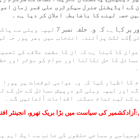
 کے ایڈیشنل جنرل سیکرٹری علی قمر زمان اعوا
ں حصہ لینے کا باضابطہ اعلان کر دیا ہے ۔
انہوں نے واضح طور پر کہا ہے کہ وہ حلقہ نمبر 7
ئی )کے ٹکٹ پرآئندہ انتخاب میں بھر پور حٓہ لی
وان کا کہنا ہے کہ ان کا مقصد علاقے کی تعمی
مسائل کا حل نکالنا اور عوام کو مؤثر اور ح
۔
م کا اظہار کیا کہ وہ عوامی توقعات پر پورا 
گے اور لیپہ ویلی کو درپیش مسائل کے حل کے ل
 کے لیے تمام ممکنہ اقدامات اُٹھائیں گے ۔
:
آزادکشمیر کی سیاست میں بڑا بریک تھرو، انجینئر اف
کوسیاسی و سماجی حلقوں کی جانب سے ایک اہم پی