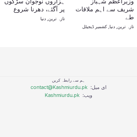
وزیراعظم شہباز
ہزاروں نوجوان سڑکوں
شریف سے اہم ملاقات
پر آگئے، دھرنا شروع
طے
تازہ ترین
,
دنیا
تازہ ترین
,
دنیا
,
کشمیر ڈیجیٹل
ہم سے رابطہ کریں
ای میل:
contact@Kashmiurdu.pk
ویب:
Kashmiurdu.pk