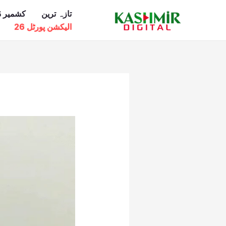
Ski
تازہ ترین
کشمیر ڈ
t
الیکشن پورٹل 26
conten