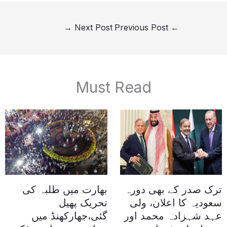
→
Next Post
Previous Post
←
Must Read
ترک صدر کے بھی دورہ
بھارت میں طلبہ کی
سعودیہ کا اعلان، ولی
تحریک پھیل
عہد شہزادہ محمد اور
گئی،جھارکھنڈ میں