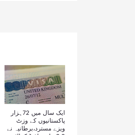
ایک سال میں 72ہزار
پاکستانیوں کے وزٹ
ویزے مسترد،برطانیہ نے