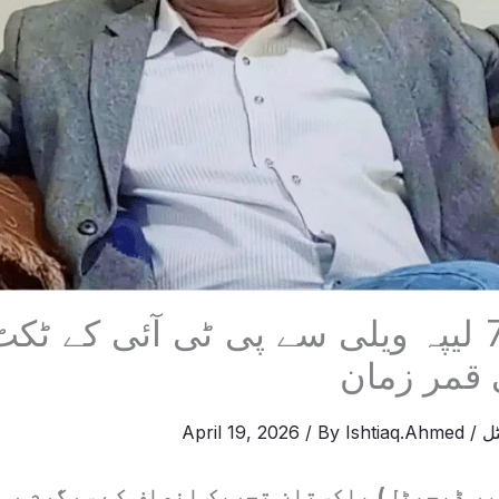
حلقہ نمبر 7 لیپہ ویلی سے پی ٹی آئی کے 
 قمر زمان
ل
/
Ishtiaq.Ahmed
/ By
April 19, 2026
یر ڈیجیٹل) پاکستان تحریک انصاف کے سرگرم رہ