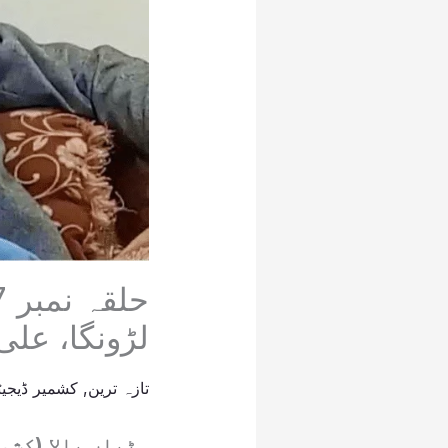
لڑونگا، علی
تازہ ترین
,
کشمیر ڈیجیٹ
ہٹیاں بالا (کشم