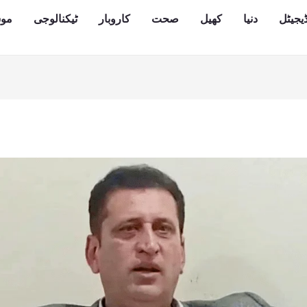
یجیٹل
دنیا
کھیل
صحت
کاروبار
ٹیکنالوجی
مو