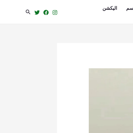
سم
الیکشن
Search