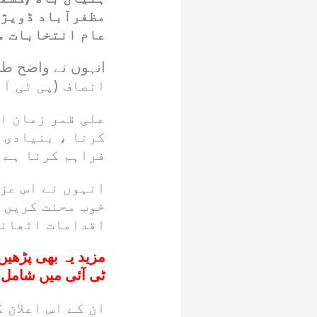
مظفرآباد ڈویژن
عام انتخابات می
انصاف (پی ٹی آ
علی قمر زمان اع
کرنا ، بنیادی 
فراہم کرنا ہے 
انہوں نے اس عز
خوب محنت کریں 
اقدامات اٹھانے
مزید یہ بھی پڑھیں
ٹی آئی میں شامل
ان کے اس اعلان 