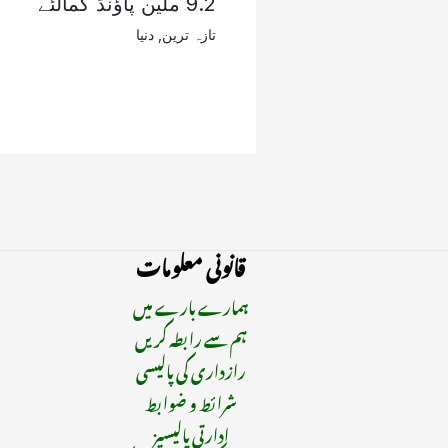
9.2 ملین پاؤنڈ کمالئے
تازہ ترین
,
دنیا
قانونی معلومات
ہمارے بارے میں
ہم سے رابطہ کریں
رازداری کی پالیسی
شرائط و ضوابط
ادارتی پالیسیز