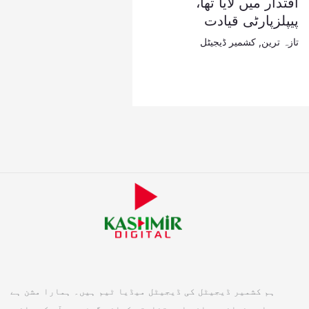
اقتدار میں لایا تھا،
پیپلزپارٹی قیادت
تازہ ترین
,
کشمیر ڈیجیٹل
ہم کشمیر ڈیجیٹل کی ڈیجیٹل میڈیا ٹیم ہیں۔ ہمارا مشن ہے