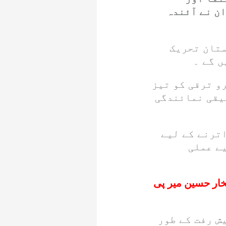
ن نے آئندہ
 لیپہ ویلی سے پاکستان تحریک
ں گے ۔
رو ترقی کو تیز
قیقی نمائندگی
اترنے کے لیے
یے عملی
تخار حسین میر پی
ش رفت کے طور