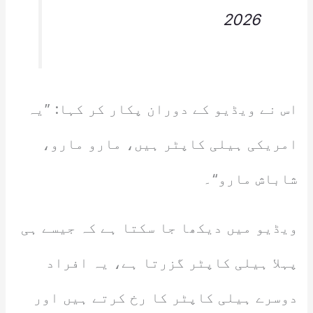
2026
اس نے ویڈیو کے دوران پکار کر کہا: ”یہ
امریکی ہیلی کاپٹر ہیں، مارو مارو،
شاباش مارو“۔
ویڈیو میں دیکھا جا سکتا ہے کہ جیسے ہی
پہلا ہیلی کاپٹر گزرتا ہے، یہ افراد
دوسرے ہیلی کاپٹر کا رخ کرتے ہیں اور