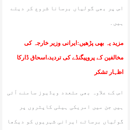
اس پر بھی گولیاں برسانا شروع کر دیتے
ہیں۔
مزید یہ بھی پڑھیں:
ایرانی وزیر خارجہ کی
مخالفین کے پروپیگنڈے کی تردید،اسحاق ڈارکا
اظہار تشکر
اس کے علاوہ بھی متعدد ویڈیوز سامنے آئی
ہیں جن میں امریکی ہیلی کاپٹروں پر
گولیاں برساتے ایرانی شہریوں کو دیکھا