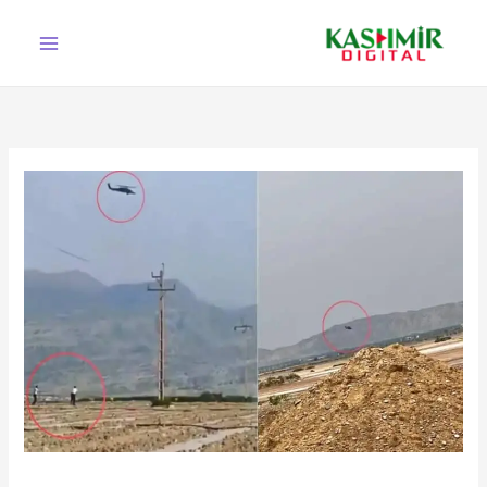
Ski
t
conten