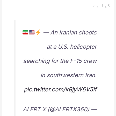
گیا ہے۔
— An Iranian shoots
at a U.S. helicopter
searching for the F-15 crew
in southwestern Iran.
pic.twitter.com/kBjyW6V5If
— ALERT X (@ALERTX360)