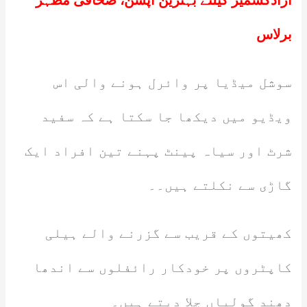
آزادکشمیر کیلئے بہترین آپشن، صحافی مظہر
برلاس
سوشل میڈیا پر وائرل ہونے والی اس
ویڈیو میں دیکھا جا سکتا ہے کہ سفید
شرٹ اور سیاہ پینٹ پہنے تین افراد ایک
گاڑی سے نکلتے ہیں۔۔
کھیتوں کے قریب سے گزرنے والے ہیلی
کاپٹروں پر خودکار رائفلوں سے اندھا
دھند گولیاں چلا دیتے ہیں۔