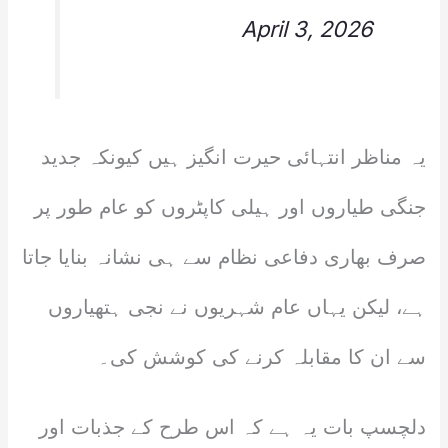
April 3, 2026
یہ مناظر انتہائی حیرت انگیز ہیں کیونکہ جدید
جنگی طیاروں اور ہیلی کاپٹروں کو عام طور پر
صرف بھاری دفاعی نظام سے ہی نشانہ بنایا جاتا
ہے، لیکن یہاں عام شہریوں نے نجی ہتھیاروں
سے ان کا مقابلہ کرنے کی کوشش کی۔
دلچسپ بات یہ ہے کہ اس طرح کے جذبات اور