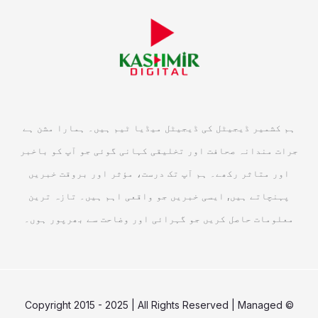
ہم کشمیر ڈیجیٹل کی ڈیجیٹل میڈیا ٹیم ہیں۔ ہمارا مشن ہے
جرات مندانہ صحافت اور تخلیقی کہانی گوئی جو آپ کو باخبر
اور متاثر رکھے۔ ہم آپ تک درست، مؤثر اور بروقت خبریں
پہنچاتے ہیں, ایسی خبریں جو واقعی اہم ہیں۔ تازہ ترین
معلومات حاصل کریں جو گہرائی اور وضاحت سے بھرپور ہوں۔
© Copyright 2015 - 2025 | All Rights Reserved | Managed