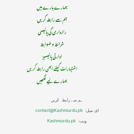
ہمارے بارے میں
ہم سے رابطہ کریں
رازداری کی پالیسی
شرائط و ضوابط
ادارتی پالیسیز
اشتہارات کیلئے ابھی رابطہ کریں
ہمارے لیے لکھیں
ہم سے رابطہ کریں
ای میل:
contact@Kashmiurdu.pk
ویب:
Kashmiurdu.pk