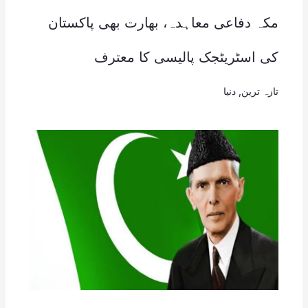
مکہ دفاعی معاہدہ، بھارت بھی پاکستان
کی اسٹریٹجک پالیسی کا معترف
تازہ ترین
,
دنیا