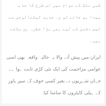
کسی ملک کے عوام میں اس طرح کا جذبہ
پیدا ہو جائے تو وہ جدید ٹیکنالوجی سے
لیس دشمن کے لیے بھی بڑا خطرہ بن سکتے
ہیں۔
ایران میں پیش آنے والا یہ حالیہ واقعہ بھی اسی
عوامی مزاحمت کی ایک نئی کڑی ثابت ہوا ہے
جہاں شہریوں نے بغیر کسی خوف کے سپر پاور
کے ہیلی کاپٹروں کا سامنا کیا۔