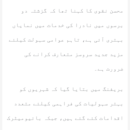
محسن نقوی کا کہنا تھا کہ گزشتہ دو
برسوں میں نادرا کی خدمات میں نمایاں
بہتری آئی ہے، تاہم عوامی سہولت کیلئے
مزید جدید سروسز متعارف کرانے کی
ضرورت ہے۔
بریفنگ میں بتایا گیا کہ شہریوں کو
بہتر سہولیات کی فراہمی کیلئے متعدد
اقدامات کئے گئے ہیں، جبکہ بائیومیٹرک