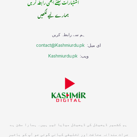
اشتہارات کیلئے ابھی رابطہ کریں
ہمارے لیے لکھیں
ہم سے رابطہ کریں
ای میل:
contact@Kashmiurdu.pk
ویب:
Kashmiurdu.pk
ہم کشمیر ڈیجیٹل کی ڈیجیٹل میڈیا ٹیم ہیں۔ ہمارا مشن ہے
جرات مندانہ صحافت اور تخلیقی کہانی گوئی جو آپ کو باخبر