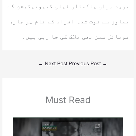
مزید براں پاکستان ٹیلی کمیونیکیشن کے
تعاون سے فوت شدہ افراد کے نام پر جاری
موبائل سمز بھی بلاک کی جا رہی ہیں۔
→
Next Post
Previous Post
←
Must Read