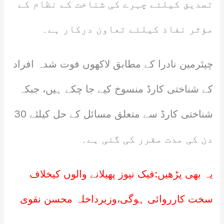
تصدیق کیلئے چہرے کی شناخت کے نظام کے
مؤثر نفاذ کیلئے تعاون درکار ہے۔
چیئرمین نادرا کے مطابق لاکھوں فوت شدہ افراد
کے شناختی کارڈ منسوخ کیے جا چکے ہیں، جبکہ
شناختی کارڈ سے متعلق مسائل کے حل کیلئے 30
دن کی مدت مقرر کی گئی ہے۔
یہ بھی پڑھیں:
فیک نیوز پھیلانے والوں کیخلاف
سخت کارروائی ہوگی،وزیرداخلہ محسن نقوی