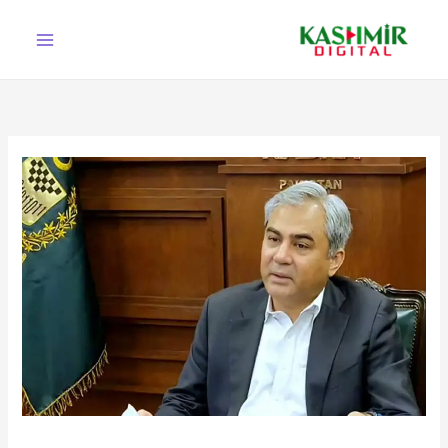
Ski
t
conten