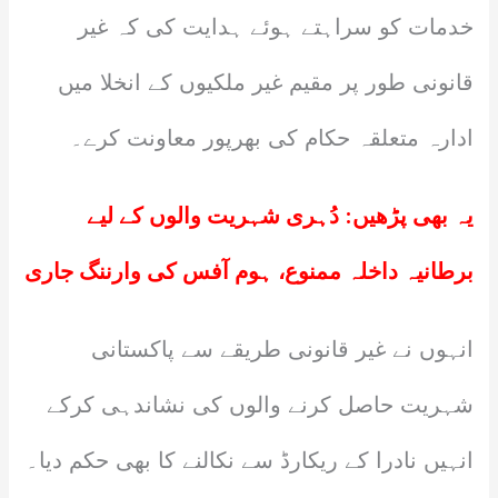
خدمات کو سراہتے ہوئے ہدایت کی کہ غیر
قانونی طور پر مقیم غیر ملکیوں کے انخلا میں
ادارہ متعلقہ حکام کی بھرپور معاونت کرے۔
یہ بھی پڑھیں:
دُہری شہریت والوں کے لیے
برطانیہ داخلہ ممنوع، ہوم آفس کی وارننگ جاری
انہوں نے غیر قانونی طریقے سے پاکستانی
شہریت حاصل کرنے والوں کی نشاندہی کرکے
انہیں نادرا کے ریکارڈ سے نکالنے کا بھی حکم دیا۔