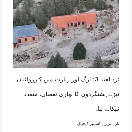
:ردالفتنہ3: ارگ اور زیارت میں کارروائیاں
تیز،دہشتگردوں کا بھاری نقصان، متعدد
ٹھکانے تباہ
تازہ ترین
,
کشمیر ڈیجیٹل