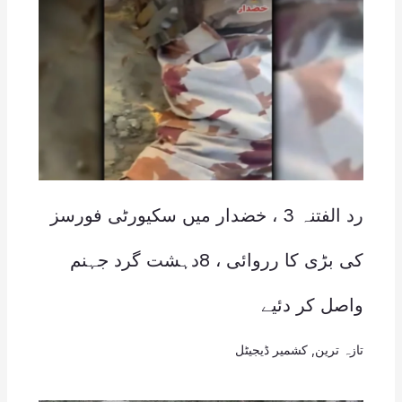
رد الفتنہ 3 ، خضدار میں سکیورٹی فورسز
کی بڑی کا رروائی ، 8دہشت گرد جہنم
واصل کر دئیے
تازہ ترین
,
کشمیر ڈیجیٹل