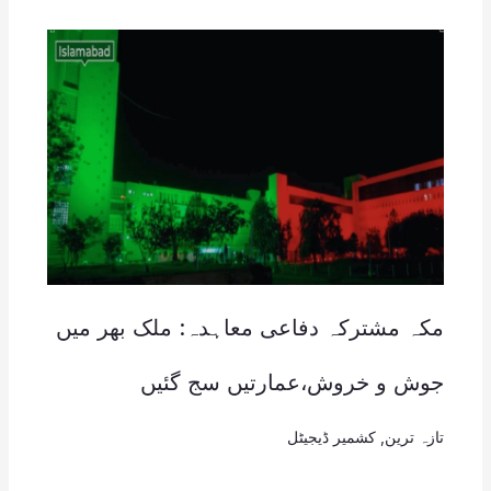
مکہ مشترکہ دفاعی معاہدہ: ملک بھر میں
جوش و خروش،عمارتیں سج گئیں
تازہ ترین
,
کشمیر ڈیجیٹل