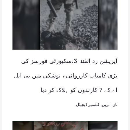
آپریشن رد الفتنہ3،سکیورٹی فورسز کی
بڑی کامیاب کارروائی ، نوشکی میں بی ایل
اے کے 7 کارندوں کو ہلاک کر دیا
تازہ ترین
,
کشمیر ڈیجیٹل