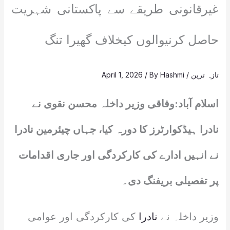
غیرقانونی طریقے سے پاکستانی شہریت
حاصل کرنیوالوں کیخلاف گھیرا تنگ
تازہ ترین
/
Hashmi
/ By
April 1, 2026
اسلام آباد:وفاقی وزیر داخلہ محسن نقوی نے
نادرا ہیڈکوارٹرز کا دورہ کیا، جہاں چیئرمین نادرا
نے انہیں ادارے کی کارکردگی اور جاری اقدامات
پر تفصیلی بریفنگ دی۔
وزیر داخلہ نے
نادرا
کی کارکردگی اور عوامی