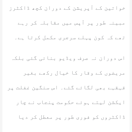
خواتین کے آپریشن کے دوران کچھ ڈاکٹرز
مبینہ طور پر آپس میں مقابلہ کر رہے
تھے کہ کون پہلے سرجری مکمل کرتا ہے۔
اس دوران نہ صرف ویڈیو بنائی گئی بلکہ
مریضوں کے وقار کا خیال رکھے بغیر
قہقہے بھی لگائے گئے۔ اس سنگین غفلت پر
ایکشن لیتے ہوئے حکومت پنجاب نے چار
ڈاکٹروں کو فوری طور پر معطل کر دیا
ہے۔