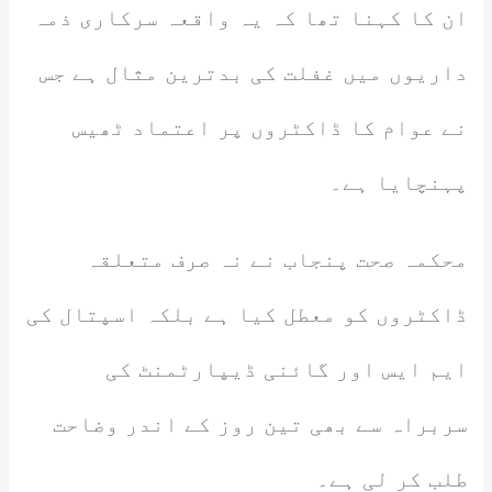
ان کا کہنا تھا کہ یہ واقعہ سرکاری ذمہ
داریوں میں غفلت کی بدترین مثال ہے جس
نے عوام کا ڈاکٹروں پر اعتماد ٹھیس
پہنچایا ہے۔
محکمہ صحت پنجاب نے نہ صرف متعلقہ
ڈاکٹروں کو معطل کیا ہے بلکہ اسپتال کی
ایم ایس اور گائنی ڈیپارٹمنٹ کی
سربراہ سے بھی تین روز کے اندر وضاحت
طلب کر لی ہے۔