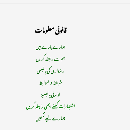
قانونی معلومات
ہمارے بارے میں
ہم سے رابطہ کریں
رازداری کی پالیسی
شرائط و ضوابط
ادارتی پالیسیز
اشتہارات کیلئے ابھی رابطہ کریں
ہمارے لیے لکھیں