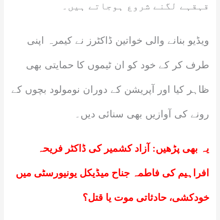
قہقہے لگنے شروع ہوجاتے ہیں۔
ویڈیو بنانے والی خواتین ڈاکٹرز نے کیمرہ اپنی
طرف کر کے خود کو ان ٹیموں کا حمایتی بھی
ظاہر کیا اور آپریشن کے دوران نومولود بچوں کے
رونے کی آوازیں بھی سنائی دیں۔
یہ بھی پڑھیں:
آزاد کشمیر کی ڈاکٹر فریحہ
افراہیم کی فاطمہ جناح میڈیکل یونیورسٹی میں
خودکشی، حادثاتی موت یا قتل؟