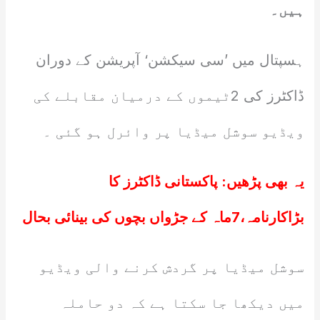
ہیں۔
ہسپتال میں ’سی سیکشن‘ آپریشن کے دوران
ڈاکٹرز کی 2ٹیموں کے درمیان مقابلے کی
ویڈیو سوشل میڈیا پر وائرل ہو گئی ۔
یہ بھی پڑھیں:
پاکستانی ڈاکٹرز کا
بڑاکارنامہ،7ماہ کے جڑواں بچوں کی بینائی بحال
سوشل میڈیا پر گردش کرنے والی ویڈیو
میں دیکھا جا سکتا ہے کہ دو حاملہ