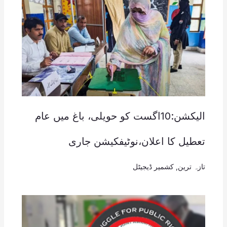
الیکشن:10اگست کو حویلی، باغ میں عام
تعطیل کا اعلان،نوٹیفکیشن جاری
تازہ ترین
,
کشمیر ڈیجیٹل