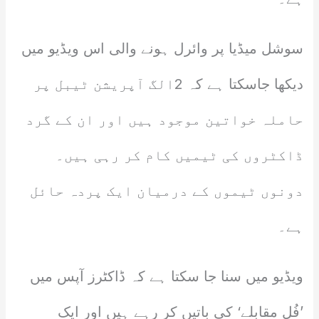
سوشل میڈیا پر وائرل ہونے والی اس ویڈیو میں
دیکھا جاسکتا ہے کہ 2الگ آپریشن ٹیبل پر
حاملہ خواتین موجود ہیں اور ان کے گرد
ڈاکٹروں کی ٹیمیں کام کر رہی ہیں۔
دونوں ٹیموں کے درمیان ایک پردہ حائل
ہے۔
ویڈیو میں سنا جا سکتا ہے کہ ڈاکٹرز آپس میں
’فُل مقابلے‘ کی باتیں کر رہے ہیں اور ایک