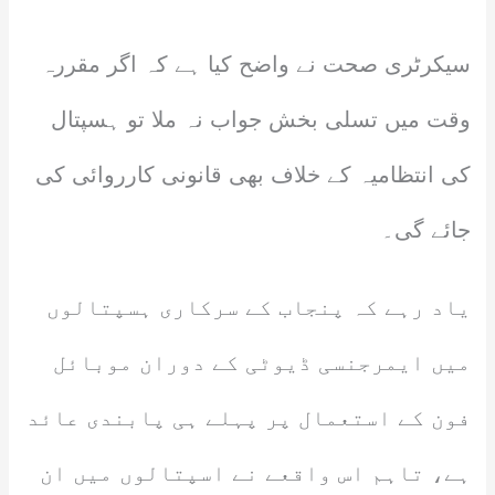
سیکرٹری صحت نے واضح کیا ہے کہ اگر مقررہ
وقت میں تسلی بخش جواب نہ ملا تو ہسپتال
کی انتظامیہ کے خلاف بھی قانونی کارروائی کی
جائے گی۔
یاد رہے کہ پنجاب کے سرکاری ہسپتالوں
میں ایمرجنسی ڈیوٹی کے دوران موبائل
فون کے استعمال پر پہلے ہی پابندی عائد
ہے، تاہم اس واقعے نے اسپتالوں میں ان