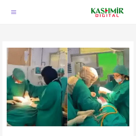
Ski
t
conten