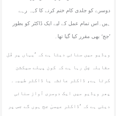
دوسرے کو جلدی کام ختم کرنے کا کہہ رہے
ہیں۔اس تمام عمل کے لیے ایک ڈاکٹر کو بطور
’جج‘ بھی مقرر کیا گیا تھا۔
ویڈیو میں سنائی دیتا ہے کہ ’یہاں پر فُل
مقابلہ چل رہا ہے کہ کون پہلے سیکشن
کرتا ہے، ڈاکٹر عائشہ یا ڈاکٹر طیبہ۔
پھر ویڈیو میں ایک دوسری آواز سنائی
دیتی ہے کہ ’ڈاکٹر عیسیٰ جج ہوں گے جس پر