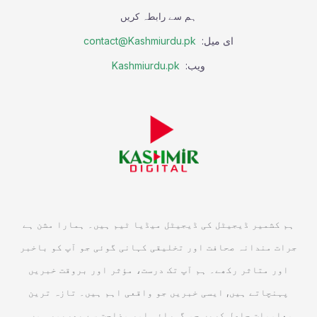
ہم سے رابطہ کریں
ای میل:
contact@Kashmiurdu.pk
ویب:
Kashmiurdu.pk
ہم کشمیر ڈیجیٹل کی ڈیجیٹل میڈیا ٹیم ہیں۔ ہمارا مشن ہے
جرات مندانہ صحافت اور تخلیقی کہانی گوئی جو آپ کو باخبر
اور متاثر رکھے۔ ہم آپ تک درست، مؤثر اور بروقت خبریں
پہنچاتے ہیں, ایسی خبریں جو واقعی اہم ہیں۔ تازہ ترین
معلومات حاصل کریں جو گہرائی اور وضاحت سے بھرپور ہوں۔