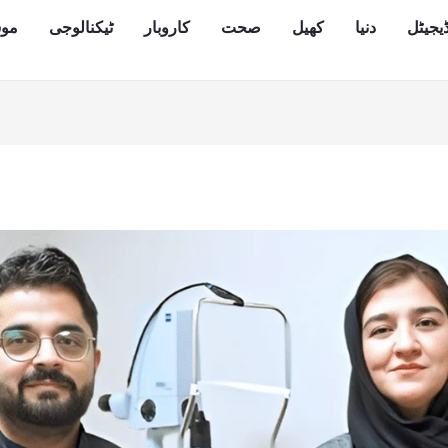
یجیٹل
دنیا
کھیل
صحت
کاروبار
ٹیکنالوجی
مو