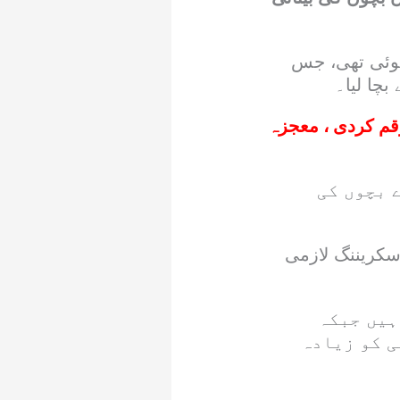
ہوئی تھی، جس
بچا لیا۔
رقم کردی ، معجزہ
 بچوں کی
اسکریننگ لازمی
دا ہوتے ہیں جبکہ
ی کو زیادہ