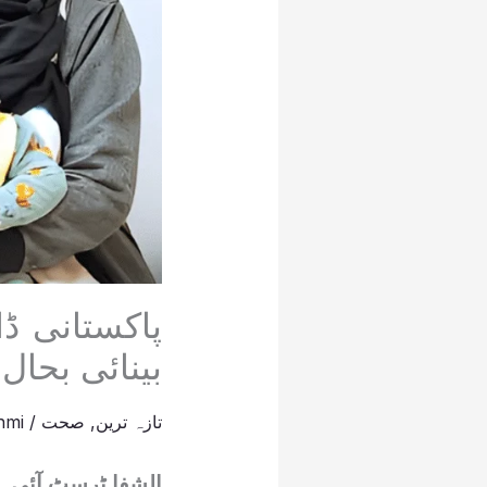
بینائی بحال
تازہ ترین
,
صحت
/
hmi
الشفا ٹرسٹ آئی ہ