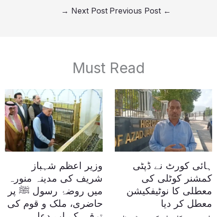
→
Next Post
Previous Post
←
Must Read
ہائی کورٹ نے ڈپٹی
وزیر اعظم شہباز
کمشنر کوٹلی کی
شریف کی مدینہ منورہ
معطلی کا نوٹیفکیشن
میں روضۂ رسول ﷺ پر
معطل کر دیا
حاضری، ملک و قوم کی
ترقی کے لیے دعا