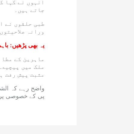
انہوں نے کہا کہ
جاتے ہیں۔
طبی حلقوں نے ا
ورانہ صلاحیتوں 
یہ بھی پڑھیں:
باہم
ماہرین کے مطاب
ملک میں پیچیدہ 
مثبت پیش رفت ہ
واضح رہے کہ الشفا
پی کے خصوصی پروگرام کے تحت اب 