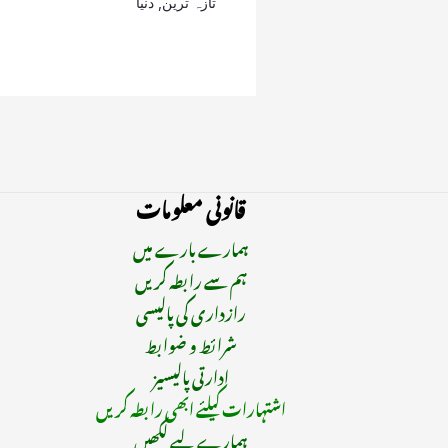
تازہ ترین
,
دنیا
قانونی معلومات
ہمارے بارے میں
ہم سے رابطہ کریں
رازداری کی پالیسی
شرائط و ضوابط
ادارتی پالیسیز
اشتہارات کیلئے ابھی رابطہ کریں
ہمارے لیے لکھیں