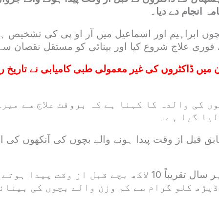
مہ انجام دے دیا۔
بچوں ابراہیم اور اسماعیل میں آر او پی کی تشخیص 
 فوری علاج شروع کیا اور بینائی کو مستقل نقصان سے 
 میں ڈاکٹروں کی غیر معمولی طبی کامیابی نے تاریخ 
ں کی والدہ کا کہنا ہے کہ بروقت علاج سے میرے
لیا گیا ہے۔
بق قبل از وقت پیدا ہونے والے بچوں کی آنکھوں کی 
انہوں نے بتایا کہ ہر سال تقریباً 10 لاکھ بچے قبل از وقت پی
ڈیڑھ کلو گرام سے کم وزن والے بچوں کی بینائ