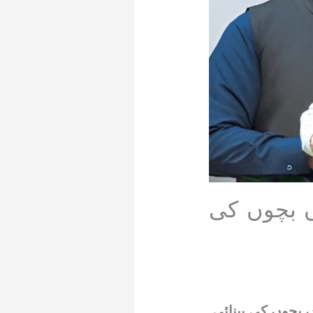
ہ،7ماہ کے جڑواں بچوں کی
ں بچوں کی بینائی