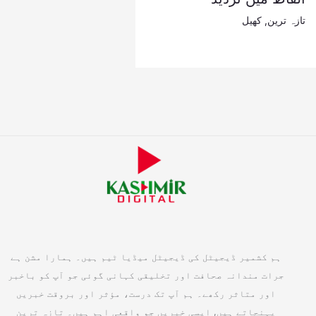
تازہ ترین
,
کھیل
ہم کشمیر ڈیجیٹل کی ڈیجیٹل میڈیا ٹیم ہیں۔ ہمارا مشن ہے
جرات مندانہ صحافت اور تخلیقی کہانی گوئی جو آپ کو باخبر
اور متاثر رکھے۔ ہم آپ تک درست، مؤثر اور بروقت خبریں
پہنچاتے ہیں, ایسی خبریں جو واقعی اہم ہیں۔ تازہ ترین