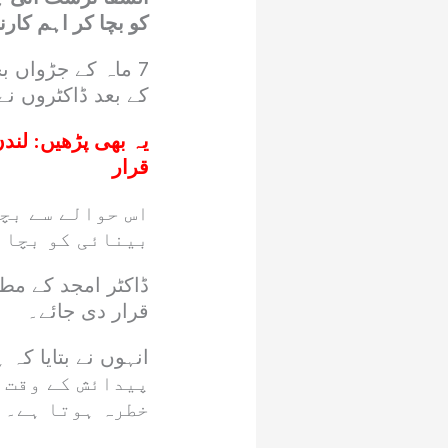
کو بچا کر اہم کارنا
7 ماہ کے جڑواں 
کے بعد ڈاکٹروں نے
یہ بھی پڑھیں:
لندن
قرار
اس حوالے سے بچو
بینائی کو بچا 
ڈاکٹر امجد کے مطا
قرار دی جائے۔
پیدائش کے وقت 
خطرہ ہوتا ہے۔