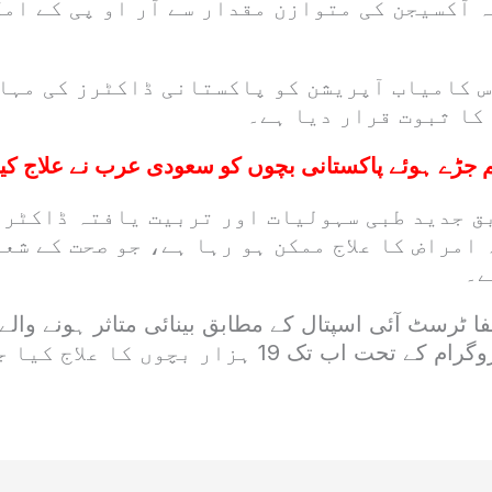
 آکسیجن کی متوازن مقدار سے آر او پی کے ام
س کامیاب آپریشن کو پاکستانی ڈاکٹرز کی مہا
کا ثبوت قرار دیا ہے۔
 جڑے ہوئے پاکستانی بچوں کو سعودی عرب نے علاج کیلئے
ق جدید طبی سہولیات اور تربیت یافتہ ڈاکٹرو
امراض کا علاج ممکن ہو رہا ہے، جو صحت کے شعب
ے۔
 ٹرسٹ آئی اسپتال کے مطابق بینائی متاثر ہونے والے ب
تک 19 ہزار بچوں کا علاج کیا جا چکا ہے۔