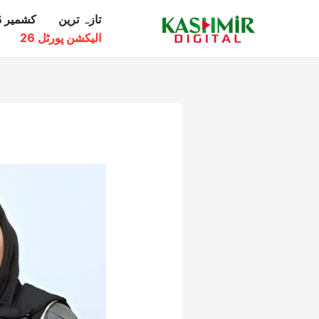
Ski
تازہ ترین
کشمیر ڈ
t
الیکشن پورٹل 26
conten