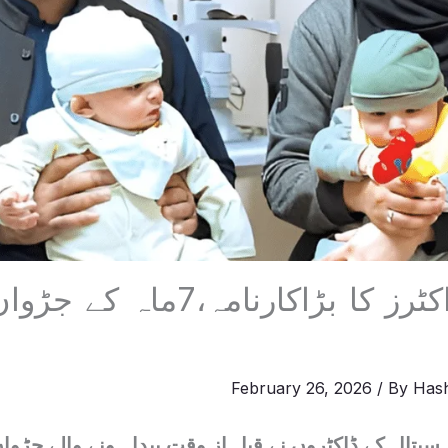
پاکستانی ڈاکٹرز کا بڑاکارنام
February 26, 2026
/ By
Has
سپتال کے ڈاکٹروں نے قبل از وقت پیدا ہونے والے جڑوا