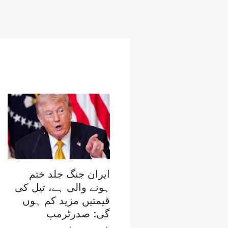
ایران جنگ جلد ختم
ہونے والی ہے، تیل کی
قیمتیں مزید کم ہوں
گی: صدرٹرمپ