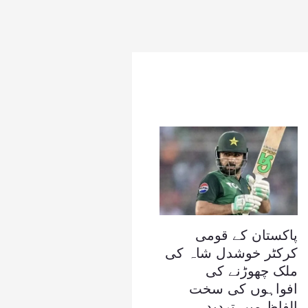
پاکستان کے قومی
کرکٹر خوشدل شاہ کی
ملک چھوڑنے کی
افواہوں کی سخت
الفاظ میں تردید