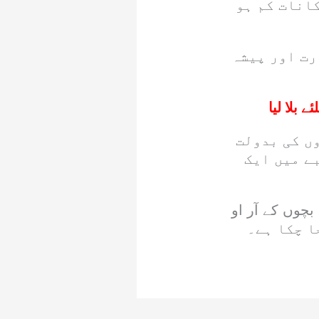
کانات کم ہو
رت اور پیشہ
 بلا لیا
ں کی بدولت
ے میں ایک
چوں کے آر او