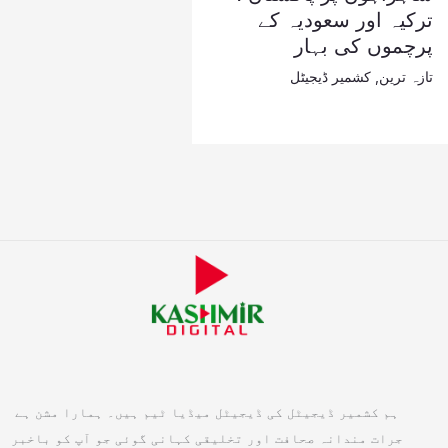
ترکیہ اور سعودیہ کے
پرچموں کی بہار
تازہ ترین
,
کشمیر ڈیجیٹل
ہم کشمیر ڈیجیٹل کی ڈیجیٹل میڈیا ٹیم ہیں۔ ہمارا مشن ہے
جرات مندانہ صحافت اور تخلیقی کہانی گوئی جو آپ کو باخبر