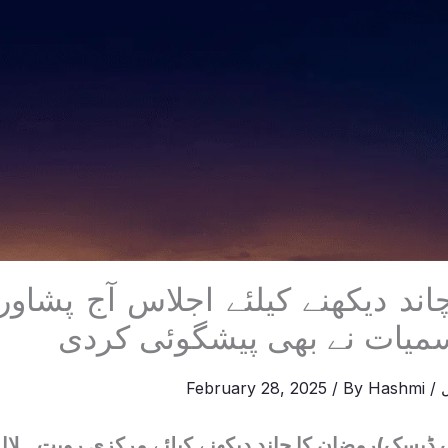
ند دیکھنے کیلئے اجلاس آج پشاور
یات نے بھی پیشگوئی کردی
February 28, 2025
/ By
Hashmi
/
رنگ ڈیسک)رمضان کا چاند دیکھنے کیلئے مرکزی رویت ہلا