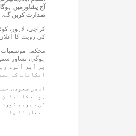
آج پشاورمیں ہوگا
صدارت کریں گے، رمضان 
کراچی، لاہور، کوئ
کی رویت کا اعلان چ
پر آبر آلود ر
امکانات کم ہیں
ادھر سعودی خبر
ہونے کا امکان 
کی سپریم کورٹ ک
رمضان کا چاند 