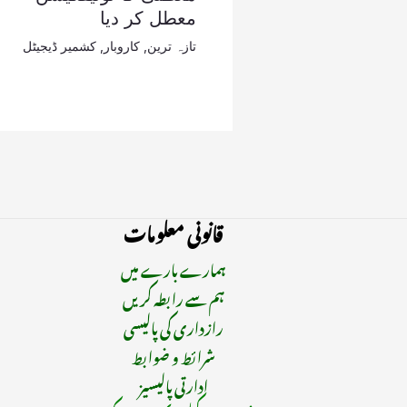
معطل کر دیا
تازہ ترین
,
کاروبار
,
کشمیر ڈیجیٹل
قانونی معلومات
ہمارے بارے میں
ہم سے رابطہ کریں
رازداری کی پالیسی
شرائط و ضوابط
ادارتی پالیسیز