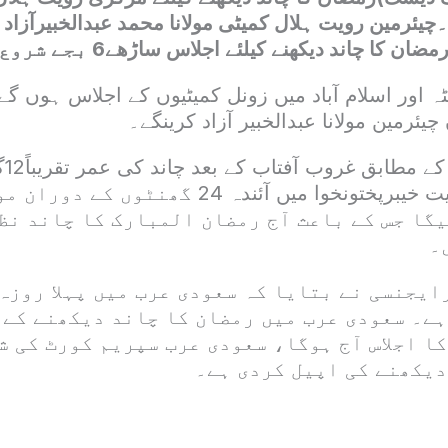
۔چیئرمین رویت ہلال کمیٹی مولانا محمد عبدالخبیرآزاد
کا چاند دیکھنے کیلئے اجلاس ساڑھے6 بجے شروع ہوگا۔
ٹہ اور اسلام آباد میں زونل کمیٹیوں کے اجلاس ہوں گ
یئرمین مولانا عبدالخبیر آزاد کرینگے۔
ہوگی، پشاور سمیت خیبرپختونخوا میں آئندہ 24 گ
ہیگا جس کے باعث آج رمضان المبارک کا چاند نظر
۔
ایجنسی نے بتایا کہ سعودی عرب میں پہلا روزہ
ہے۔ سعودی عرب میں رمضان کا چاند دیکھنے کے 
ا اجلاس آج ہوگا، سعودی عرب سپریم کورٹ کی ش
دیکھنے کی اپیل کردی ہے۔