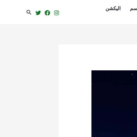
سم
الیکشن
Search