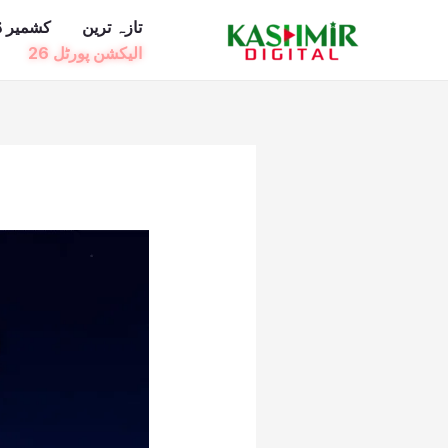
Ski
تازہ ترین
کشمیر ڈ
t
الیکشن پورٹل 26
conten