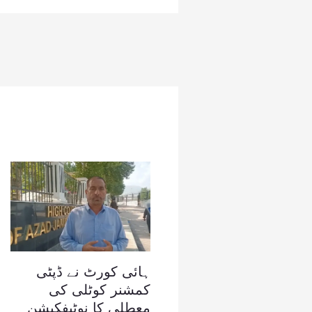
ہائی کورٹ نے ڈپٹی
کمشنر کوٹلی کی
معطلی کا نوٹیفکیشن