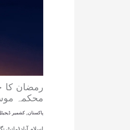
رمضان کا چا
محکمہ موسم
پاکستان
,
کشمیر ڈیجیٹل
اسلام آباد(مانیٹ