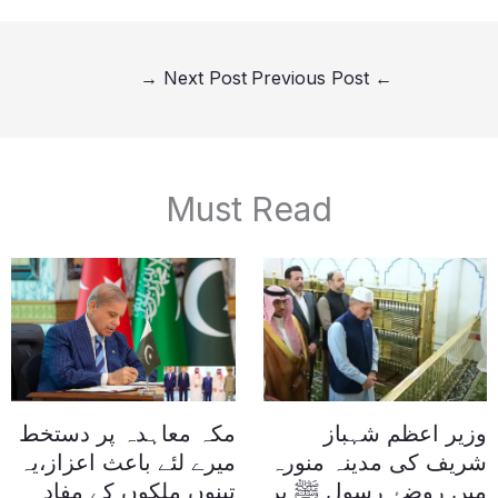
→
Next Post
Previous Post
←
Must Read
وزیر اعظم شہباز
مکہ معاہدہ پر دستخط
شریف کی مدینہ منورہ
میرے لئے باعث اعزاز،یہ
میں روضۂ رسول ﷺ پر
تینوں ملکوں کے مفاد