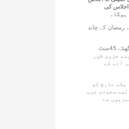
 اجلاس کی
ے، رمضان کے چاند
محکمہ موسمیات کے مطابق غروب آفتاب کے بعد چاند کی عمر تقریباً12گھنٹے 45منٹ
ھنٹوں کے دوران موسم جزوی طور
 آنے کے
 یکم مارچ کو
لیے سعودی عرب
ہریوں سے