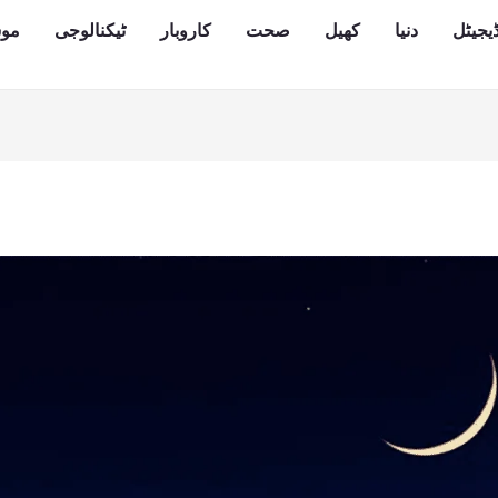
یجیٹل
دنیا
کھیل
صحت
کاروبار
ٹیکنالوجی
مو