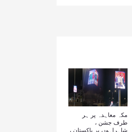
مکہ معاہدہ پر ہر
طرف جشن ،
شاہراہوں پر پاکستان ،