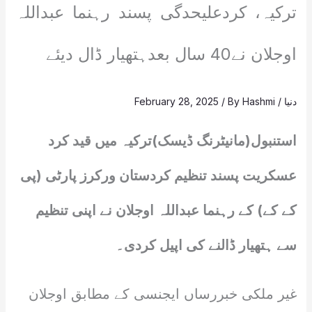
ترکیہ، کردعلیحدگی پسند رہنما عبداللہ
اوجلان نے40 سال بعدہتھیار ڈال دیئے
دنیا
/
Hashmi
/ By
February 28, 2025
استنبول(مانیٹرنگ ڈیسک)ترکیہ میں قید کرد
عسکریت پسند تنظیم کردستان ورکرز پارٹی (پی
کے کے) کے رہنما عبداللہ اوجلان نے اپنی تنظیم
سے ہتھیار ڈالنے کی اپیل کردی۔
غیر ملکی خبررساں ایجنسی کے مطابق اوجلان