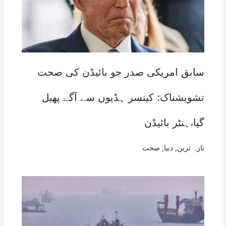
سابق امریکی صدر جو بائیڈن کی صحت
تشویشناک: کینسر ہڈیوں سے آگے پھیل
گیا،ہنٹر بائیڈن
تازہ ترین
,
دنیا
,
صحت