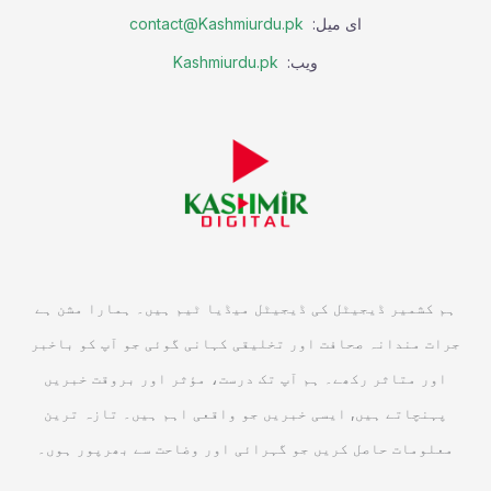
ای میل:
contact@Kashmiurdu.pk
ویب:
Kashmiurdu.pk
ہم کشمیر ڈیجیٹل کی ڈیجیٹل میڈیا ٹیم ہیں۔ ہمارا مشن ہے
جرات مندانہ صحافت اور تخلیقی کہانی گوئی جو آپ کو باخبر
اور متاثر رکھے۔ ہم آپ تک درست، مؤثر اور بروقت خبریں
پہنچاتے ہیں, ایسی خبریں جو واقعی اہم ہیں۔ تازہ ترین
معلومات حاصل کریں جو گہرائی اور وضاحت سے بھرپور ہوں۔