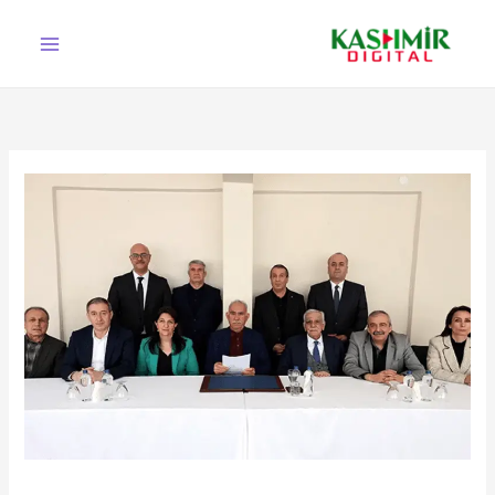
Ski
t
conten