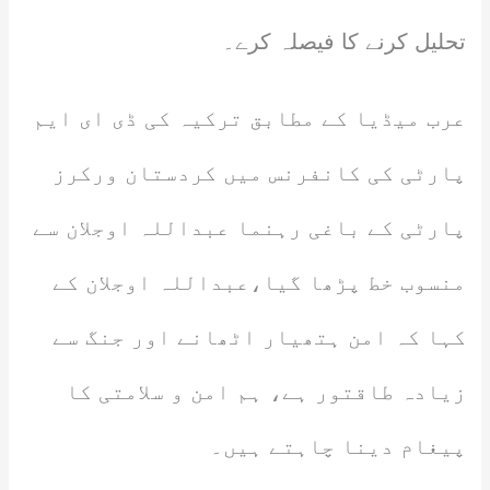
تحلیل کرنے کا فیصلہ کرے۔
عرب میڈیا کے مطابق ترکیہ کی ڈی ای ایم
پارٹی کی کانفرنس میں کردستان ورکرز
پارٹی کے باغی رہنما عبداللہ اوجلان سے
منسوب خط پڑھا گیا،عبداللہ اوجلان کے
کہا کہ امن ہتھیار اٹھانے اور جنگ سے
زیادہ طاقتور ہے، ہم امن و سلامتی کا
پیغام دینا چاہتے ہیں۔