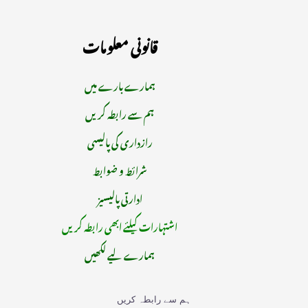
قانونی معلومات
ہمارے بارے میں
ہم سے رابطہ کریں
رازداری کی پالیسی
شرائط و ضوابط
ادارتی پالیسیز
اشتہارات کیلئے ابھی رابطہ کریں
ہمارے لیے لکھیں
ہم سے رابطہ کریں