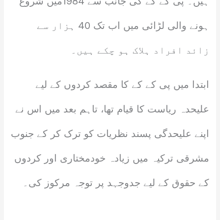
ہیں۔ پی کے کے کی جانب سے 1984میں شروع
ہونے والی لڑائی میں اب تک 40 ہزار سے
زائد افراد ہلاک ہو چکے ہیں۔
ابتدا میں پی کے کے کا مقصد کردوں کے لیے
علیحدہ ریاست کا قیام تھا، تاہم بعد میں اس نے
اپنے علیحدگی پسند نظریات کو ترک کر کے جنوب
مشرقی ترکیہ میں زیادہ خودمختاری اور کردوں
کے حقوق کے لیے جدوجہد پر توجہ مرکوز کی۔