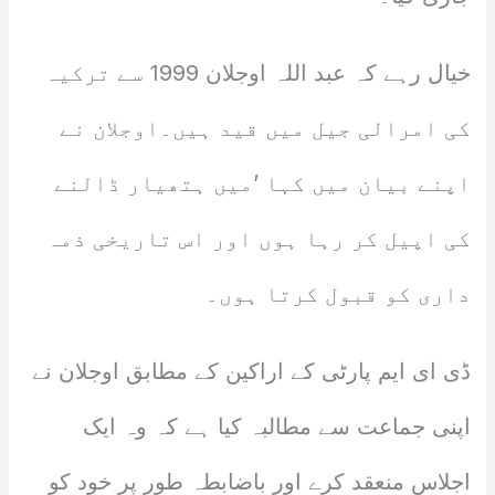
خیال رہے کہ عبد اللہ اوجلان 1999 سے ترکیہ
کی امرالی جیل میں قید ہیں۔اوجلان نے
اپنے بیان میں کہا ’میں ہتھیار ڈالنے
کی اپیل کر رہا ہوں اور اس تاریخی ذمہ
داری کو قبول کرتا ہوں۔
ڈی ای ایم پارٹی کے اراکین کے مطابق اوجلان نے
اپنی جماعت سے مطالبہ کیا ہے کہ وہ ایک
اجلاس منعقد کرے اور باضابطہ طور پر خود کو