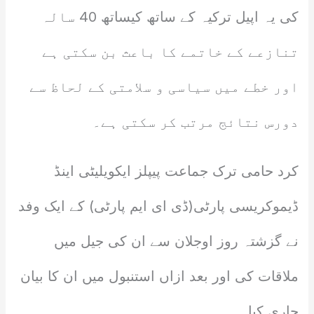
کی یہ اپیل ترکیہ کے ساتھ کیساتھ 40 سالہ
تنازعے کے خاتمے کا باعث بن سکتی ہے
اور خطے میں سیاسی و سلامتی کے لحاظ سے
دورس نتائج مرتب کر سکتی ہے۔
کرد حامی ترک جماعت پیپلز ایکویلیٹی اینڈ
ڈیموکریسی پارٹی(ڈی ای ایم پارٹی) کے ایک وفد
نے گزشتہ روز اوجلان سے ان کی جیل میں
ملاقات کی اور بعد ازاں استنبول میں ان کا بیان
جاری کیا۔