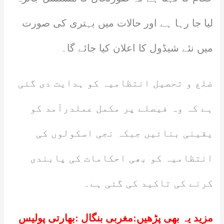
لیا جا رہا ہے اور حالات میں بہتری کی صورت
میں نئے شیڈول کا اعلان کیا جائے گا۔
ضلع و تحصیل انتظامیہ کو ہدایت دی گئی
ہے کہ وہ فیصلے پر مکمل عملدرآمد کو
یقینی بنائیں جبکہ نجی اسکولوں کی
انتظامیہ کو بھی احکامات کی پابندی
کرنے کی تاکید کی گئی ہے۔
مزید یہ بھی پڑھیں:
مغربی بنگال :بھارتی پولیس