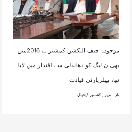
موجودہ چیف الیکشن کمشنر نے 2016میں
بھی ن لیگ کو دھاندلی سے اقتدار میں لایا
تھا، پیپلزپارٹی قیادت
تازہ ترین
,
کشمیر ڈیجیٹل