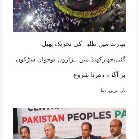
بھارت میں طلبہ کی تحریک پھیل
گئی،جھارکھنڈ میں ہزاروں نوجوان سڑکوں
پر آگئے، دھرنا شروع
تازہ ترین
,
دنیا