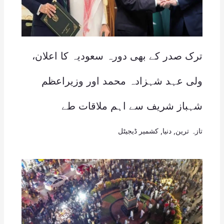
ترک صدر کے بھی دورہ سعودیہ کا اعلان،
ولی عہد شہزادہ محمد اور وزیراعظم
شہباز شریف سے اہم ملاقات طے
تازہ ترین
,
دنیا
,
کشمیر ڈیجیٹل