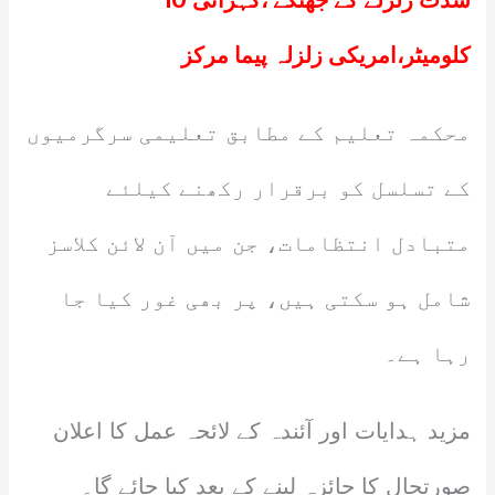
شدت زلزلے کے جھٹکے ،گہرائی 10
کلومیٹر،امریکی زلزلہ پیما مرکز
محکمہ تعلیم کے مطابق تعلیمی سرگرمیوں
کے تسلسل کو برقرار رکھنے کیلئے
متبادل انتظامات، جن میں آن لائن کلاسز
شامل ہو سکتی ہیں، پر بھی غور کیا جا
رہا ہے۔
مزید ہدایات اور آئندہ کے لائحہ عمل کا اعلان
صورتحال کا جائزہ لینے کے بعد کیا جائے گا۔