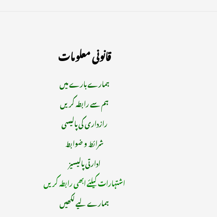
قانونی معلومات
ہمارے بارے میں
ہم سے رابطہ کریں
رازداری کی پالیسی
شرائط و ضوابط
ادارتی پالیسیز
اشتہارات کیلئے ابھی رابطہ کریں
ہمارے لیے لکھیں