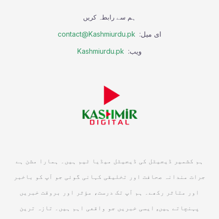
ہم سے رابطہ کریں
ای میل:
contact@Kashmiurdu.pk
ویب:
Kashmiurdu.pk
ہم کشمیر ڈیجیٹل کی ڈیجیٹل میڈیا ٹیم ہیں۔ ہمارا مشن ہے
جرات مندانہ صحافت اور تخلیقی کہانی گوئی جو آپ کو باخبر
اور متاثر رکھے۔ ہم آپ تک درست، مؤثر اور بروقت خبریں
پہنچاتے ہیں, ایسی خبریں جو واقعی اہم ہیں۔ تازہ ترین