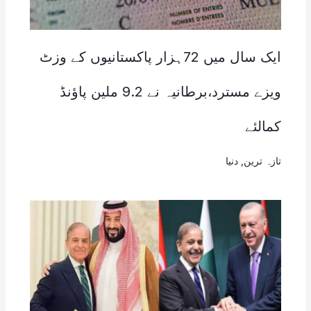
ایک سال میں 72ہزار پاکستانیوں کے وزٹ
ویزے مسترد،برطانیہ نے 9.2 ملین پاؤنڈ
کمالئے
تازہ ترین
,
دنیا