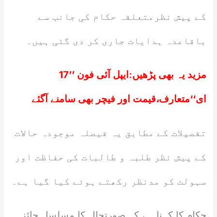
کے پیش نظرمتعلقہ حکام کی جانب سے
باقاعدہ ہدایات جاری کر دی گئی ہیں۔
مزید یہ بھی پڑھیں:
ایپل آئی فون ’’17
ای‘‘متعارف،قیمت اور فیچر بھی سامنے آگئے
تفصیلات کے مطابق یہ فیصلہ موجودہ حالات
کے پیش نظر طلبہ و طالبات کی حفاظت اور
سہولت کو مدنظر رکھتے ہوئے کیا گیا ہے۔
حکام کا کہنا ہے کہ صورتحال کا مسلسل جائزہ