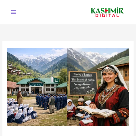
Ski
t
conten