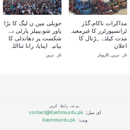
مذاکرات ناکام،گڈز
حویلی میں ن لیگ کا بڑا
ٹرانسپورٹرز کا غیرمعینہ
پاور شو،پیپلز پارٹی نے
مدت کیلئے ہڑتال کا
شکست پر دھاندلی کا
اعلان
بیانیہ اپنایا، رانا ثنااللہ
تازہ ترین
,
کاروبار
تازہ ترین
ہم سے رابطہ کریں
ای میل:
contact@Kashmiurdu.pk
ویب:
Kashmiurdu.pk