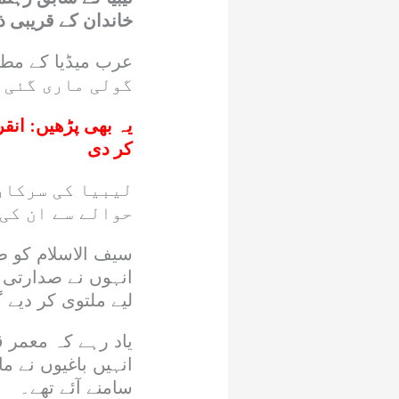
خاندان کے قریبی ذ
گولی ماری گئی 
یہ بھی پڑھیں:
انقر
کر دی
لیبیا کی سرکاری
حوالے سے ان کی 
انہوں نے صدارتی ا
لیے ملتوی کر دیے 
انہیں باغیوں نے 
سامنے آئے تھے۔