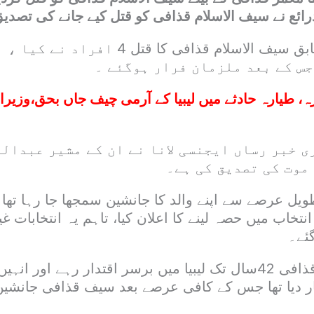
رائع نے سیف الاسلام قذافی کو قتل کیے جانے کی تصد
عرب میڈیا کے مطابق سیف الاسلام قذافی کا ق
جس کے بعد ملزمان فرار ہوگئے ۔
ہ، طیارہ حادثے میں لیبیا کے آرمی چیف جاں بحق،وزیر
 خبر رساں ایجنسی لانا نے ان کے مشیر عبدالل
موت کی تصدیق کی ہے۔
نتخاب میں حصہ لینے کا اعلان کیا، تاہم یہ انتخابات غ
گئے۔
مار دیا تھا جس کے کافی عرصے بعد سیف قذافی جانشین