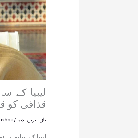
لیبیا کے س
قذافی کو قت
تازہ ترین
,
دنیا
/
ashmi
لیبیا کے سابق رہن