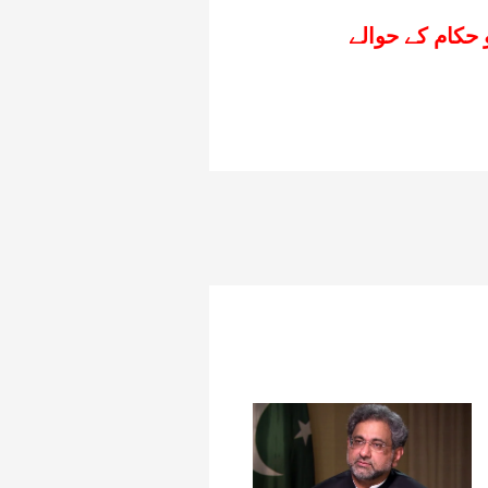
حکام کے حوالے