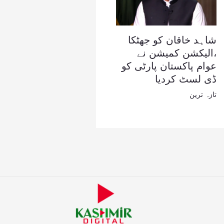
شاہد خاقان کو جھٹکا
،الیکشن کمیشن نے
عوام پاکستان پارٹی کو
ڈی لسٹ کردیا
تازہ ترین