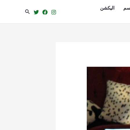
سم
الیکشن
Search