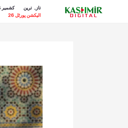
Ski
تازہ ترین
کشمیر ڈ
t
الیکشن پورٹل 26
conten