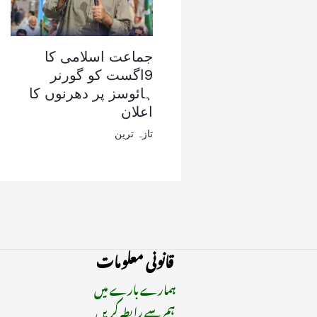
جماعت اسلامی کا
9اگست کو گورنر
ہائوسز پر دھرنوں کا
اعلان
تازہ ترین
قانونی معلومات
ہمارے بارے میں
ہم سے رابطہ کریں