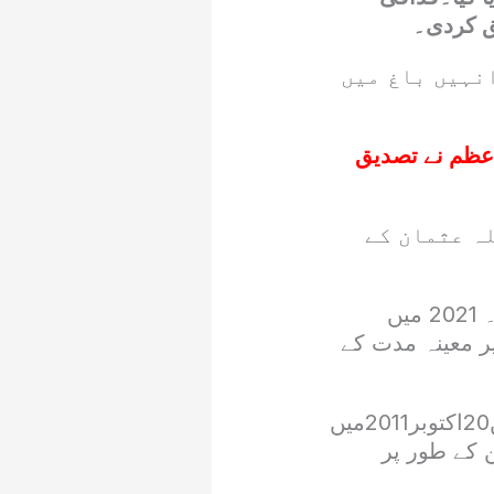
یق کردی۔
تل 4 افراد نے کیا ، انہیں باغ میں
اعظم نے تصدیق
ہ عثمان کے
سیف الاسلام کو طویل عرصے سے اپنے والد کا جانشین سمجھا جا رہا تھا۔ 2021 میں
یر معینہ مدت کے
یاد رہے کہ معمر قذافی 42سال تک لیبیا میں برسر اقتدار رہے اور انہیں20اکتوبر2011میں
 کے طور پر