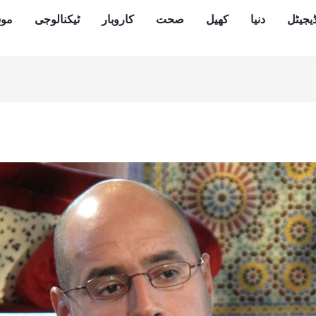
یجیٹل
دنیا
کھیل
صحت
کاروبار
ٹیکنالوجی
مو