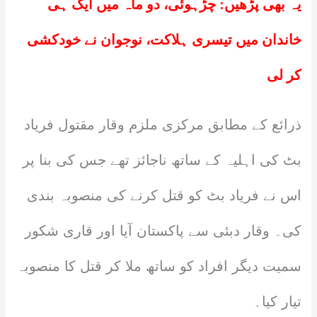
یہ بھی پڑھیں:
چڑہوئی، دو ماہ میں ایک ہی
خاندان میں تیسری ہلاکت، نوجوان نے خودکشی
کر لی
ذرائع کے مطابق مرکزی ملزم وقار مقتول فریاد
بٹ کی اہلیہ کے ساتھ ناجائز تھے جس کی بنا پر
اس نے فریاد بٹ کو قتل کرنے کی منصوبہ بندی
کی۔ وقار دبئی سے پاکستان آیا اور قاری شکور
سمیت دیگر افراد کو ساتھ ملا کر قتل کا منصوبہ
تیار کیا۔