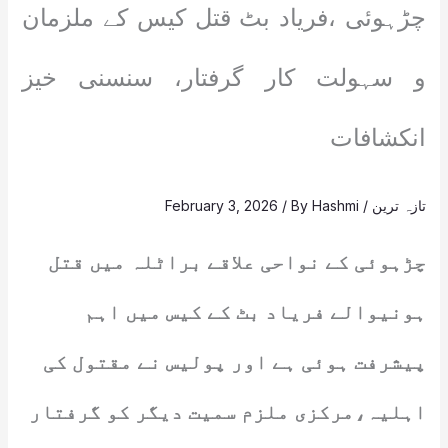
چڑہوئی ،فریاد بٹ قتل کیس کے ملزمان
و سہولت کار گرفتار، سنسنی خیز
انکشافات
تازہ ترین
/
Hashmi
/ By
February 3, 2026
چڑہوئی کے نواحی علاقے براٹلہ میں قتل
ہونیوالے فریاد بٹ کے کیس میں اہم
پیشرفت ہوئی ہے اور پولیس نے مقتول کی
اہلیہ،مرکزی ملزم سمیت دیگر کو گرفتار