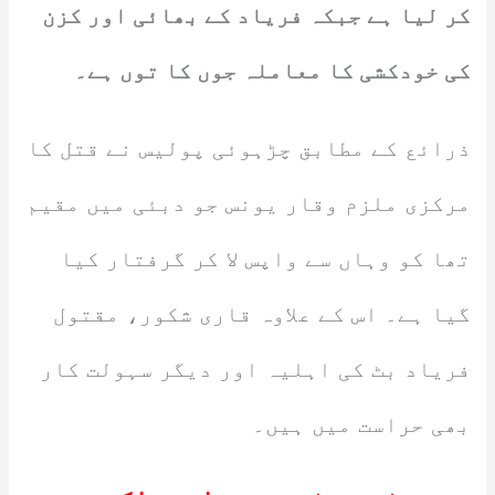
کر لیا ہے جبکہ فریاد کے بھائی اور کزن
کی خودکشی کا معاملہ جوں کا توں ہے۔
ذرائع کے مطابق چڑہوئی پولیس نے قتل کا
مرکزی ملزم وقار یونس جو دبئی میں مقیم
تھا کو وہاں سے واپس لا کر گرفتار کیا
گیا ہے۔ اس کے علاوہ قاری شکور، مقتول
فریاد بٹ کی اہلیہ اور دیگر سہولت کار
بھی حراست میں ہیں۔