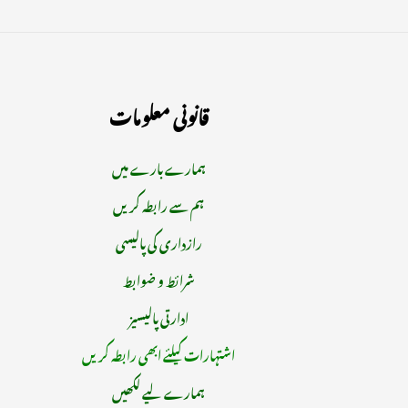
قانونی معلومات
ہمارے بارے میں
ہم سے رابطہ کریں
رازداری کی پالیسی
شرائط و ضوابط
ادارتی پالیسیز
اشتہارات کیلئے ابھی رابطہ کریں
ہمارے لیے لکھیں