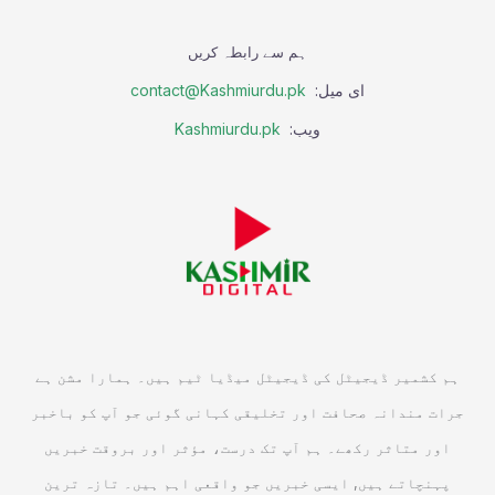
ہم سے رابطہ کریں
ای میل:
contact@Kashmiurdu.pk
ویب:
Kashmiurdu.pk
ہم کشمیر ڈیجیٹل کی ڈیجیٹل میڈیا ٹیم ہیں۔ ہمارا مشن ہے
جرات مندانہ صحافت اور تخلیقی کہانی گوئی جو آپ کو باخبر
اور متاثر رکھے۔ ہم آپ تک درست، مؤثر اور بروقت خبریں
پہنچاتے ہیں, ایسی خبریں جو واقعی اہم ہیں۔ تازہ ترین