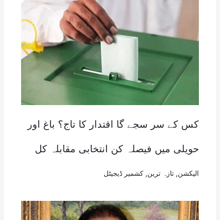
کس کے سر سجے گا اقتدار کا تاج؟ باغ اور
حویلی میں فیصلہ کن انتخابی مقابلہ کل
الیکشن
,
تازہ ترین
,
کشمیر ڈیجیٹل