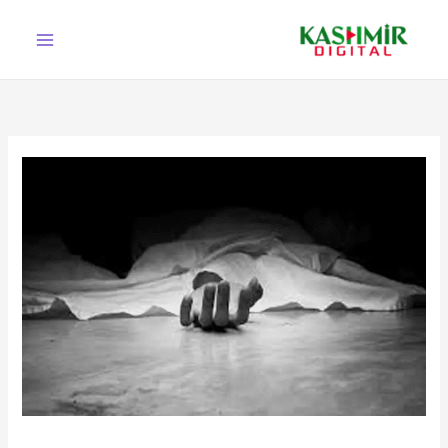
Ski
t
conten