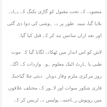
منصوبے کے تحت مقتول کو گاڑی بکنگ کے بہانے
بلایا گیا، مبینہ طور پر بے ہوشی کی دوا دی گئی
اور بعد ازاں سانس بند کر کے قتل کیا گیا۔
لاش کو اس انداز میں ٹھکانے لگایا گیا کہ موت
طبی یا ہارٹ اٹیک معلوم ہو۔ واردات کے اگلے
روز مرکزی ملزم وقار دوبارہ دبئی چلا گیاجبکہ
قاری شکور سوات اور لاہور کے مختلف علاقوں
میں روپوش رہاجسے پولیس نے ٹریس کر کے