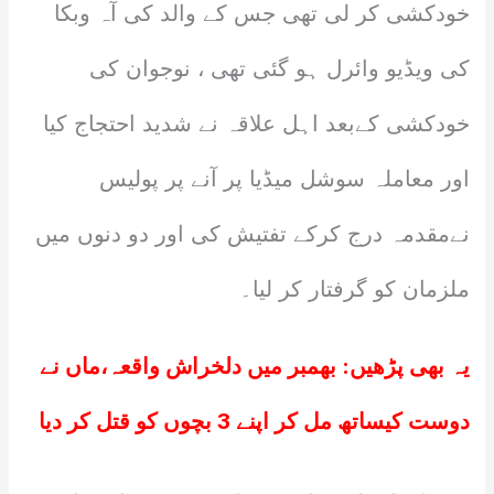
خودکشی کر لی تھی جس کے والد کی آہ وبکا
کی ویڈیو وائرل ہو گئی تھی ، نوجوان کی
خودکشی کےبعد اہل علاقہ نے شدید احتجاج کیا
اور معاملہ سوشل میڈیا پر آنے پر پولیس
نےمقدمہ درج کرکے تفتیش کی اور دو دنوں میں
ملزمان کو گرفتار کر لیا۔
یہ بھی پڑھیں:
بھمبر میں دلخراش واقعہ،ماں نے
دوست کیساتھ مل کر اپنے 3 بچوں کو قتل کر دیا