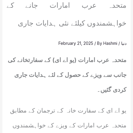
متحدہ عرب امارات جانے کے
خواہشمندوں کیلئے نئی ہدایات جاری
دنیا
/
Hashmi
/ By
February 21, 2025
متحدہ عرب امارات (یو اے ای) کے سفارتخانے کی
جانب سے ویزے کے حصول کے لئے ہدایات جاری
کردی گئیں۔
یو اے ای کے سفارت خانہ کے ترجمان کے مطابق
متحدہ عرب امارات کے ویزے کے خواہشمندوں