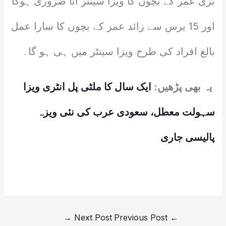
بڑی عمر کے بچوں کا ویزا سینٹر آنا ضروری ہوگا
اور 15 برس سے زائد عمر کے بچوں کا سارا عمل
بالغ افراد کی طرح ویزا سینٹر میں ہی ہو گا۔
یہ بھی پڑھیں:
ایک سال کا ملٹی پل انٹری ویزا
سہولت معطل، سعودی عرب کی نئی ویزہ
پالیسی جاری
→
Next Post
Previous Post
←