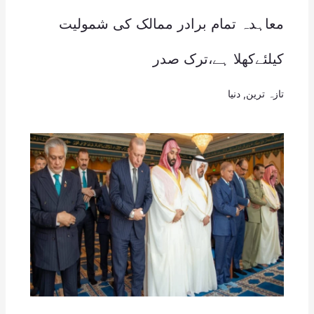
معاہدہ تمام برادر ممالک کی شمولیت
کیلئےکھلا ہے،ترک صدر
تازہ ترین
,
دنیا