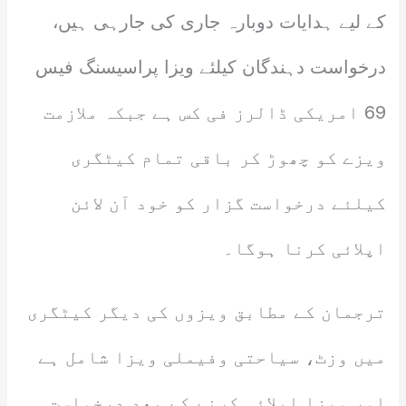
کے لیے ہدایات دوبارہ جاری کی جارہی ہیں،
درخواست دہندگان کیلئے ویزا پراسیسنگ فیس
69 امریکی ڈالرز فی کس ہے جبکہ ملازمت
ویزے کو چھوڑ کر باقی تمام کیٹگری
کیلئے درخواست گزار کو خود آن لائن
اپلائی کرنا ہوگا۔
ترجمان کے مطابق ویزوں کی دیگر کیٹگری
میں وزٹ، سیاحتی وفیملی ویزا شامل ہے
اور ویزا اپلائی کرنے کے بعد درخواست