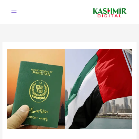
Ski
t
conten