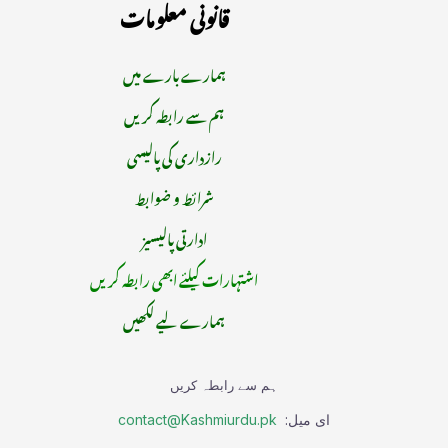
قانونی معلومات
ہمارے بارے میں
ہم سے رابطہ کریں
رازداری کی پالیسی
شرائط و ضوابط
ادارتی پالیسیز
اشتہارات کیلئے ابھی رابطہ کریں
ہمارے لیے لکھیں
ہم سے رابطہ کریں
ای میل:
contact@Kashmiurdu.pk