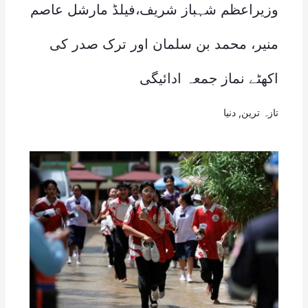
وزیراعظم شہباز شریف،فیلڈ مارشل عاصم
منیر، محمد بن سلمان اور ترک صدر کی
اکھٹے نماز جمعہ ادائیگی
تازہ ترین
,
دنیا