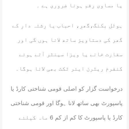
یا مساوی رقم ہونا ضروری ہے ۔
ہوٹل بکنگ،گھر، احباب یا رشتہ دار کے
گھر کی دستاویز ساتھ لانا ہوں گی اور
سفارت خانے یا ویزا سینٹر آتے ہوئے
کنفرم ریٹرن ایئر ٹکٹ بھی لانا ہوگا۔
درخواست گزار کو اصلی قومی شناختی کارڈ یا
پاسپورٹ بھی ساتھ لانا ہوگا اور قومی شناختی
کارڈ یا پاسپورٹ کا کم از کم 6 ماہ کیلئے