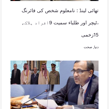
تھائی لینڈ : نامعلوم شخص کی فائرنگ
،ٹیچر اور طلباء سمیت 9افراد ہلاک،
15زخمی
دنیا
,
صحت