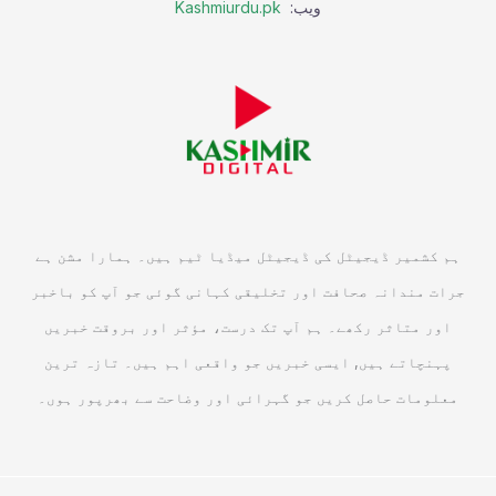
ویب:
Kashmiurdu.pk
ہم کشمیر ڈیجیٹل کی ڈیجیٹل میڈیا ٹیم ہیں۔ ہمارا مشن ہے
جرات مندانہ صحافت اور تخلیقی کہانی گوئی جو آپ کو باخبر
اور متاثر رکھے۔ ہم آپ تک درست، مؤثر اور بروقت خبریں
پہنچاتے ہیں, ایسی خبریں جو واقعی اہم ہیں۔ تازہ ترین
معلومات حاصل کریں جو گہرائی اور وضاحت سے بھرپور ہوں۔