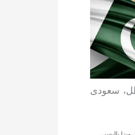
طل، سعودی
میت 14 ممالک کیلئے نئی ویزا پالیسی