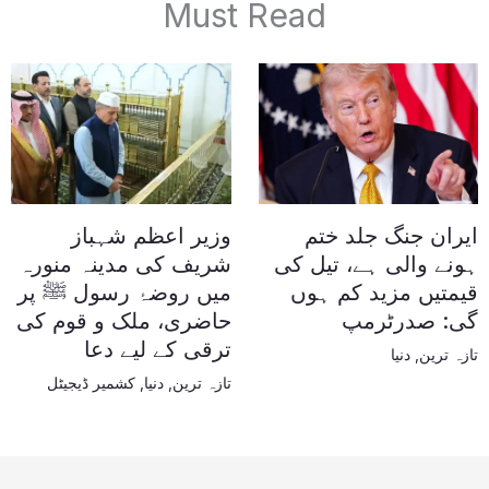
Must Read
ایران جنگ جلد ختم
وزیر اعظم شہباز
ہونے والی ہے، تیل کی
شریف کی مدینہ منورہ
قیمتیں مزید کم ہوں
میں روضۂ رسول ﷺ پر
گی: صدرٹرمپ
حاضری، ملک و قوم کی
ترقی کے لیے دعا
تازہ ترین
,
دنیا
تازہ ترین
,
دنیا
,
کشمیر ڈیجیٹل