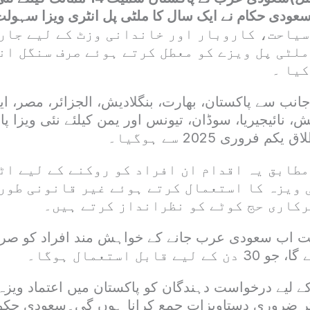
سعودی حکام نے ایک سال کا ملٹی پل انٹری ویزا سہو
سیاحت، کاروبار اور خاندانی وزٹ کے لیے جار
ملٹی پل ویزے کو معطل کرتے ہوئے صرف سنگل ان
کیا ۔
 سے پاکستان، بھارت، بنگلادیش، الجزائر، مصر، ایتھوپ
 نائیجیریا، سوڈان، تیونس اور یمن کیلئے نئی ویزا پال
فروری 2025 سے ہوگیا۔
مطابق یہ اقدام ان افراد کو روکنے کے لیے اٹ
 ویزہ کا استعمال کرتے ہوئے غیر قانونی طور 
رکاری حج کوٹے کو نظرانداز کرتے ہیں۔
حت اب سعودی عرب جانے کے خواہش مند افراد کو صر
قابل استعمال ہوگا۔
 لیے درخواست دہندگان کو پاکستان میں اعتماد ویزہ 
یگر ضروری دستاویزات جمع کرانا ہوں گی۔سعودی حک