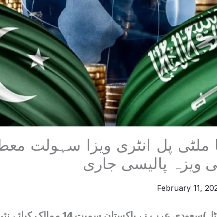
 ملٹی پل انٹری ویزا سہولت مع
 ویزہ پالیسی جاری
February 11, 2
ریاض(کشمیر ڈیجیٹل)سعودی عرب نے پاکستان س