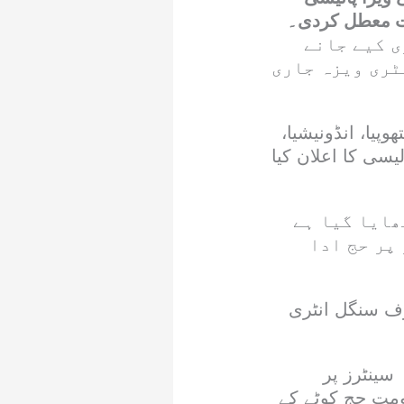
لت معطل کردی۔
ی کیے جانے
ٹری ویزہ جاری
یا، انڈونیشیا،
یسی کا اعلان کیا
ھایا گیا ہے
پر حج ادا
ف سنگل انٹری
سینٹرز پر
ومت حج کوٹے کے