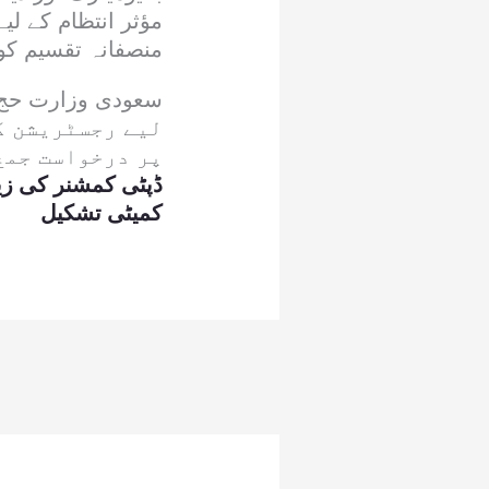
مؤثر انتظام کے 
منصفانہ تقسیم کو 
لیے رجسٹریشن ک
پر درخواست جمع
ڈپٹی کمشنر کی زی
کمیٹی تشکیل