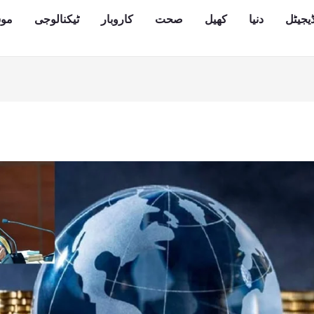
یجیٹل
دنیا
کھیل
صحت
کاروبار
ٹیکنالوجی
مو