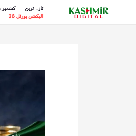
Ski
تازہ ترین
کشمیر ڈ
t
الیکشن پورٹل 26
conten