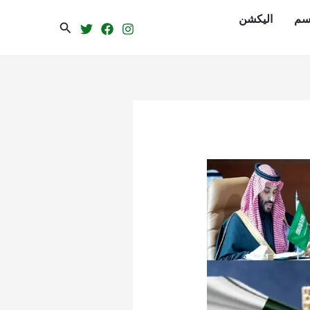
سم
الیکشن
Search