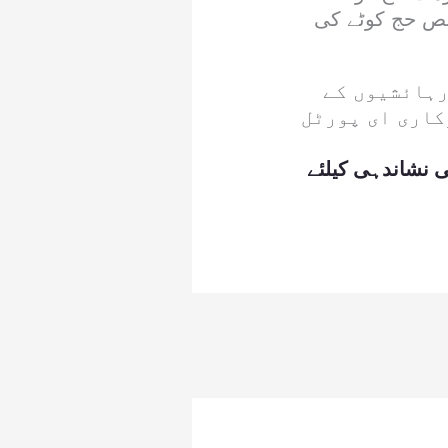
ختص حج کوٹے کی
ہریوں اور رہائشیوں کے
کاری ای پورٹل
ی نشاندہی کیلئے