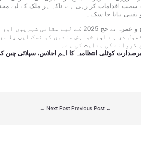
لیے سخت اقدامات کر رہی ہے، تاکہ ہر ملک کے لیے م
یقینی بنایا جا سکے۔
سعودی وزارت حج و عمرہ نے حج 2025 کے لیے مقامی ش
ھول دی ہے اور خواہش مندوں کو نسک ایپ یا سر
 کروانے کی ہدایت کی ہے۔
رصدارت کوٹلی انتظامیہ کا اہم اجلاس، سپلائی چین ک
→
Next Post
Previous Post
←