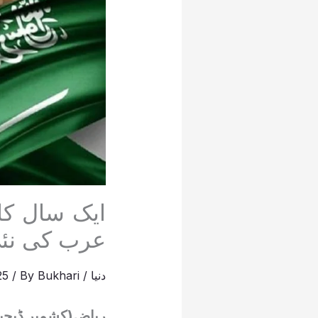
ایک سال کا
عرب کی نئی
دنیا
/
Bukhari
/ By
025