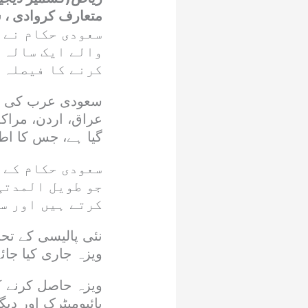
متعارف کروادی ، 
سعودی حکام نے 
والے ایک سالہ 
کرنے کا فیصلہ 
سعودی عرب کی جانب
عراق، اردن، مراکش،
گیا ہے، جس کا اطلاق یکم 
سعودی حکام کے 
جو طویل المدتی
کرتے ہیں اور س
نئی پالیسی کے ت
ویزہ جاری کیا جائے گا، جو 30 دن کے لیے 
ویزہ حاصل کرنے کے
بائیومیٹرک اور د