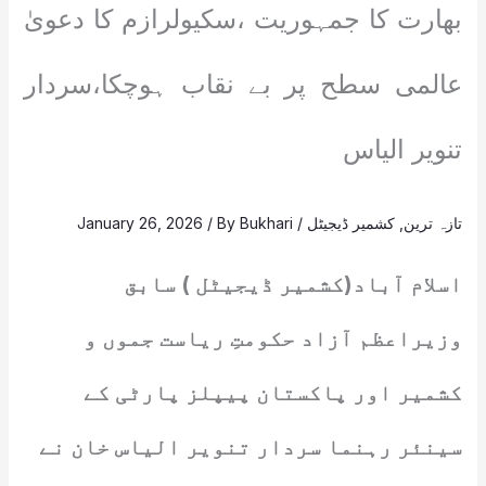
بھارت کا جمہوریت ،سکیولرازم کا دعویٰ
عالمی سطح پر بے نقاب ہوچکا،سردار
تنویر الیاس
تازہ ترین
,
کشمیر ڈیجیٹل
/
Bukhari
/ By
January 26, 2026
اسلام آباد(کشمیر ڈیجیٹل ) سابق
وزیراعظم آزاد حکومتِ ریاست جموں و
کشمیر اور پاکستان پیپلز پارٹی کے
سینئر رہنما سردار تنویر الیاس خان نے