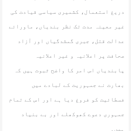
دریغ استعمال، کشمیری سیاسی قیادت کی
غیر معینہ مدت تک نظر بندیاں، ماورائے
عدالت قتل، جبری گمشدگیاں اور آزاد
صحافت پر اعلانیہ و غیر اعلانیہ
پابندیاں اس امر کا واضح ثبوت ہیں کہ
بھارت نے جمہوریت کے لبادے میں
فسطائیت کو فروغ دیا ہے اور اس کے تمام
جمہوری دعوے کھوکھلے اور بے بنیاد
ہیں۔