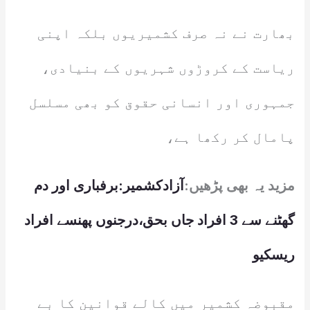
بھارت نے نہ صرف کشمیریوں بلکہ اپنی
ریاست کے کروڑوں شہریوں کے بنیادی،
جمہوری اور انسانی حقوق کو بھی مسلسل
پامال کر رکھا ہے،
مزید یہ بھی پڑھیں:
آزادکشمیر:برفباری اور دم
گھٹنے سے 3 افراد جاں بحق،درجنوں پھنسے افراد
ریسکیو
مقبوضہ کشمیر میں کالے قوانین کا بے