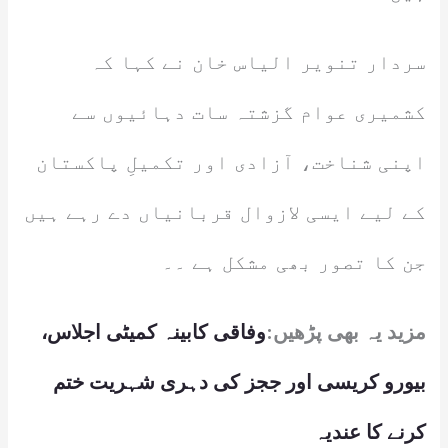
سردار تنویر الیاس خان نے کہا کہ
کشمیری عوام گزشتہ سات دہائیوں سے
اپنی شناخت، آزادی اور تکمیلِ پاکستان
کے لیے ایسی لازوال قربانیاں دے رہے ہیں
جن کا تصور بھی مشکل ہے ۔۔
مزید یہ بھی پڑھیں:
وفاقی کابینہ کمیٹی اجلاس،
بیورو کریسی اور ججز کی دہری شہریت ختم
کرنے کا عندیہ