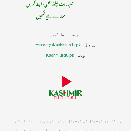
اشتہارات کیلئے ابھی رابطہ کریں
ہمارے لیے لکھیں
ہم سے رابطہ کریں
ای میل:
contact@Kashmiurdu.pk
ویب:
Kashmiurdu.pk
ہم کشمیر ڈیجیٹل کی ڈیجیٹل میڈیا ٹیم ہیں۔ ہمارا مشن ہے
جرات مندانہ صحافت اور تخلیقی کہانی گوئی جو آپ کو باخبر