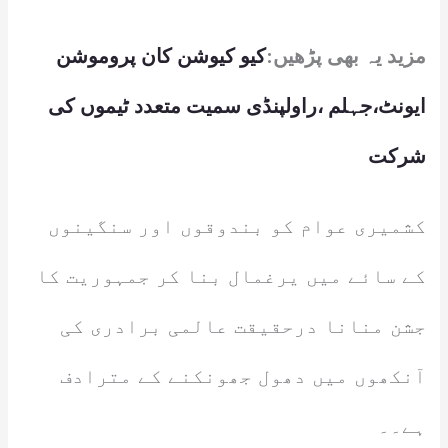
مزید یہ بھی پڑھیں:
کیو کیوشن کان پروموشن
ایونٹ،جہلم ،راولپنڈی سمیت متعدد ٹیموں کی
شرکت
کشمیری عوام کو بندوقوں اور سنگینوں
کے سائے میں یرغمال بنا کر جمہوریت کا
جشن منانا درحقیقت عالمی برادری کی
آنکھوں میں دھول جھونکنے کے مترادف
ہے۔۔