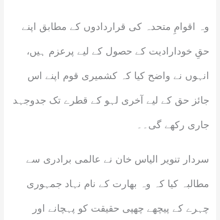
وہ اقوامِ متحدہ کی قراردادوں کے مطابق اپنے
حقِ خودارادیت کے حصول کے لیے پرعزم ہیں،
انہوں نے واضح کیا کہ کشمیری قوم اپنے اس
جائز حق کے لیے آخری لہو کے قطرے تک جدوجہد
جاری رکھے گی۔۔
سردار تنویر الیاس خان نے عالمی برادری سے
مطالبہ کیا کہ وہ بھارت کے نام نہاد جمہوری
چہرے کے پیچھے چھپی حقیقت کو پہچانے اور