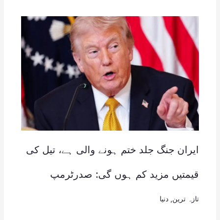
ایران جنگ جلد ختم ہونے والی ہے، تیل کی
قیمتیں مزید کم ہوں گی: صدرٹرمپ
تازہ ترین
,
دنیا