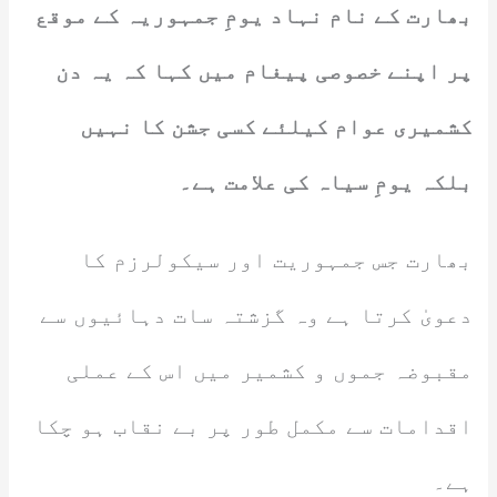
بھارت کے نام نہاد یومِ جمہوریہ کے موقع
پر اپنے خصوصی پیغام میں کہا کہ یہ دن
کشمیری عوام کیلئے کسی جشن کا نہیں
بلکہ یومِ سیاہ کی علامت ہے۔
بھارت جس جمہوریت اور سیکولرزم کا
دعویٰ کرتا ہے وہ گزشتہ سات دہائیوں سے
مقبوضہ جموں و کشمیر میں اس کے عملی
اقدامات سے مکمل طور پر بے نقاب ہو چکا
ہے۔