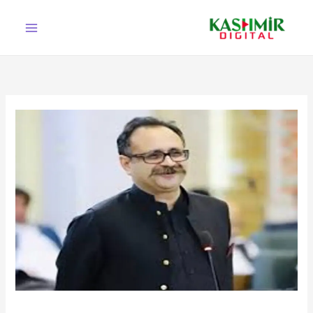
Ski
t
conten