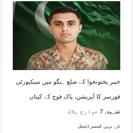
خیبر پختونخوا کے ضلع ہنگو میں سیکیورٹی
فورسز کا آپریشن، پاک فوج کے کپتان
شہید، 7 خوارج ہلاک
تازہ ترین
,
کشمیر ڈیجیٹل