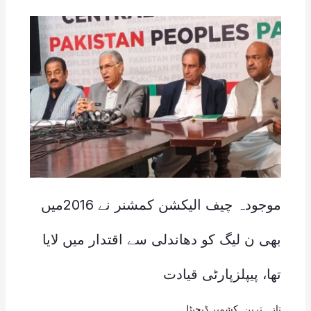
موجودہ چیف الیکشن کمشنر نے 2016میں
بھی ن لیگ کو دھاندلی سے اقتدار میں لایا
تھا، پیپلزپارٹی قیادت
تازہ ترین
,
کشمیر ڈیجیٹل