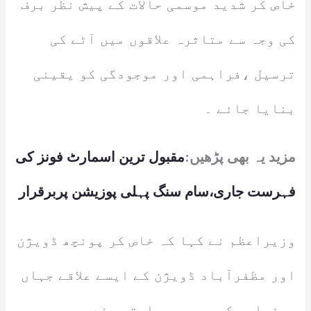
خاص کر شدید موسمی حالات کے پیش نظر برف
کی وجہ سے متاثرہ علاقوں میں آٹے کی
ترسیل ،فراہمی اور موجودگی کو یقینی
بنایا جائے ۔
مزید یہ بھی پڑھیں:
مقبول ترین اسمارٹ فونز کی
فہرست جاری،سام سنگ پہلی پوزیشن پربرقرار
وزیراعظم نے کہا کہ خاص کر پونچھ ڈویژن
اور مظفرآباد ڈویژن کے ایسے علاقے جہاں
برفباری کی وجہ سے راستے بند ہیں پر