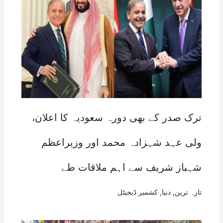
ترک صدر کے بھی دورہ سعودیہ کا اعلان،
ولی عہد شہزادہ محمد اور وزیراعظم
شہباز شریف سے اہم ملاقات طے
تازہ ترین
,
دنیا
,
کشمیر ڈیجیٹل