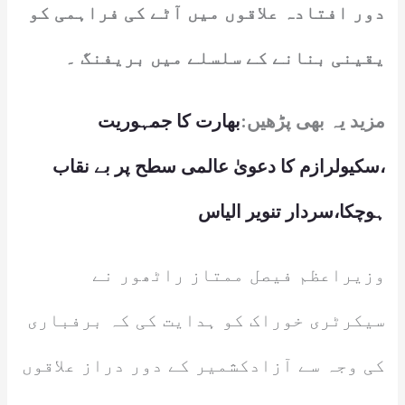
دور افتادہ علاقوں میں آٹے کی فراہمی کو
یقینی بنانے کے سلسلے میں بریفنگ ۔
مزید یہ بھی پڑھیں:
بھارت کا جمہوریت
،سکیولرازم کا دعویٰ عالمی سطح پر بے نقاب
ہوچکا،سردار تنویر الیاس
وزیراعظم فیصل ممتاز راٹھور نے
سیکرٹری خوراک کو ہدایت کی کہ برفباری
کی وجہ سے آزادکشمیر کے دور دراز علاقوں