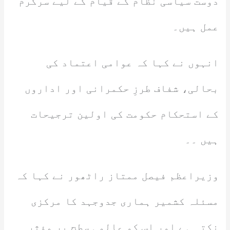
دوست سیاسی نظام کے قیام کے لیے سرگرم
عمل ہیں۔
انہوں نے کہا کہ عوامی اعتماد کی
بحالی، شفاف طرزِ حکمرانی اور اداروں
کے استحکام حکومت کی اولین ترجیحات
ہیں ۔۔
وزیراعظم فیصل ممتاز راٹھور نے کہا کہ
مسئلہ کشمیر ہماری جدوجہد کا مرکزی
نکتہ ہے اور اس کو عالمی سطح پر مؤثر