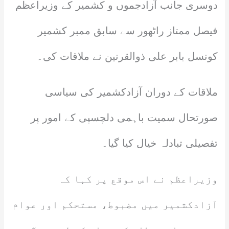
دوسری جانب آزادجموں و کشمیر کے وزیراعظم
فیصل ممتاز راٹھور سے سابق ممبر کشمیر
کونسل بابر علی ذوالقرنین نے ملاقات کی۔
ملاقات کے دوران آزادکشمیر کی سیاسی
صورتحال سمیت باہمی دلچسپی کے امور پر
تفصیلی تبادلہ خیال کیا گیا۔
وزیراعظم نے اس موقع پر کہا کہ
آزادکشمیر میں مضبوط، مستحکم اور عوام