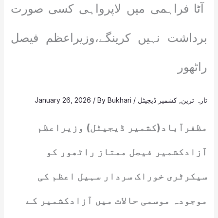
آٹا فراہمی میں لاپرواہی کسی صورت
برداشت نہیں کرینگے،وزیراعظم فیصل
راٹھور
تازہ ترین
,
کشمیر ڈیجیٹل
/
Bukhari
/ By
January 26, 2026
مظفرآباد(کشمیر ڈیجیٹل) وزیراعظم
آزادکشمیر فیصل ممتاز راٹھور کو
سیکرٹری خوراک سردار سہیل اعظم کی
موجودہ موسمی حالات میں آزادکشمیر کے