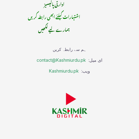
ادارتی پالیسیز
اشتہارات کیلئے ابھی رابطہ کریں
ہمارے لیے لکھیں
ہم سے رابطہ کریں
ای میل:
contact@Kashmiurdu.pk
ویب:
Kashmiurdu.pk