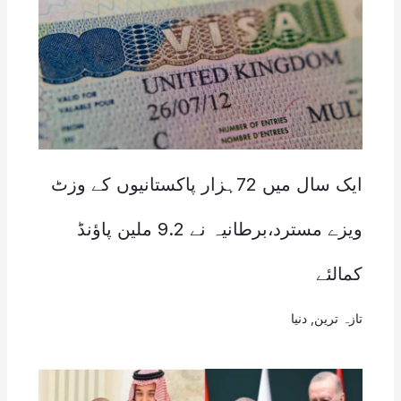
ایک سال میں 72ہزار پاکستانیوں کے وزٹ
ویزے مسترد،برطانیہ نے 9.2 ملین پاؤنڈ
کمالئے
تازہ ترین
,
دنیا