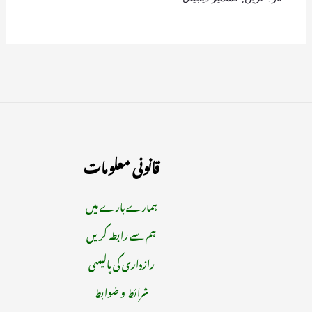
قانونی معلومات
ہمارے بارے میں
ہم سے رابطہ کریں
رازداری کی پالیسی
شرائط و ضوابط