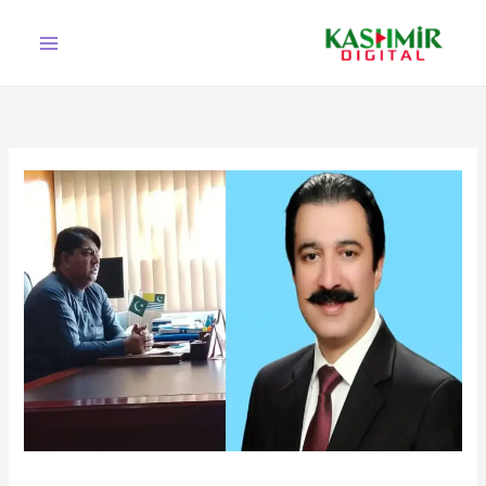
Ski
t
conten