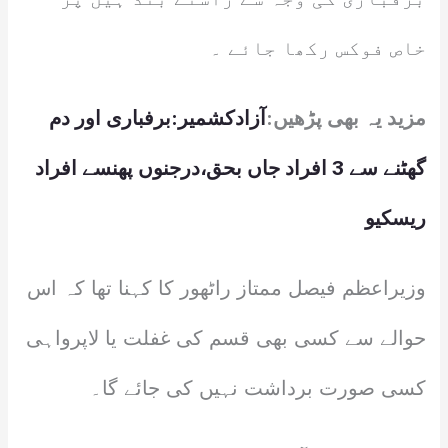
خاص فوکس رکھا جائے ۔
مزید یہ بھی پڑھیں:
آزادکشمیر:برفباری اور دم
گھٹنے سے 3 افراد جاں بحق،درجنوں پھنسے افراد
ریسکیو
وزیراعظم فیصل ممتاز راٹھور کا کہنا تھا کہ اس
حوالے سے کسی بھی قسم کی غفلت یا لاپرواہی
کسی صورت برداشت نہیں کی جائے گا۔