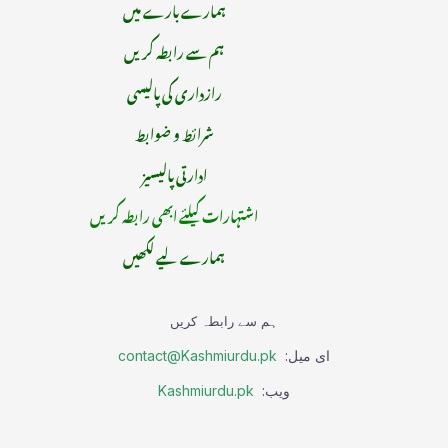
ہمارے بارے میں
ہم سے رابطہ کریں
رازداری کی پالیسی
شرائط و ضوابط
ادارتی پالیسیز
اشتہارات کیلئے ابھی رابطہ کریں
ہمارے لیے لکھیں
ہم سے رابطہ کریں
ای میل:
contact@Kashmiurdu.pk
ویب:
Kashmiurdu.pk