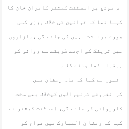
اس موقع پر اسسٹنٹ کمشنر کامران خان کا
کہنا تھا کہ قوانین کی خلاف ورزی کسی
صورت برداشت نہیں کی جائے گی ،بازاروں
میں ٹریفک کی اچھے طریقے سے روانی کو
برقرار کھا جائے گا ۔
انہوں نے کہا کہ ماہ رمضان میں
گرانفروشی کرنیوالوں کیخلاف بھی سخت
کارروائی کی جائے گی، اسسٹنٹ کمشنر نے
کہا کہ رمضا ن المبارک میں عوام کو