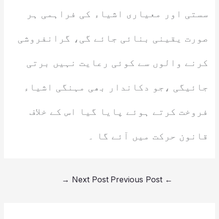
سستی اور معیاری اشیاء کی فراہمی ہر
صورت یقینی بنائی جائے گی، گرانفروشی
کرنے والوں سے کوئی رعایت نہیں برتی
جائیگی ،جو دکاندار بھی مہنگی اشیاء
فروخت کرتے ہوئے پایا گیا اس کے خلاف
قانون حرکت میں آئے گا ۔
→
Next Post
Previous Post
←