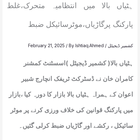
ہٹیاں بالا میں انتظامیہ متحرک،غلط
پارکنگ پرگاڑیاں،موٹرسائیکل ضبط
کشمیر ڈیجیٹل
/
Ishtiaq.Ahmed
/ By
February 21, 2025
ہٹیاں بالا( کشمیر ڈیجیٹل )اسسٹنٹ کمشنر
کامران خان نے ڈسٹرکٹ ٹریفک انچارج شبیر
اعوان کے ہمراہ ہٹیاں بالا بازار کا دورہ کیا ،بازار
میں پارکنگ قوانین کی خلاف ورزی کرنے پر موٹر
سائیکل ، رکشے اور گاڑیاں ضبط کرلی گئیں۔