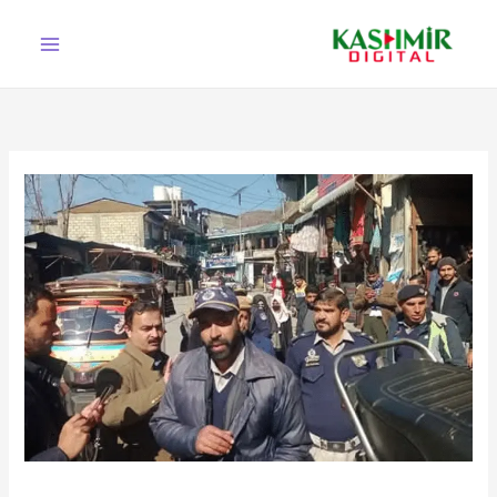
Ski
t
conten