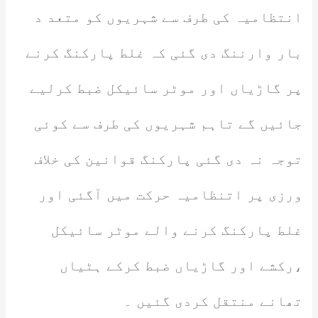
انتظامیہ کی طرف سے شہریوں کو متعد د
بار وارننگ دی گئی کہ غلط پارکنگ کرنے
پر گاڑیاں اور موٹر سائیکل ضبط کرلیے
جائیں گے تاہم شہریوں کی طرف سے کوئی
توجہ نہ دی گئی پارکنگ قوانین کی خلاف
ورزی پر اتنظامیہ حرکت میں آگئی اور
غلط پارکنگ کرنے والے موٹر سائیکل
،رکشے اور گاڑیاں ضبط کرکے ہٹیاں
تھانے منتقل کردی گئیں ۔