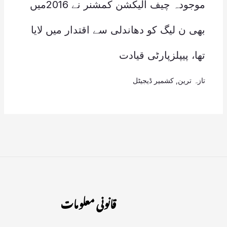
موجودہ چیف الیکشن کمشنر نے 2016میں
بھی ن لیگ کو دھاندلی سے اقتدار میں لایا
تھا، پیپلزپارٹی قیادت
تازہ ترین
,
کشمیر ڈیجیٹل
قانونی معلومات