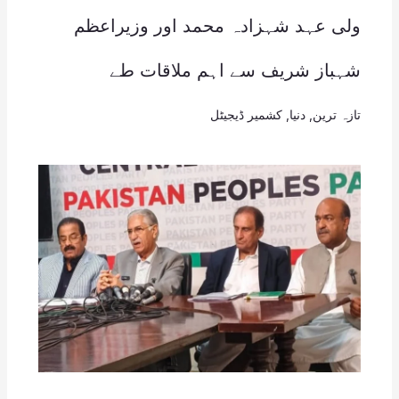
ولی عہد شہزادہ محمد اور وزیراعظم
شہباز شریف سے اہم ملاقات طے
تازہ ترین
,
دنیا
,
کشمیر ڈیجیٹل