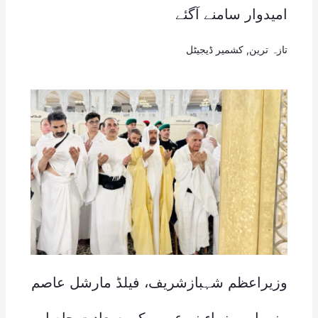
امیدوار سامنے آگئے
تازہ ترین
,
کشمیر ڈیجیٹل
وزیراعظم شہبازشریف، فیلڈ مارشل عاصم
منیر اور وزراء نے عمرہ کی سعادت حاصل