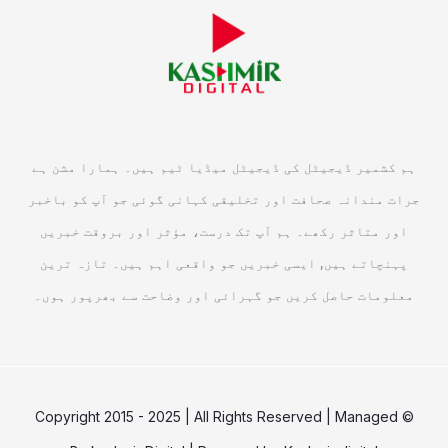
ہم کشمیر ڈیجیٹل کی ڈیجیٹل میڈیا ٹیم ہیں۔ ہمارا مشن ہے
جرات مندانہ صحافت اور تخلیقی کہانی گوئی جو آپ کو باخبر
اور متاثر رکھے۔ ہم آپ تک درست، مؤثر اور بروقت خبریں
پہنچاتے ہیں, ایسی خبریں جو واقعی اہم ہیں۔ تازہ ترین
معلومات حاصل کریں جو گہرائی اور وضاحت سے بھرپور ہوں۔
© Copyright 2015 - 2025 | All Rights Reserved | Managed