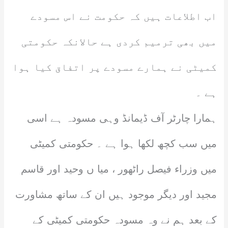
اب اطلاعات ہیں کہ حکومت نے اس مسودے
میں بھی ترمیم کردی ہے حالانکہ حکومتی
کمیٹی نے ہمارے مسودے پر اتفاق کیا ہوا
ہے ۔
ہمارا چارٹر آف ڈیمانڈ وہی مسودہ ہے اسی
میں سب کچھ لکھا ہوا ہے ۔ حکومتی کمیٹی
میں وزراء فیصل راٹھور ، میا ں وحید اور قاسم
مجید اور دیگر موجود ہیں ان کے ساتھ مشاورت
کے بعد ہم نے وہ مسودہ حکومتی کمیٹی کے