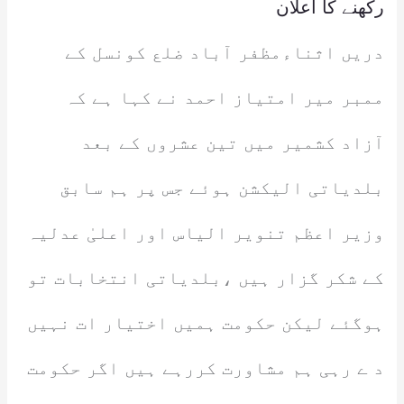
رکھنے کا اعلان
دریں اثناءمظفر آباد ضلع کونسل کے
ممبر میر امتیاز احمد نے کہا ہے کہ
آزاد کشمیر میں تین عشروں کے بعد
بلدیاتی الیکشن ہوئے جس پر ہم سابق
وزیر اعظم تنویر الیاس اور اعلیٰ عدلیہ
کے شکر گزار ہیں ،بلدیاتی انتخابات تو
ہوگئے لیکن حکومت ہمیں اختیار ات نہیں
د ے رہی ہم مشاورت کررہے ہیں اگر حکومت