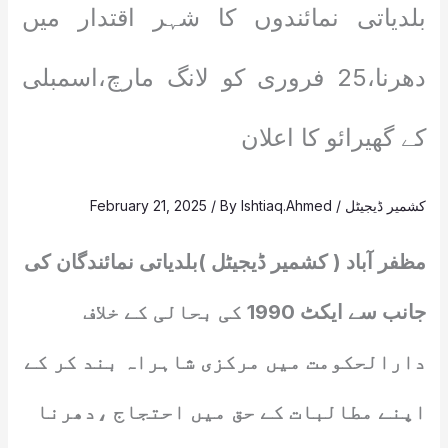
بلدیاتی نمائندوں کا شہر اقتدار میں
دھرنا،25 فروری کو لانگ مارچ،اسمبلی
کے گھیرائو کا اعلان
کشمیر ڈیجیٹل
/
Ishtiaq.Ahmed
/ By
February 21, 2025
مظفر آباد ( کشمیر ڈیجیٹل )بلدیاتی نمائندگان کی
جانب سے ایکٹ 1990 کی بحالی کے خلاف
دارالحکومت میں مرکزی شاہراہ بند کر کے
اپنے مطالبات کے حق میں احتجاج ،دھرنا