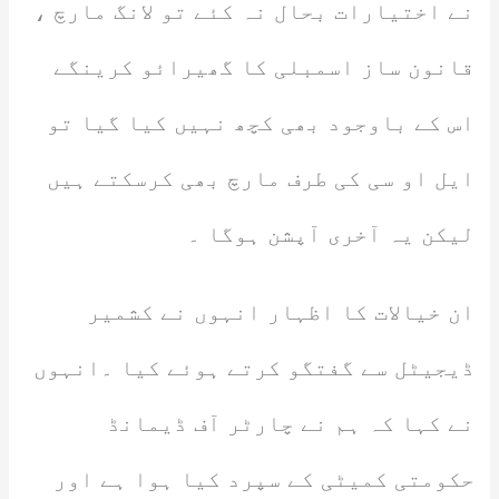
نے اختیارات بحال نہ کئے تو لانگ مارچ ،
قانون ساز اسمبلی کا گھیرائو کرینگے
اس کے باوجود بھی کچھ نہیں کیا گیا تو
ایل او سی کی طرف مارچ بھی کرسکتے ہیں
لیکن یہ آخری آپشن ہوگا ۔
ان خیالات کا اظہار انہوں نے کشمیر
ڈیجیٹل سے گفتگو کرتے ہوئے کیا ۔انہوں
نے کہا کہ ہم نے چارٹر آف ڈیمانڈ
حکومتی کمیٹی کے سپرد کیا ہوا ہے اور