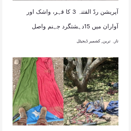
آپریشن ردّ الفتنہ 3 کا قہر، واشک اور
آواران میں 15دہشتگرد جہنم واصل
تازہ ترین
,
کشمیر ڈیجیٹل