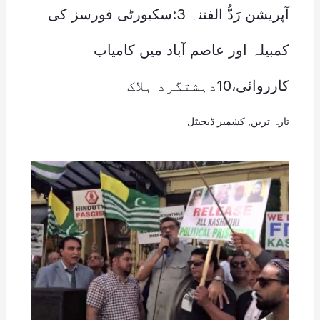
آپریشن رَدُّ الفتنہ 3:سکیورٹی فورسز کی
کمبیلہ اور عاصم آباد میں کامیاب
کارروائی،10دہشتگرد ہلاک
تازہ ترین
,
کشمیر ڈیجیٹل