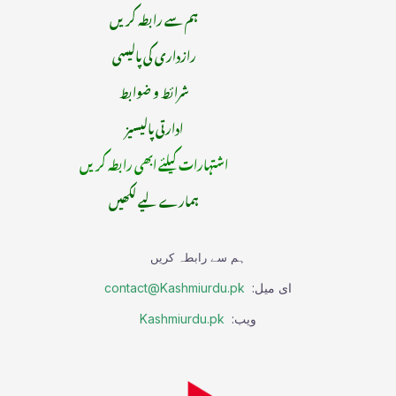
ہم سے رابطہ کریں
رازداری کی پالیسی
شرائط و ضوابط
ادارتی پالیسیز
اشتہارات کیلئے ابھی رابطہ کریں
ہمارے لیے لکھیں
ہم سے رابطہ کریں
ای میل:
contact@Kashmiurdu.pk
ویب:
Kashmiurdu.pk