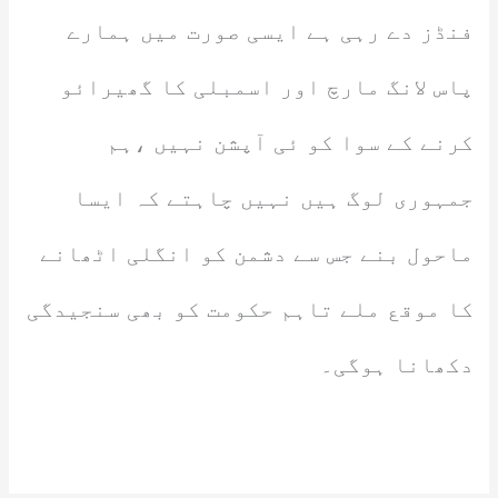
فنڈز دے رہی ہے ایسی صورت میں ہمارے
پاس لانگ مارچ اور اسمبلی کا گھیرائو
کرنے کے سوا کو ئی آپشن نہیں ،ہم
جمہوری لوگ ہیں نہیں چاہتے کہ ایسا
ماحول بنے جس سے دشمن کو انگلی اٹھانے
کا موقع ملے تاہم حکومت کو بھی سنجیدگی
دکھانا ہوگی۔