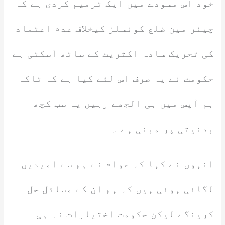
خود اس مسودے میں ایک ترمیم کردی ہے کہ
چیئر مین ضلع کونسلز کیخلاف عدم اعتماد
کی تحریک سادہ اکثریت کے ساتھ آسکتی ہے
حکومت نے یہ صرف اس لئے کیا ہے کہ تاکہ
ہم آپس میں ہی الجھے رہیں یہ سب کچھ
بدنیتی پر مبنی ہے ۔
انہوں نے کہا کہ عوام نے ہم سے امیدیں
لگائی ہوئی ہیں کہ ہم ان کے مسائل حل
کرینگے لیکن حکومت اختیارات نہ ہی