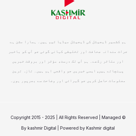
ہم کشمیر ڈیجیٹل کی ڈیجیٹل میڈیا ٹیم ہیں۔ ہمارا مشن ہے
جرات مندانہ صحافت اور تخلیقی کہانی گوئی جو آپ کو باخبر
اور متاثر رکھے۔ ہم آپ تک درست، مؤثر اور بروقت خبریں
پہنچاتے ہیں, ایسی خبریں جو واقعی اہم ہیں۔ تازہ ترین
معلومات حاصل کریں جو گہرائی اور وضاحت سے بھرپور ہوں۔
© Copyright 2015 - 2025 | All Rights Reserved | Managed
By
kashmir Digital
| Powered by
Kashmir digital