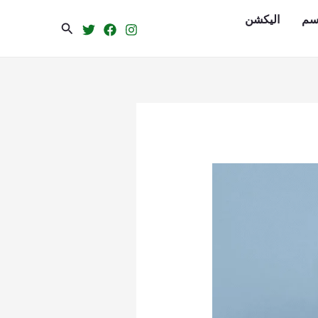
سم
الیکشن
Search