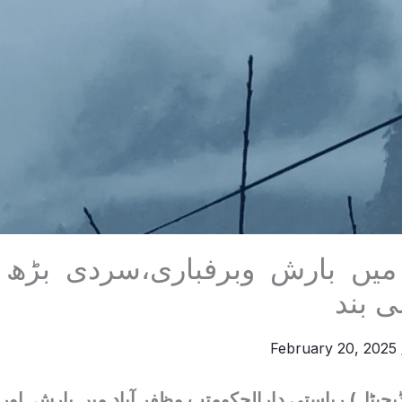
 میں بارش وبرفباری،سردی بڑھ
لی بند
February 20, 2025
یجیٹل) ریاستی دارالحکومتب مظفر آباد میں بارش اور 