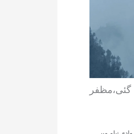
 گئی،مظفر
وادی نیلم میں