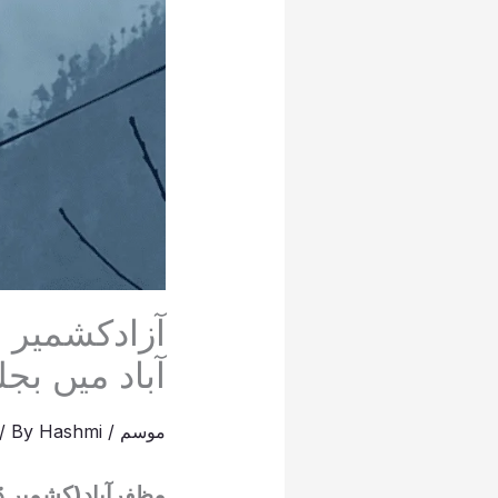
آزادکشمیر
آباد میں بج
موسم
/
Hashmi
/ By
مظفرآباد(کشمیر ڈ