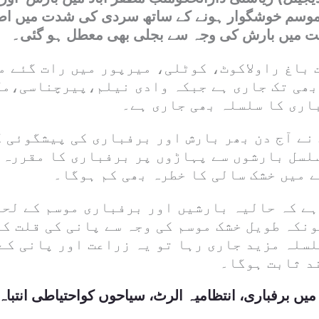
موسم خوشگوار ہونے کے ساتھ سردی کی شدت میں اضا
مت میں بارش کی وجہ سے بجلی بھی معطل ہو گئی۔
 باغ راولاکوٹ، کوٹلی، میرپور میں رات گئے م
بھی تک جاری ہے جبکہ وادی نیلم،پیرچناسی،م
اری کا سلسلہ بھی جاری ہے۔
نے آج دن بھر بارش اور برفباری کی پیشگوئی ک
سلسل بارشوں سے پہاڑوں پر برفباری کا مقررہ 
 میں خشک سالی کا خطرہ بھی کم ہوگا۔
ہے کہ حالیہ بارشیں اور برفباری موسم کے لحا
نکہ طویل خشک موسم کی وجہ سے پانی کی قلت کا
لسلہ مزید جاری رہا تو یہ زراعت اور پانی کے
د ثابت ہوگا۔
 میں برفباری، انتظامیہ الرٹ، سیاحوں کواحتیاطی انتباہ