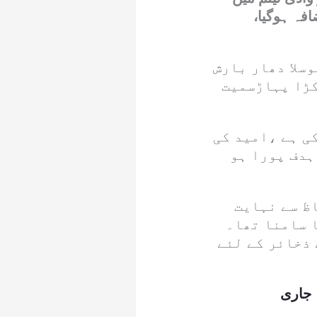
فہ ہوگیا،
وسلا دھار بارش
کڑا پہاڑسمیت
ی ہے ،امید کی
ہدف پورا ہو
ظ سے نہایت
 سامنا تھا۔
 ذخائر کے لئے
 جاری