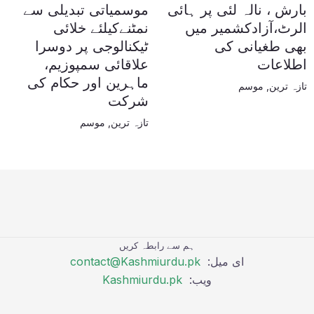
بارش ، نالہ لئی پر ہائی
موسمیاتی تبدیلی سے
الرٹ،آزادکشمیر میں
نمٹنےکیلئے خلائی
بھی طغیانی کی
ٹیکنالوجی پر دوسرا
اطلاعات
علاقائی سمپوزیم،
ماہرین اور حکام کی
تازہ ترین
,
موسم
شرکت
تازہ ترین
,
موسم
ہم سے رابطہ کریں
ای میل:
contact@Kashmiurdu.pk
ویب:
Kashmiurdu.pk