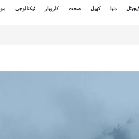
یجیٹل
دنیا
کھیل
صحت
کاروبار
ٹیکنالوجی
مو