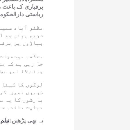
برفباری کے باعث 
ریاستی دارالحکو
مظفر آباد سمیت
شروع ہوئی جو ا
پہاڑوں پر برفب
محکمہ موسمیات 
جا رہی ہے کہ م
جائے گا اور خطے
لوگوں کا کہنا 
ضروری تھیں کیو
بارشوں کا یہ س
نہایت فائدہ من
یہ بھی پڑھیں:
نیلم