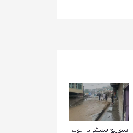
سیوریج سسٹم نہ ہونے