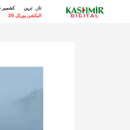
Ski
تازہ ترین
کشمیر ڈ
t
الیکشن پورٹل 26
conten