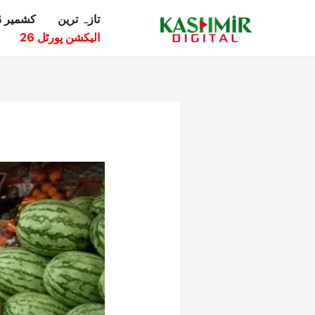
Ski
تازہ ترین
کشمیر ڈ
t
الیکشن پورٹل 26
conten