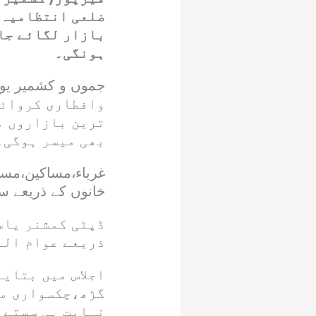
ضلعی انتظامیہ،
بازار لگائے جا
ہونگی۔
وافطاری کروائی
ترین بازاروں م
بھی میسر ہوگی۔
غرباء،مساکین،مسا
خانوں کے ذریعے س
ڈپٹی کمشنر یاسر
ذریعے عوام الن
اجلاس میں بتای
گڑھ،چکسواری می
نہایت ہی سستے 