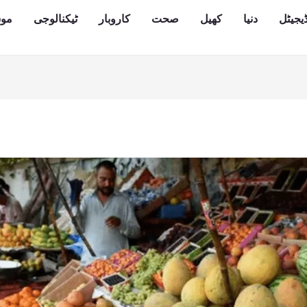
یجیٹل
دنیا
کھیل
صحت
کاروبار
ٹیکنالوجی
مو