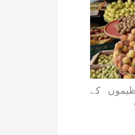
ظیموں کے
میرپور میں