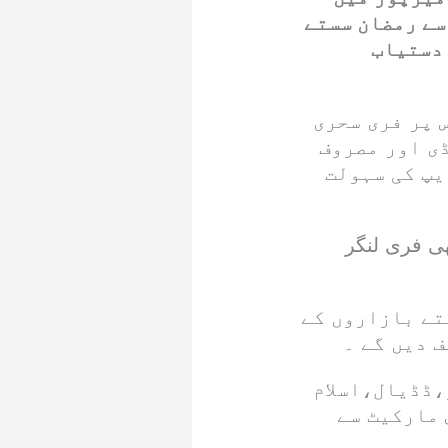
ے رمضان سستے
 دستیاب
نٹ کے زیر اہتمام ضلع بھر میں 42 پوانٹس پر فری سحری
ی اور مصروف
یپ کی سہولت
ھی فری لنگر
تے بازاروں کے
 دیں گے ۔
،ڈڈیال،اسلام
 مارکیٹ سے