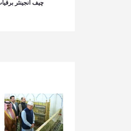
چیف انجینئر برقیا