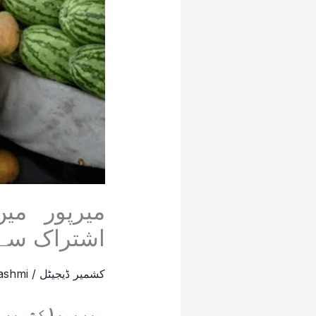
میرپور می
اشتراک سے 
کشمیر ڈیجیٹل
/
ashmi
میرپور( کشمیر ڈ