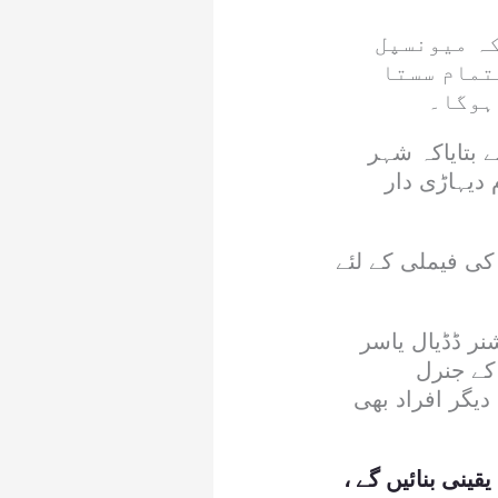
کہ میونسپل
تمام سستا
ہوگا۔
 بتایاکہ شہر
دیہاڑی دار
کی فیملی کے لئے
ر ڈڈیال یاسر
 کے جنرل
یگر افراد بھی
ینی بنائیں گے ،