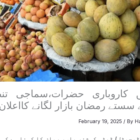
ں کاروباری حضرات،سماجی تن
سستے رمضان بازار لگانے کااعلان
February 19, 2025
/ By
H
یجیٹل) ڈپٹی کمشنر یاسر ریاض کا کہنا ہے کہ 