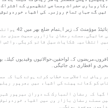
کاروباری حضرات وسماجی تنظیموں کے اشتراک س
ئیں گے جہاں تمام روزمرہ کی اشیاء خوردونوش
جموں و کشمیر یونائیٹڈ موؤم
 جائیگی۔سستے رمضان بازاروں سمیت سبزی منڈ
یں انتظامیہ شکایات سیل قائم کریگی۔واٹس ا
فروں،مریضوں کے لواحقین،حوالاتیوں وقیدیوں کیلئے ب
حری و افطاری دی جائیگی۔
 ریاض نے اجلاس سے خطاب کرتے ہوئے کہا کہ سس
اس کو کھانے پینے کی اشیاء میں بھرپور ریلیف
ا گیا کہ رمضان المبارک کے دوران میرپور شہر
ں سستے رمضان بازار وں میں اشیاء خوردونوش
داموں موجود ہونگی۔