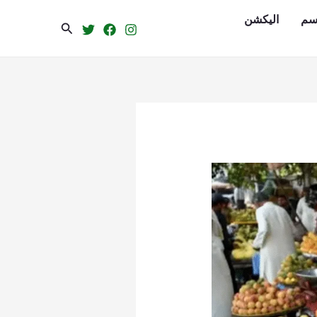
سم
الیکشن
Search