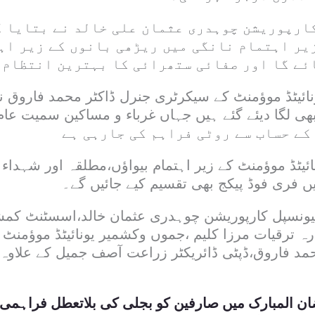
ارپوریشن چوہدری عثمان علی خالد نے بتایا 
یر اہتمام نانگی میں ریڑھی بانوں کے زیر اہ
ئے گا اور صفائی ستھرائی کا بہترین انتظام 
ائیٹڈ موؤمنٹ کے سیکرٹری جنرل ڈاکٹر محمد فاروق نے
ی لگا دیئے گئے ہیں جہاں غرباء و مساکین سمیت عام 
یٹڈ موؤمنٹ کے زیر اہتمام بیواؤں،مطلقہ اور شہداء 
ں فری فوڈ پیکج بھی تقسیم کیے جائیں گے۔
یونسپل کارپوریشن چوہدری عثمان خالد،اسسٹنٹ کمشن
ارہ ترقیات مرزا کلیم ،جموں وکشمیر یونائیٹڈ موؤمنٹ
مد فاروق،ڈپٹی ڈائریکٹر زراعت آصف جمیل کے علاوہ د
ن المبارک میں صارفین کو بجلی کی بلاتعطل فراہمی یق