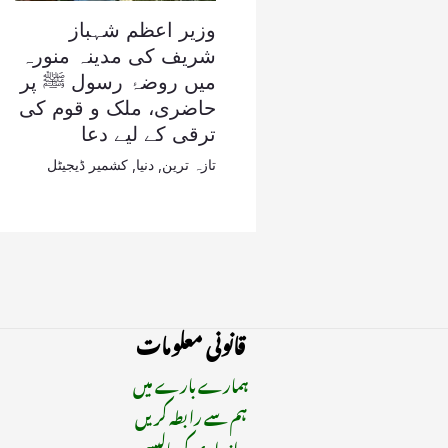
وزیر اعظم شہباز
شریف کی مدینہ منورہ
میں روضۂ رسول ﷺ پر
حاضری، ملک و قوم کی
ترقی کے لیے دعا
تازہ ترین
,
دنیا
,
کشمیر ڈیجیٹل
قانونی معلومات
ہمارے بارے میں
ہم سے رابطہ کریں
رازداری کی پالیسی