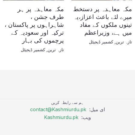
مکہ معاہدہ پر دستخط
مکہ معاہدہ پر ہر
میرے لئے باعث اعزاز،یہ
طرف جشن ،
تینوں ملکوں کے مفاد
شاہراہوں پر پاکستان ،
میں ہے، وزیراعظم
ترکیہ اور سعودیہ کے
پرچموں کی بہار
تازہ ترین
,
کشمیر ڈیجیٹل
تازہ ترین
,
کشمیر ڈیجیٹل
ہم سے رابطہ کریں
ای میل:
contact@Kashmiurdu.pk
ویب:
Kashmiurdu.pk