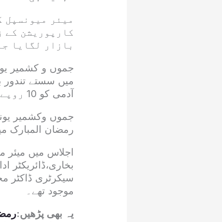
میئر میونسپل ک
کارپوریشن کے ز
بازار لگایا جا
جموں و کشمیر یون
میں سستے تندور بھ
آدمی کو 10 روپے کے حساب سے روٹی فراہم کی جارہی ہے
جموں وکشمیر یونائ
رمضان المبارک می
اجلاس میں میئر م
بخاری،ڈائریکٹر اد
سیکرٹری ڈاکٹر مح
موجود تھے۔
یہ بھی پڑھیں:
رمضا