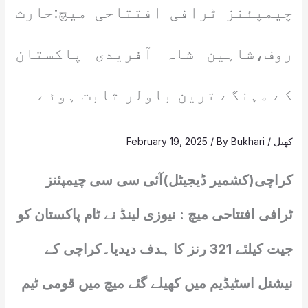
چیمپئنز ٹرافی افتتاحی میچ:حارث
روف،شاہین شاہ آفریدی پاکستان
کے مہنگے ترین باولر ثابت ہوئے
کھیل
/
Bukhari
/ By
February 19, 2025
کراچی(کشمیر ڈیجیٹل)آئی سی سی چیمپئنز
ٹرافی افتتاحی میچ : نیوزی لینڈ نے ٹام پاکستان کو
جیت کیلئے 321 رنز کا ہدف دیدیا۔کراچی کے
نیشنل اسٹیڈیم میں کھیلے گئے میچ میں قومی ٹیم