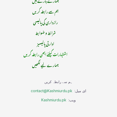
ہمارے بارے میں
ہم سے رابطہ کریں
رازداری کی پالیسی
شرائط و ضوابط
ادارتی پالیسیز
اشتہارات کیلئے ابھی رابطہ کریں
ہمارے لیے لکھیں
ہم سے رابطہ کریں
ای میل:
contact@Kashmiurdu.pk
ویب:
Kashmiurdu.pk