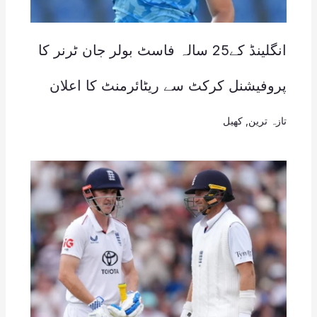
انگلینڈ کے25 سالہ فاسٹ بولر جان ٹرنر کا
پروفیشنل کرکٹ سے ریٹائرمنٹ کا اعلان
تازہ ترین
,
کھیل