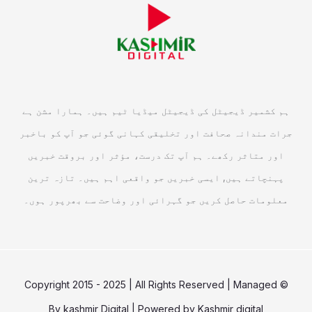
ہم کشمیر ڈیجیٹل کی ڈیجیٹل میڈیا ٹیم ہیں۔ ہمارا مشن ہے
جرات مندانہ صحافت اور تخلیقی کہانی گوئی جو آپ کو باخبر
اور متاثر رکھے۔ ہم آپ تک درست، مؤثر اور بروقت خبریں
پہنچاتے ہیں, ایسی خبریں جو واقعی اہم ہیں۔ تازہ ترین
معلومات حاصل کریں جو گہرائی اور وضاحت سے بھرپور ہوں۔
© Copyright 2015 - 2025 | All Rights Reserved | Managed
By
kashmir Digital
| Powered by
Kashmir digital