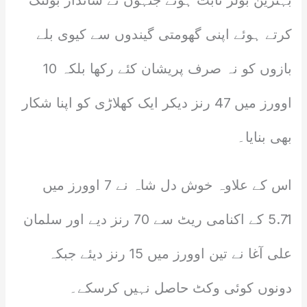
بہترین بولر ثابت ہوئے جنہوں نے شاندار بولنگ
کرتے ہوئے اپنی گھومتی گیندوں سے کیوی بلے
بازوں کو نہ صرف پریشان کئے رکھا بلکہ 10
اوورز میں 47 رنز دیکر ایک کھلاڑی کو اپنا شکار
بھی بنایا۔
اس کے علاوہ خوش دل شاہ نے 7 اوورز میں
5.71 کے اکنامی ریٹ سے 70 رنز دیے اور سلمان
علی آغا نے تین اوورز میں 15 رنز دیئے جبکہ
دونوں کوئی وکٹ حاصل نہیں کرسکے۔