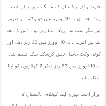
حارث رؤف پاکستان کے مہنگے ترین بولر ثابت
ہوئے جنہوں نے 10 اوورز میں دو وکٹیں تو ضرور
لیں مگر سب سے زیادہ 83 رنز دیئے۔اس کے بعد
شاہین آفریدی نے 10 اوورز میں 68 رنز دیئے اور
کوئی وکٹ حاصل نہیں کرسکے جبکہ نسیم شاہ
نے 10 اوورز میں 63 رنز دیکر 2 کھلاڑیوں کو اپنا
شکار بنالیا۔
ابرار احمد نیوزی لینڈ کیخلاف پاکستان کے