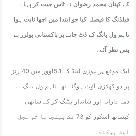
کے کپتان محمد رضوان نے ٹاس جیت کر پہلے
فیلڈنگ کا فیصلہ کیا جو ابتدا میں اچھا ثابت ہوا
تاہم ول یانگ کے ڈٹ جانے پر پاکستانی بولرز بے
بس نظر آئے۔
ایک موقع پر نیوزی لینڈ کے 8.1اوور میں 40 رنز
پر دو کھلاڑی آؤٹ ہوگئے تھے تاہم ول یانگ نے
ذمہ دارانہ اور شاندار بیٹنگ کر کے ساتھی
کیساتھ اسکور کو 73 تک پہنچایا تو مچل
آؤٹ ہوگئے۔