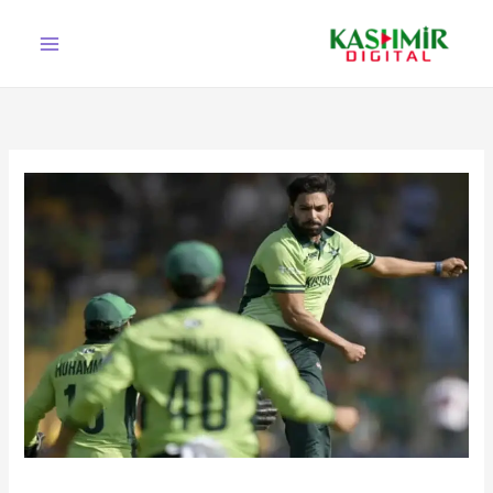
Ski
t
conten