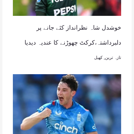
خوشدل شاہ نظرانداز کئے جانے پر
دلبرداشتہ،کرکٹ چھوڑنے کا عندیہ دیدیا
تازہ ترین
,
کھیل