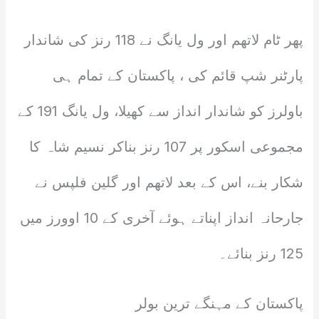
پھر ٹام لاتھم اور ول یانگ نے 118 رنز کی شاندار
پارٹنر شپ قائم کی ، پاکستان کے تمام ہی
باولرز کو شاندار انداز سے کھیلا، ول یانگ 191 کے
مجموعی اسکور پر 107 رنز بناکر نسیم شاہ کا
شکار بنے، اس کے بعد لاتھم اور گلین فلپس نے
جارحانہ انداز اپناتے ہوئے آخری کے 10 اوورز میں
125 رنز بنائے۔
پاکستان کے مہنگے ترین بولر