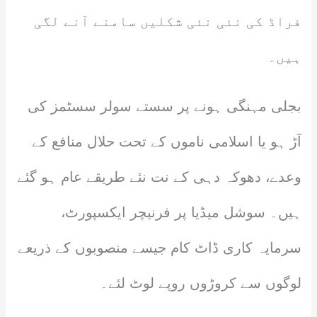
فراڈ کی نئی نئی شکلیں سامنے آنے لگی
ہیں۔
بجلی مہنگی ہونے پر سستے سولر سسٹمز کی
آڑ ہو یا اسلامی ناموں کے تحت حلال منافع کے
وعدے، دھوکہ دہی کے نت نئے طریقے عام ہو گئے
ہیں۔ سوشل میڈیا پر فرنیچر ایکسپورٹ،
سرمایہ کاری ڈاٹ کام جیسے منصوبوں کے ذریعے
لوگوں سے کروڑوں روپے لوٹ لئے۔