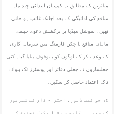
متاثرین کے مطابق یہ کمپنیاں ابتدائی چند ماہ
منافع کی ادائیگی کے بعد اچانک غائب ہو جاتی
تھیں۔ سوشل میڈیا پر پرکشش دعوے جیسے
ماہانہ منافع یا چکن فارمنگ میں سرمایہ کاری
کے وعدے کر کے لوگوں کو بےوقوف بنایا گیا۔ کئی
جعلسازوں نے جعلی دفاتر اور پوسٹرز تک بنوائے
تاکہ اعتماد حاصل کر سکیں۔
ڈی جی نیب لاہور، احترام ڈار نے شہریوں
کو سرمایہ کاری سے قبل مکمل تحقیق کی