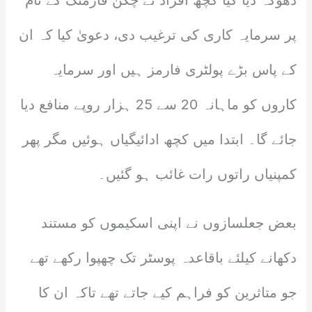
دھوکہ دیا گیا کچھ افراد نے چکن فارمنگ کے نام
پر سرمایہ کاری کی ترغیب دی، دعویٰ کیا کہ ان
کے پاس بڑے پولٹری فارمز ہیں اور سرمایہ
کاروں کو ماہانہ 20 سے 25 ہزار روپے منافع دیا
جائے گا۔ ابتدا میں کچھ ادائیگیاں ہوئیں مگر پھر
کمپنیاں راتوں رات غائب ہو گئیں۔
بعض جعلسازوں نے اپنی اسکیموں کو مستند
دکھانے کیلئے باقاعدہ پوسٹر تک چھپوا رکھے تھے
جو متاثرین کو فراہم کیے جاتے تھے تاکہ ان کا