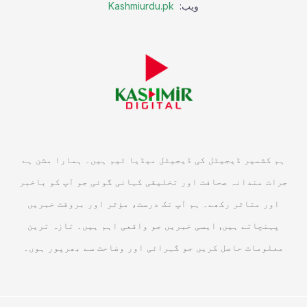
ویب:
Kashmiurdu.pk
ہم کشمیر ڈیجیٹل کی ڈیجیٹل میڈیا ٹیم ہیں۔ ہمارا مشن ہے
جرات مندانہ صحافت اور تخلیقی کہانی گوئی جو آپ کو باخبر
اور متاثر رکھے۔ ہم آپ تک درست، مؤثر اور بروقت خبریں
پہنچاتے ہیں, ایسی خبریں جو واقعی اہم ہیں۔ تازہ ترین
معلومات حاصل کریں جو گہرائی اور وضاحت سے بھرپور ہوں۔