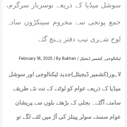
سوشل میڈیا کے ذریعے نوسرباز سرگرم،
جمع پونجی سے محروم سینکڑوں سادہ
لوح شہری نیب دفتر پہنچ گئے
ٹیکنالوجی
,
کشمیر ڈیجیٹل
/
Bukhari
/ By
February 18, 2025
لاہور(کشمیر ڈیجیٹل)جدید ٹیکنالوجی اور سوشل
میڈیا کے ذریعے عوام کو لوٹنے کے نت نئے طریقے
سامنے آگئے۔ بجلی کے بڑھتے بلوں سے پریشان
عوام سستے سولر پینلز کی آڑ میں لٹنے لگے تو