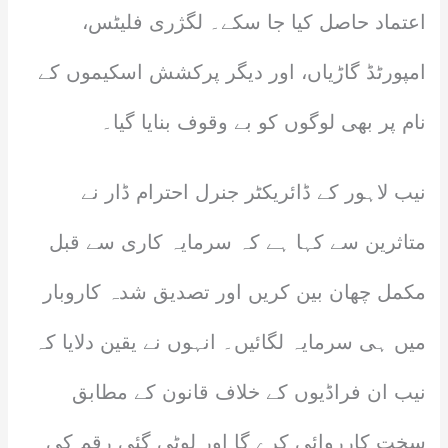
اعتماد حاصل کیا جا سکے۔ لگژری فلیٹس،
امپورٹڈ گاڑیاں، اور دیگر پرکشش اسکیموں کے
نام پر بھی لوگوں کو بے وقوف بنایا گیا۔
نیب لاہور کے ڈائریکٹر جنرل احترام ڈار نے
متاثرین سے کہا ہے کہ سرمایہ کاری سے قبل
مکمل چھان بین کریں اور تصدیق شدہ کاروبار
میں ہی سرمایہ لگائیں۔ انہوں نے یقین دلایا کہ
نیب ان فراڈیوں کے خلاف قانون کے مطابق
سخت کارروائی کرے گا اور لوٹی گئی رقم کی