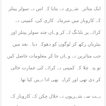
ایک متاثرہ شہری نے بتایا کہ اس نے سولر پینلز
کے کاروبار میں سرمایہ کاری کی، کمپنی نے
کرائے پر بلڈنگ لے کر وہاں چند سولر پینلز اور
بیٹریاں رکھ کر لوگوں کو دھوکہ دیا۔ بعد میں
جب متاثرین نے وہاں جا کر معلومات حاصل کیں
تو پتہ چلا کہ کمپنی نے کرائے کی عمارت خالی
کر دی تھی اور کرایہ بھی ادا نہیں کیا تھا۔
بہت سے شہریوں نے حلال چکن کے کاروبار کے