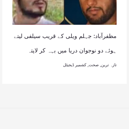
مظفرآباد: جہلم ویلی کے قریب سیلفی لیتے
ہوئے دو نوجوان دریا میں بہہ کر لاپتہ
تازہ ترین
,
صحت
,
کشمیر ڈیجیٹل