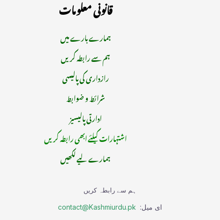
قانونی معلومات
ہمارے بارے میں
ہم سے رابطہ کریں
رازداری کی پالیسی
شرائط و ضوابط
ادارتی پالیسیز
اشتہارات کیلئے ابھی رابطہ کریں
ہمارے لیے لکھیں
ہم سے رابطہ کریں
ای میل:
contact@Kashmiurdu.pk