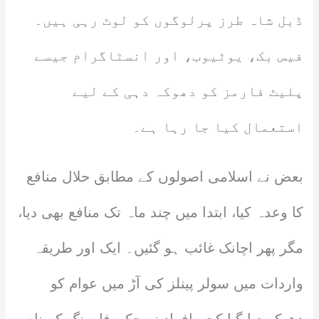
ڈبل شاہ طرز پرلوگوں کو لوٹ رہی ہیں۔
فیس بک، یوٹیوب، اور انسٹاگرام جیسے
پلیٹ فارمز کو دھوکہ دہی کے لیے
استعمال کیا جا رہا ہے۔
بعض نے اسلامی اصولوں کے مطابق حلال منافع
کا وعدہ کیا، ابتدا میں چند ماہ تک منافع بھی دیا،
مگر پھر اچانک غائب ہو گئیں۔ ایک اور طریقہ
واردات میں سولر پینلز کی آڑ میں عوام کو