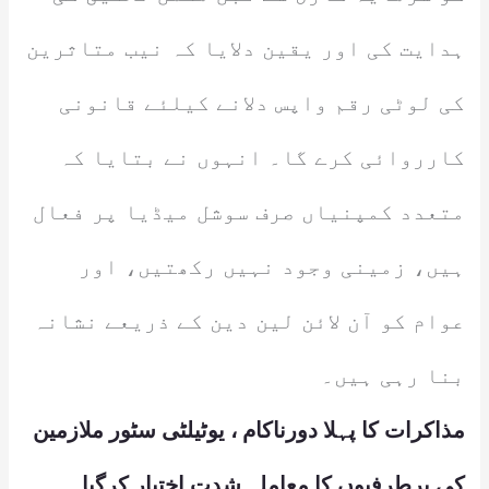
ہدایت کی اور یقین دلایا کہ نیب متاثرین
کی لوٹی رقم واپس دلانے کیلئے قانونی
کارروائی کرے گا۔ انہوں نے بتایا کہ
متعدد کمپنیاں صرف سوشل میڈیا پر فعال
ہیں، زمینی وجود نہیں رکھتیں، اور
عوام کو آن لائن لین دین کے ذریعے نشانہ
بنا رہی ہیں۔
مذاکرات کا پہلا دورناکام ، یوٹیلٹی سٹور ملازمین
کی برطرفیوں کا معاملہ شدت اختیار کرگیا