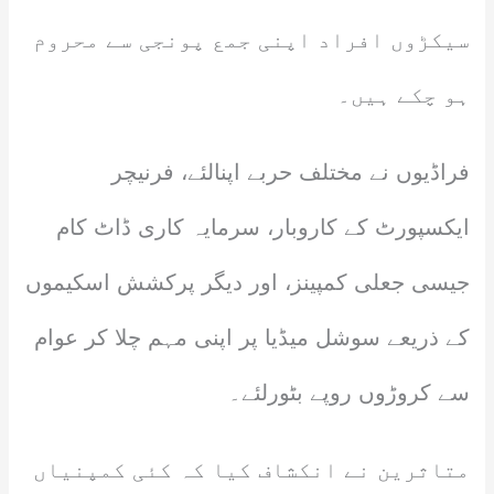
سیکڑوں افراد اپنی جمع پونجی سے محروم
ہو چکے ہیں۔
فراڈیوں نے مختلف حربے اپنالئے، فرنیچر
ایکسپورٹ کے کاروبار، سرمایہ کاری ڈاٹ کام
جیسی جعلی کمپینز، اور دیگر پرکشش اسکیموں
کے ذریعے سوشل میڈیا پر اپنی مہم چلا کر عوام
سے کروڑوں روپے بٹورلئے۔
متاثرین نے انکشاف کیا کہ کئی کمپنیاں