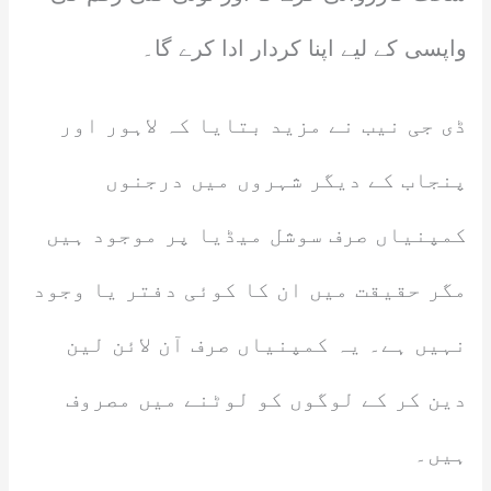
واپسی کے لیے اپنا کردار ادا کرے گا۔
ڈی جی نیب نے مزید بتایا کہ لاہور اور
پنجاب کے دیگر شہروں میں درجنوں
کمپنیاں صرف سوشل میڈیا پر موجود ہیں
مگر حقیقت میں ان کا کوئی دفتر یا وجود
نہیں ہے۔ یہ کمپنیاں صرف آن لائن لین
دین کر کے لوگوں کو لوٹنے میں مصروف
ہیں۔