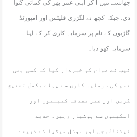
جھانسے میں آ کر اپنی عمر بھر کی کمائی گنوا
دی، جبکہ کچھ نے لگژری فلیٹس اور امپورٹڈ
گاڑیوں کے نام پر سرمایہ کاری کر کے اپنا
سرمایہ کھو دیا۔
نیب نے عوام کو خبردار کیا کہ کسی بھی
قسم کی سرمایہ کاری سے پہلے مکمل تحقیق
کریں اور غیر مصدقہ کمپنیوں اور
اسکیموں سے ہوشیار رہیں۔ جدید
ٹیکنالوجی اور سوشل میڈیا کے ذریعے