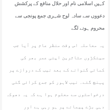
کہیں اسلامی نام اور حلال منافع کے پرکشش
دعووں سے سادہ لوح شہری جمع پونجی سے
محروم ہونے لگے
یہ معاملہ اس وقت منظر عام پر آیا جب
سینکڑوں متاثرین اپنی عمر بھر کی
کمائی گنوانے کے بعد نیب کے دروازے پر
پہنچ گئے۔ نیب لاہور کو جمع کرائی گئی
درخواستوں سے معلوم ہوا ہے کہ یہ دھوکہ
دہی بڑے پیمانے پر ہو رہی ہے اور