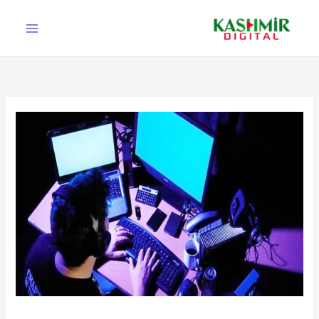
Ski
t
conten