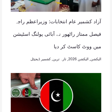
آزاد کشمیر عام انتخابات: وزیراعظم راجہ
فیصل ممتاز راٹھور نے آبائی پولنگ اسٹیشن
میں ووٹ کاسٹ کر دیا
الیکشن
,
الیکشن 2026
,
تازہ ترین
,
کشمیر ڈیجیٹل