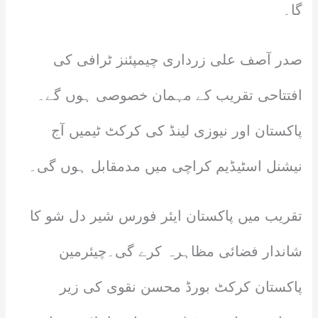
گا۔
صدر آصف علی زرداری چیمپئنز ٹرافی کی
افتتاحی تقریب کے مہمان خصوصی ہوں گے۔
پاکستان اور نیوزی لینڈ کی کرکٹ ٹیمیں آج
نیشنل اسٹیڈیم کراچی میں مدمقابل ہوں گی۔
تقریب میں پاکستان ایئر فورس شیر دل شو کا
شاندار فضائی مظاہرہ کرے گی۔چیئرمین
پاکستان کرکٹ بورڈ محسن نقوی کی زیر