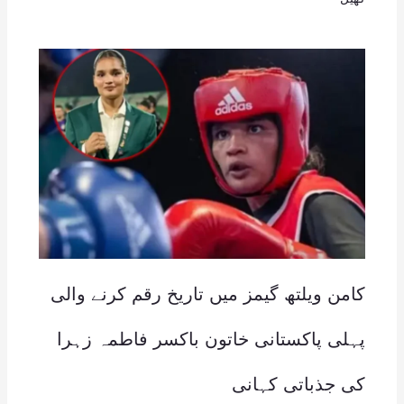
کامن ویلتھ گیمز میں تاریخ رقم کرنے والی
پہلی پاکستانی خاتون باکسر فاطمہ زہرا
کی جذباتی کہانی