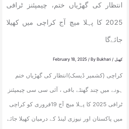
انتظار کی گھڑیاں ختم، چیمپئنز ٹرافی
2025 کا پہلا میچ آج کراچی میں کھیلا
جائےگا
کھیل
/
Bukhari
/ By
February 18, 2025
کراچی (کشمیر ڈیسک)انتظار کی گھڑیاں ختم
ہونے میں چند گھنٹے باقی ، آئی سی سی چیمپئنز
ٹرافی 2025 کا پہلا میچ آج 19فروری کو کراچی
میں پاکستان اور نیوزی لینڈ کے درمیان کھیلا جائے