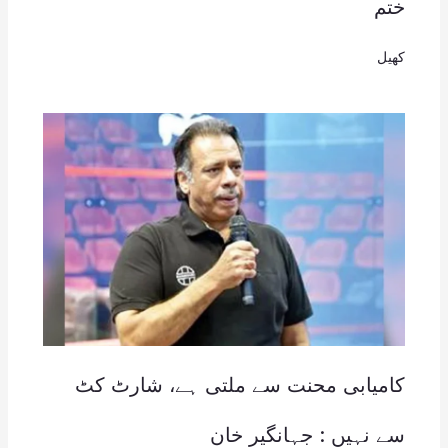
ختم
کھیل
کامیابی محنت سے ملتی ہے، شارٹ کٹ
سے نہیں : جہانگیر خان