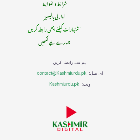
شرائط و ضوابط
ادارتی پالیسیز
اشتہارات کیلئے ابھی رابطہ کریں
ہمارے لیے لکھیں
ہم سے رابطہ کریں
ای میل:
contact@Kashmiurdu.pk
ویب:
Kashmiurdu.pk