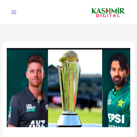
Ski
t
conten