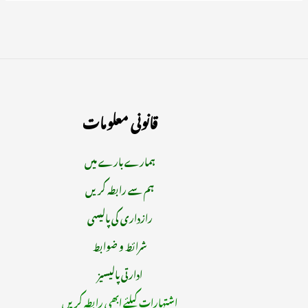
قانونی معلومات
ہمارے بارے میں
ہم سے رابطہ کریں
رازداری کی پالیسی
شرائط و ضوابط
ادارتی پالیسیز
اشتہارات کیلئے ابھی رابطہ کریں