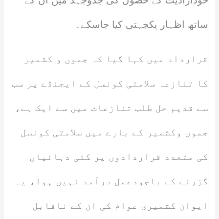
خودارادیت کے حصول کی جدوجہد میں ان کے
ساتھ اظہار یکجہتی کیا جاسکے۔
قرارداد میں کہا گیا کہ جموں و کشمیر
کا تنازعہ سلامتی کونسل کے ایجنڈے پر سب
سے قدیم حل طلب تنازعات میں سے ایک ہے،
جموں وکشمیر کے بارے میں سلامتی کونسل
کی متعدد قراردادوں پر کئی دہائیاں
گزرنے کے باجودعمل درآمد نہیں ہوا، یہ
ایوان کشمیری عوام کی ان کے ناقابل