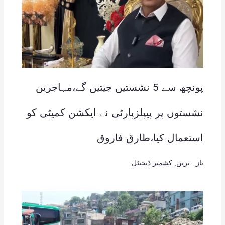
پونچھ سے 5 نشستیں جیتیں گے،مہاجرین
نشستوں پر پیپلزپارٹی نے ایکشن کمیٹی کو
استعمال کیا،طارق فاروق
تازہ ترین
,
کشمیر ڈیجیٹل