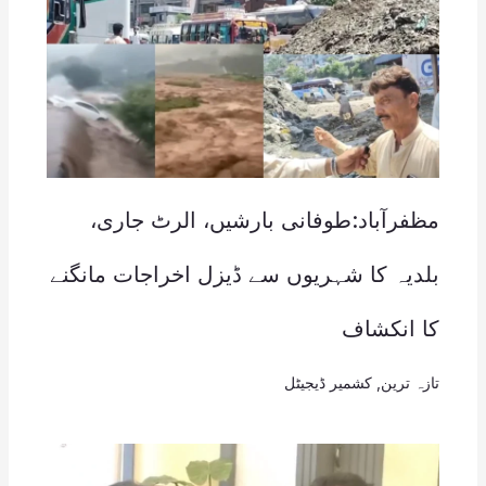
مظفرآباد:طوفانی بارشیں، الرٹ جاری،
بلدیہ کا شہریوں سے ڈیزل اخراجات مانگنے
کا انکشاف
تازہ ترین
,
کشمیر ڈیجیٹل