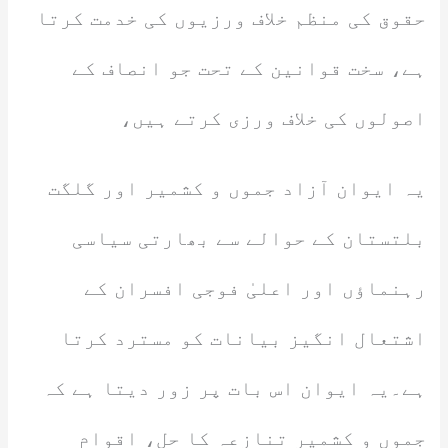
حقوق کی منظم خلاف ورزیوں کی خدمت کرتا
ہے، سخت قوانین کے تحت جو انصاف کے
اصولوں کی خلاف ورزی کرتے ہیں،
یہ ایوان آزاد جموں و کشمیر اور گلگت
بلتستان کے حوالے سے بھارتی سیاسی
رہنماؤں اور اعلیٰ فوجی افسران کے
اشتعال انگیز بیانات کو مسترد کرتا
ہے۔یہ ایوان اس بات پر زور دیتا ہے کہ
جموں و کشمیر تنازعہ کا حل، اقوام