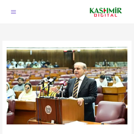
Ski
t
conten