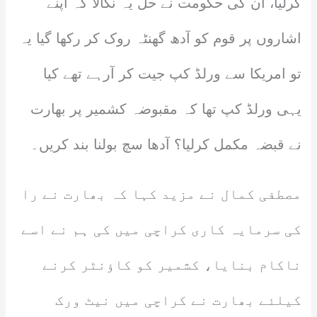
کرلیا، ان کی حکومت نے حل یہ نکالا کہ اپنے
اشاروں پر قوم کو آدھ گھنٹہ روک کر رکھا گیا یہ
تو امریکا سے ورلڈ کپ جیت کر آرہے تھے کیا
یہی ورلڈ کپ تھا کہ مقبوضہ کشمیر پر بھارت
نے قبضہ مکمل کرلیا؟ آدھا سچ بولنا بند کریں۔
مصطفی کمال نے مزید کہا کہ بھارت نے را
کی سرمایہ کاری کراچی میں کی ہم نے اسے
ناکام بنایا، کشمیر کو کاؤنٹر کرنے
کیلئے بھارت نے کراچی میں نیٹ ورک