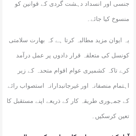
جنسی اور انسداد دہشت گردی کے قوانین کو
منسوخ کیا جائے۔
یہ ایوان مزید مطالبہ کرتا ہے کہ بھارت سلامتی
کونسل کی متعلقہ قرار دادوں پر عمل درآمد
کرے تاکہ کشمیری عوام اقوام متحدہ کے زیر
اہتمام منصفانہ اور غیرجانبدارانہ استصواب رائے
کے جمہوری طریقہ کار کے ذریعے اپنے مستقبل کا
تعین کرسکیں۔