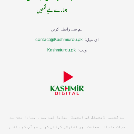
ہمارے لیے لکھیں
ہم سے رابطہ کریں
ای میل:
contact@Kashmiurdu.pk
ویب:
Kashmiurdu.pk
ہم کشمیر ڈیجیٹل کی ڈیجیٹل میڈیا ٹیم ہیں۔ ہمارا مشن ہے
جرات مندانہ صحافت اور تخلیقی کہانی گوئی جو آپ کو باخبر