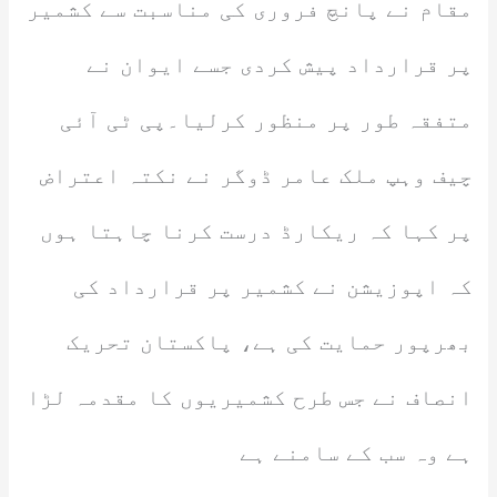
مقام نے پانچ فروری کی مناسبت سے کشمیر
پر قرارداد پیش کردی جسے ایوان نے
متفقہ طور پر منظور کرلیا۔پی ٹی آئی
چیف وہپ ملک عامر ڈوگر نے نکتہ اعتراض
پر کہا کہ ریکارڈ درست کرنا چاہتا ہوں
کہ اپوزیشن نے کشمیر پر قرارداد کی
بھرپور حمایت کی ہے، پاکستان تحریک
انصاف نے جس طرح کشمیریوں کا مقدمہ لڑا
ہے وہ سب کے سامنے ہے